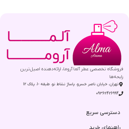
فروشگاه تخصصی عطر آلما آروما، ارائه‌دهنده اصیل‌ترین
رایحه‌ها
تهران، خیابان ناصر خسرو، پاساژ نشاط نو، طبقه -1، پلاک 12
09362426994
دسترسی سریع​
راهنمای خرید​