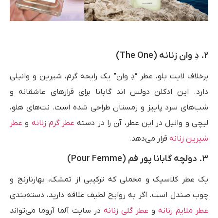
۲. دِ وان زنانه (The One)
برخلاف لایت بلو، عطر “دِ وان” یک رایحه گرم، شیرین و وانیلی
دارد. این ادکلن دولس اند گابانا برای قرارهای عاشقانه و
شب‌های سرد پاییز و زمستان طراحی شده است. نت‌های هلو،
لیچی و وانیل در این عطر، آن را در دسته
عطر گرم زنانه
و
عطر
شیرین زنانه
قرار می‌دهد.
۳. دولچه گابانا پور فم (Pour Femme)
یک عطر کلاسیک و مخملی که ترکیبی از تمشک، بهارنارنج و
چوب صندل است. اگر به روایح لطیف علاقه دارید، دسته‌بندی
عطر ملایم زنانه
و
عطر گلی زنانه
در سایت آلما آروما می‌تواند