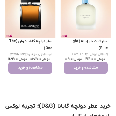
عطر لایت بلو زنانه (Light
عطر دولچه گابانا د وان (The
One)
Blue)
زنانه
|
گلی میوه‌ای - Floral Fruity
مردانه
|
چوبی ادویه‌ای (Woody Spicy)
تومان
4280000
–
تومان
1006000
تومان
5672000
–
تومان
1284000
مشاهده و خرید
مشاهده و خرید
خرید عطر دولچه گابانا (D&G)؛ تجربه لوکس