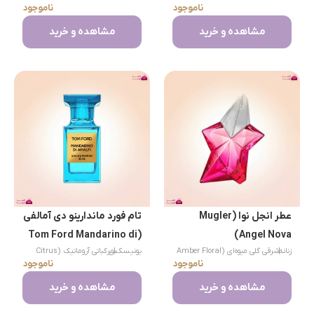
ناموجود
ناموجود
Aquatic)
مشاهده و خرید
مشاهده و خرید
عطر انجل نوا (Mugler
تام فورد ماندارینو دی آمالفی
(Tom Ford Mandarino di
Angel Nova)
|
زنانه
شرقی گلی میوه‌ای (Amber Floral
|
یونیسکس
مرکباتی آروماتیک (Citrus
Amalfi)
ناموجود
ناموجود
Aromatic)
Fruity)
مشاهده و خرید
مشاهده و خرید