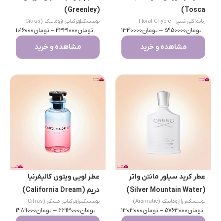
(Greenley)
Tosca)
زنانه
|
گلی شیپر - Floral Chypre
|
یونیسکس
مرکباتی آروماتیک (Citrus
تومان
5950000
–
تومان
1340000
تومان
Aromatic)
4331000
–
تومان
1016000
مشاهده و خرید
مشاهده و خرید
عطر کرید سیلور مانتن واتر
عطر لویی ویتون کالیفرنیا
(Silver Mountain Water)
دریم (California Dream)
یونیسکس
|
آروماتیک (Aromatic)
|
یونیسکس
مرکباتی مشکی (Citrus
تومان
5763000
–
تومان
1303000
تومان
Musk)
6693000
–
تومان
1489000