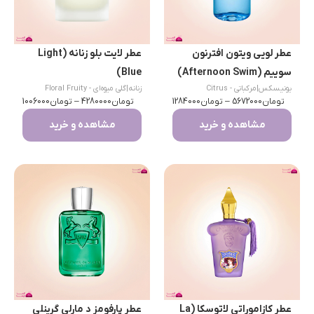
عطر لویی ویتون افترنون
عطر لایت بلو زنانه (Light
سوییم (Afternoon Swim)
Blue)
یونیسکس
|
مرکباتی - Citrus
زنانه
|
گلی میوه‌ای - Floral Fruity
تومان
5672000
–
تومان
1284000
تومان
4280000
–
تومان
1006000
مشاهده و خرید
مشاهده و خرید
عطر کازاموراتی لاتوسکا (La
عطر پارفومز د مارلی گرینلی