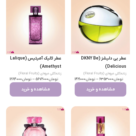
عطر بی دلیشز (DKNY Be
عطر لالیک آمیتیس (Lalique
Amethyst)
Delicious)
زنانه
|
گلی میوه‌ای (Floral Fruity)
زنانه
|
گلی میوه‌ای (Floral Fruity)
تومان
6353000
–
تومان
1421000
تومان
5672000
–
تومان
1284000
مشاهده و خرید
مشاهده و خرید