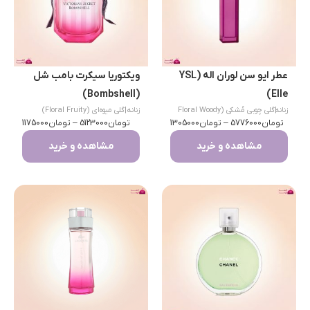
عطر ایو سن لوران اله (YSL
ویکتوریا سیکرت بامب شل
(Bombshell)
Elle)
زنانه
|
گلی چوبی مُشکی (Floral Woody
زنانه
|
گلی میوه‌ای (Floral Fruity)
تومان
Musk)
5776000
–
تومان
1305000
تومان
5123000
–
تومان
1175000
مشاهده و خرید
مشاهده و خرید