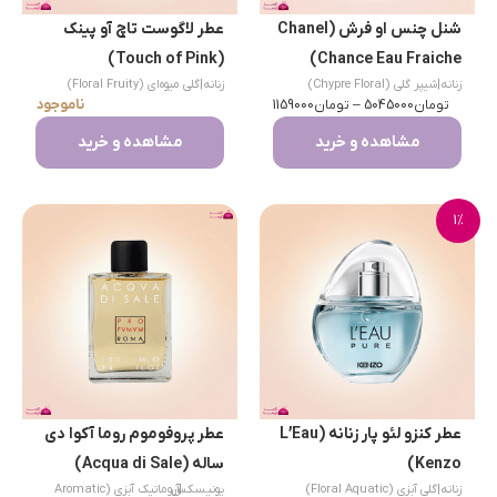
شنل چنس او فرش (Chanel
عطر لاگوست تاچ آو پینک
(Touch of Pink)
Chance Eau Fraiche)
زنانه
|
شیپر گلی (Chypre Floral)
زنانه
|
گلی میوه‌ای (Floral Fruity)
ناموجود
تومان
5045000
–
تومان
1159000
مشاهده و خرید
مشاهده و خرید
1%
عطر کنزو لئو پار زنانه (L’Eau
عطر پروفوموم روما آکوا دی
Kenzo)
ساله (Acqua di Sale)
زنانه
|
گلی آبزی (Floral Aquatic)
|
یونیسکس
آروماتیک آبزی (Aromatic