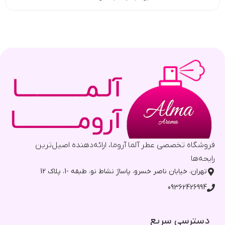
فروشگاه تخصصی عطر آلما آروما، ارائه‌دهنده اصیل‌ترین
رایحه‌ها
تهران، خیابان ناصر خسرو، پاساژ نشاط نو، طبقه -1، پلاک 12
09362426994
دسترسی سریع​