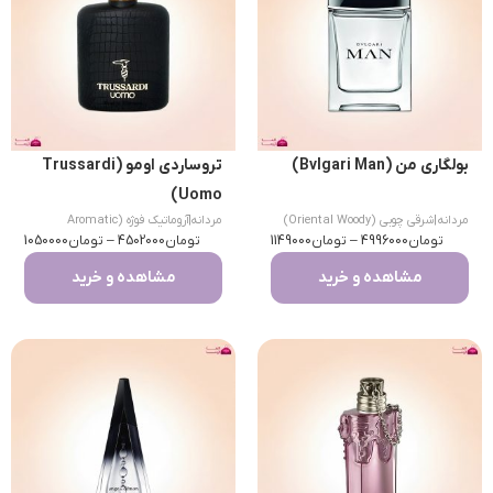
بولگاری من (Bvlgari Man)
تروساردی اومو (Trussardi
Uomo)
مردانه
|
شرقی چوبی (Oriental Woody)
مردانه
|
آروماتیک فوژه (Aromatic
تومان
4996000
–
تومان
1149000
تومان
Fougere)
4502000
–
تومان
1050000
مشاهده و خرید
مشاهده و خرید