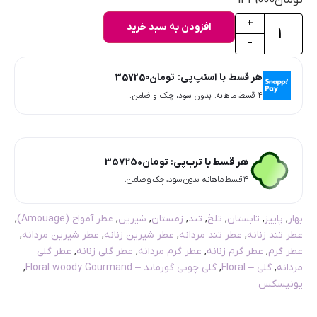
+
افزودن به سبد خرید
-
هر قسط با اسنپ‌پی:
تومان
357250
۴ قسط ماهانه. بدون سود، چک و ضامن.
هر قسط با ترب‌پی:
تومان
357250
۴ قسط ماهانه. بدون سود، چک و ضامن.
بهار
,
پاییز
,
تابستان
,
تلخ
,
تند
,
زمستان
,
شیرین
,
عطر آمواج (Amouage)
,
عطر تند زنانه
,
عطر تند مردانه
,
عطر شیرین زنانه
,
عطر شیرین مردانه
,
عطر گرم
,
عطر گرم زنانه
,
عطر گرم مردانه
,
عطر گلی زنانه
,
عطر گلی
مردانه
,
گلی – Floral
,
گلی چوبی گورماند – Floral woody Gourmand
,
یونیسکس