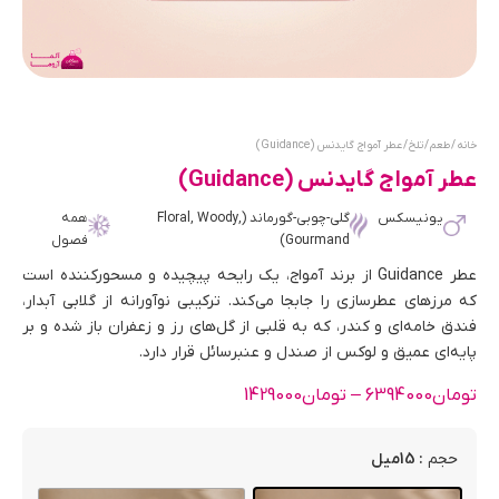
خانه
/
طعم
/
تلخ
/ عطر آمواج گایدنس (Guidance)
عطر آمواج گایدنس (Guidance)
یونیسکس
گلی-چوبی-گورماند (Floral, Woody,
همه
Gourmand)
فصول
عطر Guidance از برند آمواج، یک رایحه پیچیده و مسحورکننده است
که مرزهای عطرسازی را جابجا می‌کند. ترکیبی نوآورانه از گلابی آبدار،
فندق خامه‌ای و کندر، که به قلبی از گل‌های رز و زعفران باز شده و بر
پایه‌ای عمیق و لوکس از صندل و عنبرسائل قرار دارد.
تومان
6394000
–
تومان
1429000
: 15میل
حجم