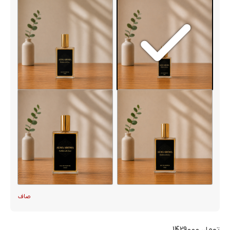
صاف
تومان
1429000