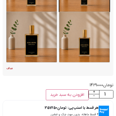
صاف
تومان
1429000
+
افزودن به سبد خرید
-
هر قسط با اسنپ‌پی:
تومان
357250
۴ قسط ماهانه. بدون سود، چک و ضامن.