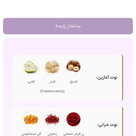
ساختار رایحه
نوت آغازین:
فندق
کندر
گلابی
(Frankincense)
نوت میانی:
رز قرمز مخملی
زعفران
گل اسمانتوس