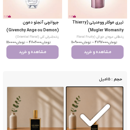
تیری موگلر وومنیتی (Thierry
جیوانچی آنجئو دمون
(Givenchy Ange ou Demon)
Mugler Womanity)
|
زنانه
گلی میوه‌ای خوراکی (Floral Fruity
زنانه
|
شرقی گلی (Oriental Floral)
تومان
Gourmand)
4797000
–
تومان
1109000
تومان
4802000
–
تومان
1110000
مشاهده و خرید
مشاهده و خرید
: 15میل
حجم