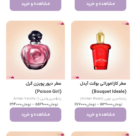
مشاهده و خرید
مشاهده و خرید
عطر کازاموراتی بوکت آیدل
عطر دیور پویزن گرل
(Poison Girl)
(Bouquet Ideale)
زنانه
|
امبری چوبی (Amber Woody)
|
زنانه
امبری وانیلی (Amber Vanilla /
تومان
5136000
–
تومان
1177000
تومان
Gourmand)
5569000
–
تومان
1264000
مشاهده و خرید
مشاهده و خرید