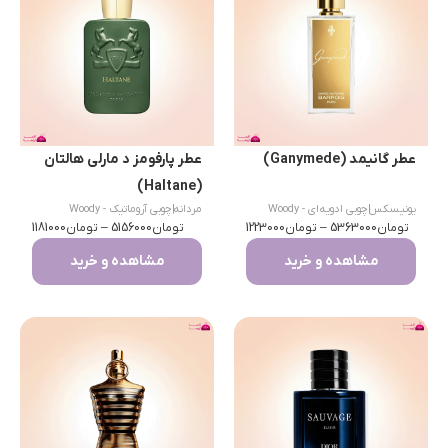
عطر گانیمد (Ganymede)
عطر پارفومز د مارلی هالتان
(Haltane)
یونیسکس
|
چوبی ادویه‌ای - Woody
مردانه
|
چوبی آروماتیک - Woody
تومان
Spicy
5363000
–
تومان
1223000
تومان
Aromatic
5156000
–
تومان
1181000
مشاهده و خرید
مشاهده و خرید