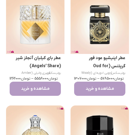
عطر اینیشیو عود فور
عطر بای کیلیان آنجلز شیر
گریتنس (Oud for
(Angels’ Share)
|
یونیسکس
چوبی ادویه‌ای (Woody
|
یونیسکس
امبری وانیلی (Amber
Greatness)
تومان
Spicy)
5785000
–
تومان
1307000
تومان
Vanilla) / گورماند
5558000
–
تومان
1262000
مشاهده و خرید
مشاهده و خرید