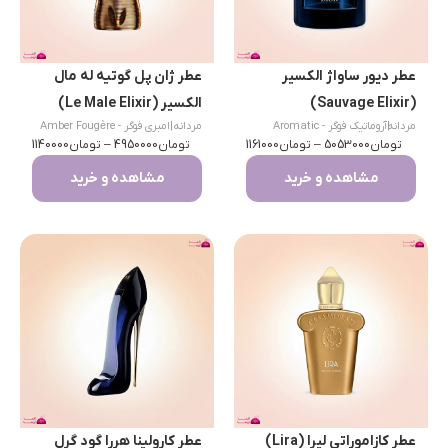
عطر دیور ساواژ الکسیر
عطر ژان پل گوتیه له مال
(Sauvage Elixir)
الکسیر (Le Male Elixir)
مردانه
|
آروماتیک فوگر - Aromatic
مردانه
|
امبری فوگر - Amber Fougère
تومان
Fougère
5053000
–
تومان
1161000
تومان
4950000
–
تومان
1140000
مشاهده و خرید
مشاهده و خرید
عطر کازاموراتی لیرا (Lira)
عطر کارولینا هررا گود گرل