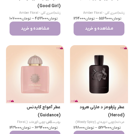
(Good Girl)
زنانه
|
امبری گلی - Amber Floral
زنانه
|
امبری گلی - Amber Floral
تومان
5569000
–
تومان
1264000
تومان
4599000
–
تومان
1070000
مشاهده و خرید
مشاهده و خرید
عطر پارفومز د مارلی هرود
عطر آمواج گایدنس
(Guidance)
(Herod)
مردانه
|
چوبی ادویه‌ای (Woody Spicy)
|
یونیسکس
گلی-چوبی-گورماند (Floral,
تومان
5239000
–
تومان
1198000
تومان
6394000
–
Woody, Gourmand)
تومان
1429000