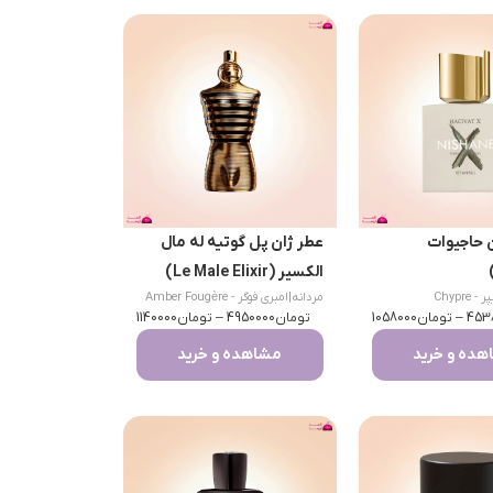
 حاجیوات
عطر ژان پل گوتیه له مال
الکسیر (Le Male Elixir)
- Chypre
مردانه
|
امبری فوگر - Amber Fougère
453
–
تومان
1058000
تومان
4950000
–
تومان
1140000
ده و خرید
مشاهده و خرید