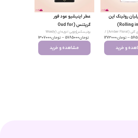
لیان رولینگ این
عطر اینیشیو عود فور
گریتنس (Oud for
امبری گلی (Amber Floral) /
|
یونیسکس
چوبی ادویه‌ای (Woody
Greatness)
ند
5615
–
تومان
1273000
تومان
Spicy)
5785000
–
تومان
1307000
ده و خرید
مشاهده و خرید