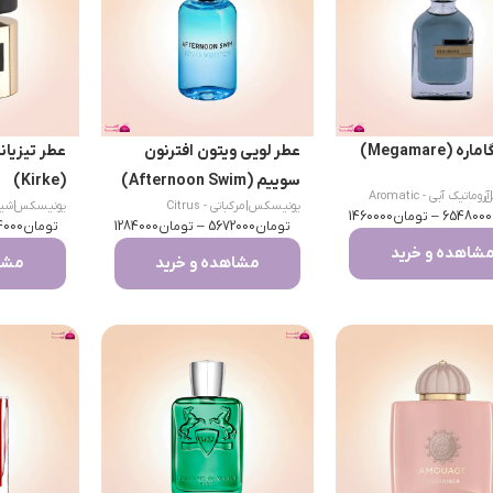
 (Megamare)
عطر لویی ویتون افترنون
عطر تیزیانا
سوییم (Afternoon Swim)
(Kirke)
|
س
آروماتیک آبی - Aromatic
یونیسکس
|
مرکباتی - Citrus
یونیسکس
|
Aquatic
6548000
–
تومان
1460000
تومان
5672000
–
تومان
1284000
تومان
ity
4000
شاهده و خرید
مشاهده و خرید
مشاه