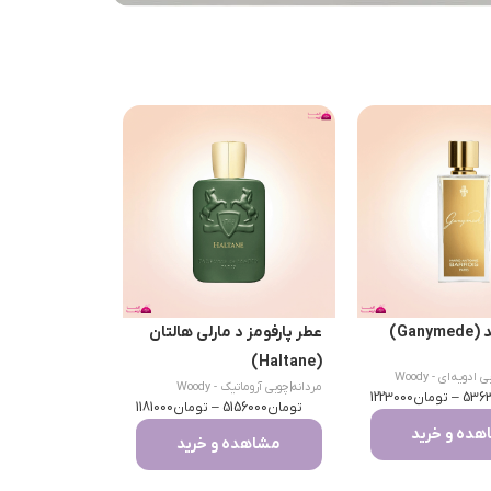
Gan)
عطر پارفومز د مارلی هالتان
(Haltane)
چوبی ادویه‌ای - Woody
مردانه
|
چوبی آروماتیک - Woody
Sp
536
–
تومان
1223000
تومان
Aromatic
5156000
–
تومان
1181000
ده و خرید
مشاهده و خرید