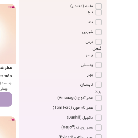
ملایم (معتدل)
تلخ
تند
شیرین
ترش
فصل
پاییز
زمستان
بهار
ermès)
|
یونیسک
تابستان
تومان
k
برند
عطر آمواج (Amouage)
م
عطر تام فورد (Tom Ford)
دانهیل (Dunhill)
عطر زرجاف (Xerjoff)
عطر بولگاری (Bvlgari)