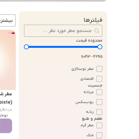
مرتب سا
فیلترها
جستجو در محتوا
محدوده قیمت
46915 - 110413
عطر نوستالژی
اقتصادی
جنسیت
مردانه
عطر شن
(Platinum Egoiste)
یونیسکس
|
مردانه
زنانه
توما
re)
طعم و طبع
م
عطر گرم
خنک