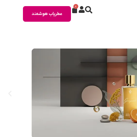
0
عطریاب هوشمند