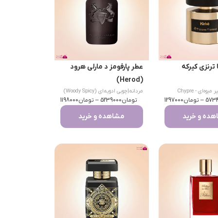
 ترنزی کیرکه
عطر پارفومز د مارلی هرود
(Herod)
شیپر میوه‌ای - Chypre
مردانه
|
چوبی ادویه‌ای (Woody Spicy)
Fru
573
–
تومان
1297000
تومان
5239000
–
تومان
1198000
ده و خرید
مشاهده و خرید