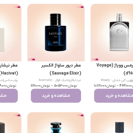
عطر هرمس وویاژ (Voyage
عطر دیور ساواژ الکسیر
عطر نیشان
(Hacivat)
(Sauvage Elixir)
d’H
س
چوبی گلی مشکی - Woody
مردانه
|
آروماتیک فوگر - Aromatic
یونیسکس
|
شیپر 
4641000
–
Floral Mus
تومان
1078000
تومان
Fougère
5053000
–
تومان
1161000
تومان
8000
شاهده و خرید
مشاهده و خرید
مشاه