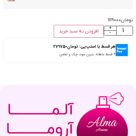
صاف
تومان
1119000
+
افزودن به سبد خرید
-
هر قسط با اسنپ‌پی:
تومان
279750
۴ قسط ماهانه. بدون سود، چک و ضامن.