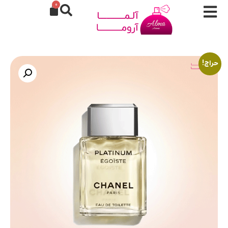
0
حراج!