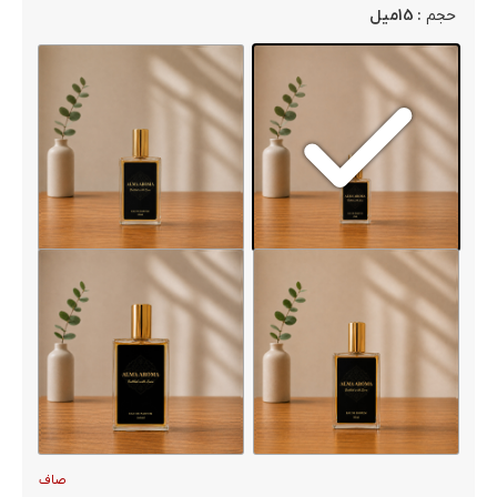
: 15میل
حجم
صاف