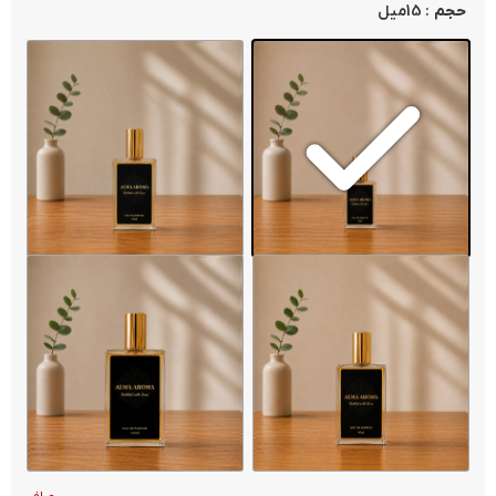
: 15میل
حجم