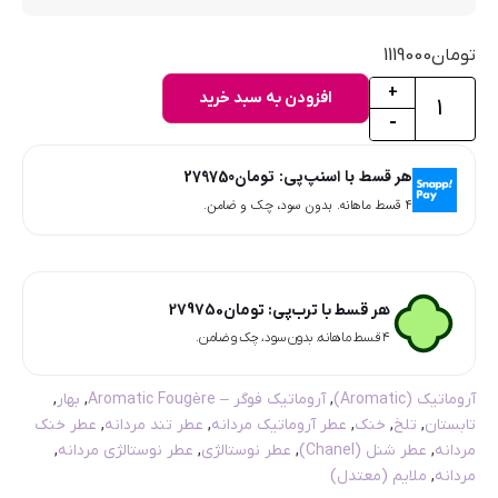
تومان
1119000
+
افزودن به سبد خرید
-
هر قسط با اسنپ‌پی:
تومان
279750
۴ قسط ماهانه. بدون سود، چک و ضامن.
هر قسط با ترب‌پی:
تومان
279750
۴ قسط ماهانه. بدون سود، چک و ضامن.
آروماتیک (Aromatic)
,
آروماتیک فوگر – Aromatic Fougère
,
بهار
,
تابستان
,
تلخ
,
خنک
,
عطر آروماتیک مردانه
,
عطر تند مردانه
,
عطر خنک
مردانه
,
عطر شنل (Chanel)
,
عطر نوستالژی
,
عطر نوستالژی مردانه
,
مردانه
,
ملایم (معتدل)