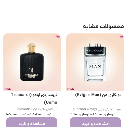
محصولات مشابه
بولگاری من (Bvlgari Man)
تروساردی اومو (Trussardi
Uomo)
مردانه
|
شرقی چوبی (Oriental Woody)
مردانه
|
آروماتیک فوژه (Aromatic
تومان
4996000
–
تومان
1149000
تومان
Fougere)
4502000
–
تومان
1050000
مشاهده و خرید
مشاهده و خرید