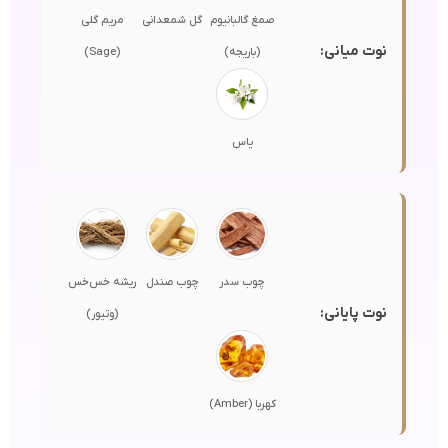
صمغ گالبانیوم
گل شمعدانی
مریم گلی
نوت میانی:
(باریجه)
(Sage)
یاس
چوب سدر
چوب صندل
ریشه خس‌خس
نوت پایانی:
(وتیور)
کهربا (Amber)