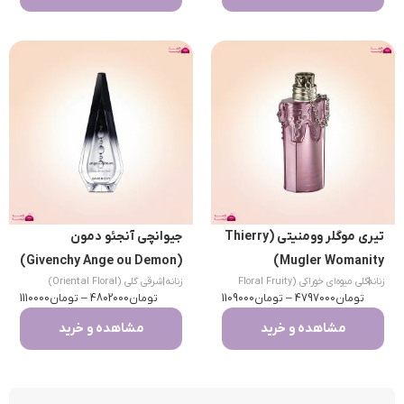
تیری موگلر وومنیتی (Thierry
جیوانچی آنجئو دمون
(Givenchy Ange ou Demon)
Mugler Womanity)
|
زنانه
گلی میوه‌ای خوراکی (Floral Fruity
زنانه
|
شرقی گلی (Oriental Floral)
تومان
Gourmand)
4797000
–
تومان
1109000
تومان
4802000
–
تومان
1110000
مشاهده و خرید
مشاهده و خرید