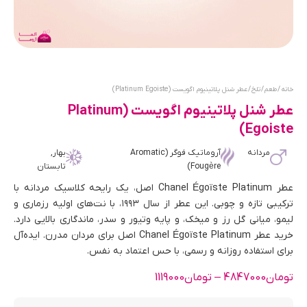
خانه
/
طعم
/
تلخ
/ عطر شنل پلاتینیوم اگویست (Platinum Egoiste)
عطر شنل پلاتینیوم اگویست (Platinum
Egoiste)
مردانه
آروماتیک فوگر (Aromatic
بهار,
Fougère)
تابستان
عطر Chanel Égoïste Platinum اصل، یک رایحه کلاسیک مردانه با
ترکیبی تازه و چوبی. این عطر از سال ۱۹۹۳، با نت‌های اولیه رزماری و
لیمو، میانی گل رز و میخک، و پایه وتیور و سدر، ماندگاری بالایی دارد.
خرید عطر Chanel Égoïste Platinum اصل برای مردان مدرن. ایده‌آل
برای استفاده روزانه و رسمی، با حس اعتماد به نفس.
تومان
4847000
–
تومان
1119000