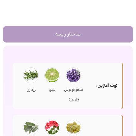
ساختار رایحه
نوت آغازین:
اسطوخودوس
ترنج
رزماری
(لاوندر)