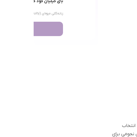
بای کیلیان گود گرل گان بد (By Kilian Good Girl Gone Bad)
زنانه
|
گلی میوه‌ای (Floral Fruity)
1
 انتخاب
 نجومی برای