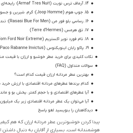
14. آرماف ترس نویت (Armaf Tres Nuit)؛ رایحه‌ای تمیز و پودری
15. جوپ هوم (Joop Homme)؛ گرم، شیرین و جسورانه
16. رساسی بلو فور من (Rasasi Blue For Men)؛ تند و خنک برای استفاده روزانه
مشاهده و خرید
17. تق هرمس (Terre d’Hermes)
18. تام فورد نویر اکستریم (Tom Ford Noir Extreme)
19. پاکو رابان اینویکتوس (Paco Rabanne Invictus)
نکات کلیدی برای خرید عطر خوشبو و ارزان با قیمت م
سوالات متداول (FAQ)
بهترین عطر مردانه ارزان قیمت کدام است؟
کدام برندها عطرهای مردانه اقتصادی با ارزش خرید بال
آیا عطرهای اقتصادی و با حجم کمتر، پخش بو و ماندگا
آیا می‌توان یک عطر مردانه اقتصادی زیر یک میلیون 
دیدگاهتان را بنویسید لغو پاسخ
پیدا کردن خوشبوترین عطر مردانه ارزان که هم کیفیت
هوشمندانه است. بسیاری از آقایان به دنبال داشتن 