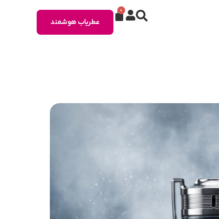
0
عطریاب هوشمند