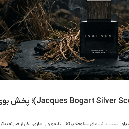
2. سیلور سنت ژک بوگارت (art Silver Scent
یلور سنت با نت‌های شکوفه پرتقال، لیمو و رز ماری، یکی از قدرتمندت