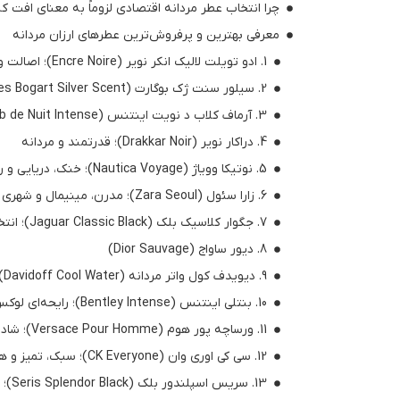
چرا انتخاب عطر مردانه اقتصادی لزوماً به معنای افت
معرفی بهترین و پرفروش‌ترین عطرهای ارزان مردانه
1. ادو تویلت لالیک انکر نویر (Encre Noire)؛ اصالت و تلخی چوب
2. سیلور سنت ژک بوگارت (Jacques Bogart Silver Scent)؛ پخش بوی بمب و ماندگار
3. آرماف کلاب د نویت اینتنس (Armaf Club de Nuit Intense)
4. دراکار نویر (Drakkar Noir)؛ قدرتمند و مردانه
5. نوتیکا وویاژ (Nautica Voyage)؛ خنک، دریایی و روزمره
6. زارا سئول (Zara Seoul)؛ مدرن، مینیمال و شهری
7. جگوار کلاسیک بلک (Jaguar Classic Black)؛ انتخاب همیشگی کلاسیک‌پسندها
8. دیور ساواج (Dior Sauvage)
9. دیویدف کول واتر مردانه (Davidoff Cool Water)؛ نوستالژیک و پرانرژی
10. بنتلی اینتنس (Bentley Intense)؛ رایحه‌ای لوکس با قیمت معقول
11. ورساچه پور هوم (Versace Pour Homme)؛ شاداب و مدیترانه‌ای
12. سی کی اوری وان (CK Everyone)؛ سبک، تمیز و همه‌پسند
13. سریس اسپلندور بلک (Seris Splendor Black)؛ اقتصادی‌ترین انتخاب برای روزهای گرم