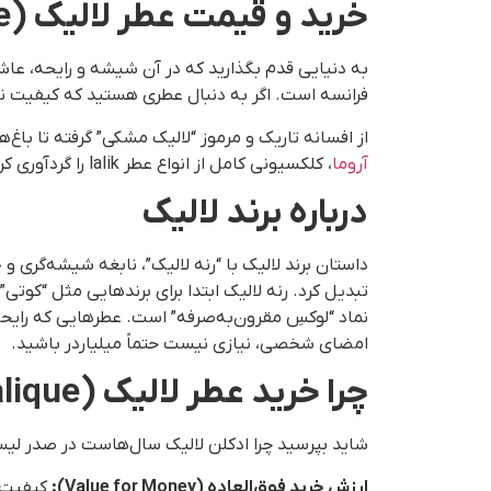
خرید و قیمت عطر لالیک (Lalique)؛ جادوی کریستال و کیمیاگری رایحه
به دنیایی قدم بگذارید که در آن شیشه و رایحه، عاش
فرانسه است. اگر به دنبال عطری هستید که کیفیت نیش (Niche) و لوکس را با قیمتی باورنکردنی و اقتصادی ارائه دهد، هیچ گزینه‌ای در دنیا بهتر از لالیک پ
از افسانه تاریک و مرموز “لالیک مشکی” گرفته تا باغ
آروما
، کلکسیونی کامل از انواع عطر lalik را گردآوری کرده‌ایم. شما می‌توانید این روایح اصیل فرانسوی را در حجم‌های متنوع (از ۱۵ تا ۱۰۰ میل) با بهترین قیمت بازار تهیه کنید.
درباره برند لالیک
داستان برند لالیک با “رنه لالیک”، نابغه شیشه‌گری و
تبدیل کرد. رنه لالیک ابتدا برای برندهایی مثل “کوتی”
نماد “لوکسِ مقرون‌به‌صرفه” است. عطرهایی که رایح
امضای شخصی، نیازی نیست حتماً میلیاردر باشید.
چرا خرید عطر لالیک (Lalique) محبوب‌ترین انتخاب ایرانیان است؟
شاید بپرسید چرا ادکلن لالیک سال‌هاست در صدر لیست
ارزش خرید فوق‌العاده
(Value for Money):
کیفیت روای