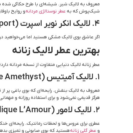
معروف به لالیک شیر. شیشه‌ای با طرح حکاکی شده سر
شیک‌پوش که به
عطر نوستالژی مردانه
و روایح باوقا
۴. لالیک انکر نویر اسپرت (Encre Noire Sport)
اگر عاشق بوی لالیک مشکی هستید اما می‌خواهید در
بهترین عطر لالیک زنانه
عطر زنانه لالیک دنیایی متفاوت از نسخه مردانه دارد؛
۱. لالیک آمیتیس (Lalique Amethyst)
معروف به لالیک بنفش. رایحه‌ای که بوی باغی پر ا
هرگز قدیمی نمی‌شود و برای استفاده روزانه و مهمانی
۲. لالیک لامور (Lalique L’Amour)
عطری برای عروس‌ها و لحظات رمانتیک. رایحه‌ای خنک،
و
عطر گلی زنانه
هستید که بوی صابونی و تمیزی بدهد،