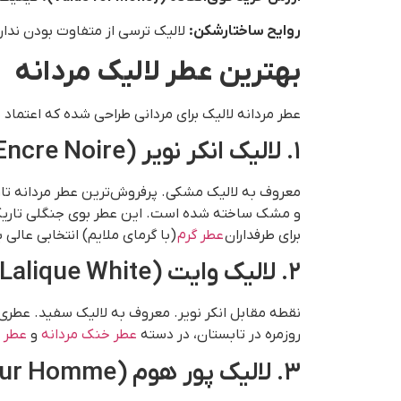
روایح ساختارشکن
:
لالیک ترسی از متفاوت بودن ندارد. خلق عطری با بوی “جوه
بهترین عطر لالیک مردانه
عطر مردانه لالیک برای مردانی طراحی شده که اعتماد ب
۱. لالیک انکر نویر (Lalique Encre Noire)
و مشک ساخته شده است. این عطر بوی جنگلی تاریک و
برای طرفداران
عطر گرم
(با گرمای ملایم) انتخابی عالی 
۲. لالیک وایت (Lalique White)
نقطه مقابل انکر نویر. معروف به لالیک سفید. عطری م
روزمره در تابستان، در دسته
عطر خنک مردانه
و
عطر 
۳. لالیک پور هوم (Lalique Pour Homme)