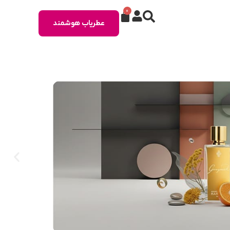
0
عطریاب هوشمند