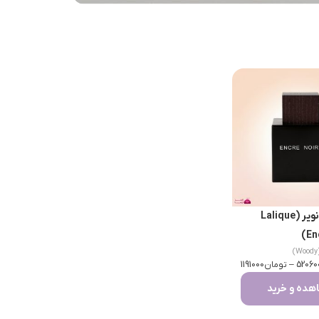
لالیک انکر نویر (Lalique
En
)
52060
–
تومان
1191000
ده و خرید