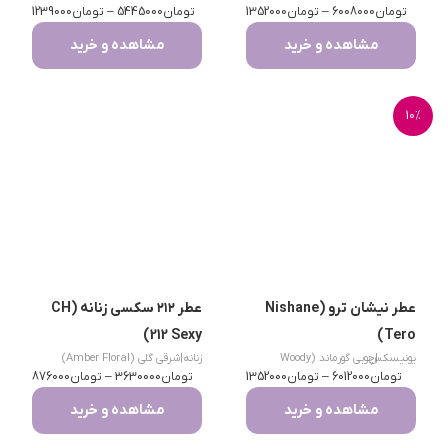
تومان
Spicy)
6008000
–
تومان
1352000
تومان
5445000
–
Fruity Gourmand)
تومان
1239000
مشاهده و خرید
مشاهده و خرید
10%
عطر نیشان ترو (Nishane
عطر ۲۱۲ سکسی زنانه (CH
212 Sexy)
Tero)
|
یونیسکس
چوبی گورماند (Woody
زنانه
|
شرقی گلی (Amber Floral)
تومان
6012000
–
Gourmand)
تومان
1352000
تومان
3630000
–
تومان
876000
مشاهده و خرید
مشاهده و خرید