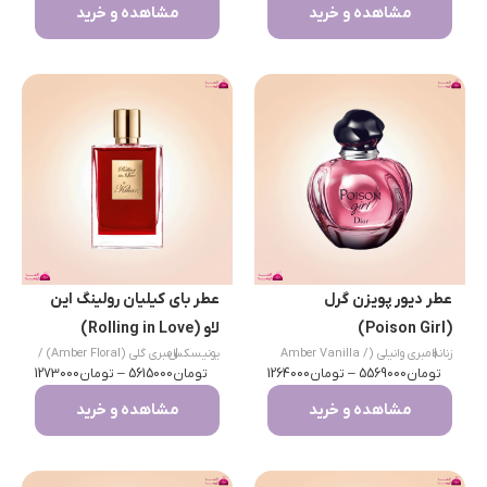
مشاهده و خرید
مشاهده و خرید
عطر دیور پویزن گرل
عطر بای کیلیان رولینگ این
(Poison Girl)
لاو (Rolling in Love)
|
زنانه
امبری وانیلی (Amber Vanilla /
|
یونیسکس
امبری گلی (Amber Floral) /
تومان
Gourmand)
5569000
–
تومان
1264000
تومان
گورماند
5615000
–
تومان
1273000
مشاهده و خرید
مشاهده و خرید