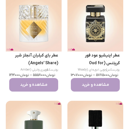
عطر اینیشیو عود فور
عطر بای کیلیان آنجلز شیر
گریتنس (Oud for
(Angels’ Share)
|
یونیسکس
چوبی ادویه‌ای (Woody
|
یونیسکس
امبری وانیلی (Amber
Greatness)
تومان
Spicy)
5785000
–
تومان
1307000
تومان
Vanilla) / گورماند
5558000
–
تومان
1262000
مشاهده و خرید
مشاهده و خرید