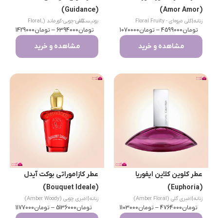
(Guidance)
(Amor Amor)
زنانه
|
گلی میوه‌ای - Floral Fruity
|
یونیسکس
گلی-چوبی-گورماند (Floral,
تومان
4599000
–
تومان
1070000
تومان
6394000
–
Woody, Gourmand)
تومان
1429000
مشاهده و خرید
مشاهده و خرید
عطر کلوین کلاین ایفوریا
عطر کازاموراتی بوکت آیدل
(Bouquet Ideale)
(Euphoria)
زنانه
|
امبری گلی (Amber Floral)
زنانه
|
امبری چوبی (Amber Woody)
تومان
4764000
–
تومان
1103000
تومان
5136000
–
تومان
1177000