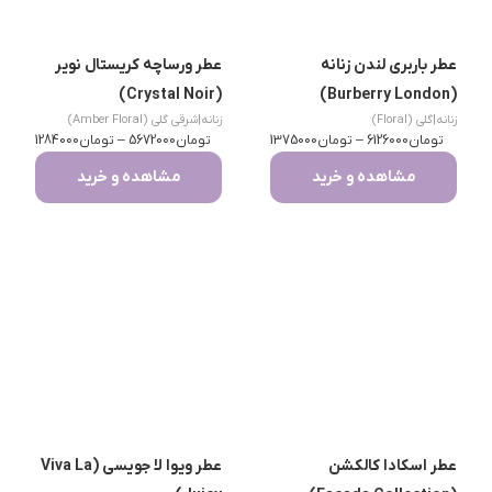
عطر باربری لندن زنانه
عطر ورساچه کریستال نویر
(Crystal Noir)
(Burberry London)
زنانه
|
گلی (Floral)
زنانه
|
شرقی گلی (Amber Floral)
تومان
6126000
–
تومان
1375000
تومان
5672000
–
تومان
1284000
مشاهده و خرید
مشاهده و خرید
عطر اسکادا کالکشن
عطر ویوا لا جویسی (Viva La