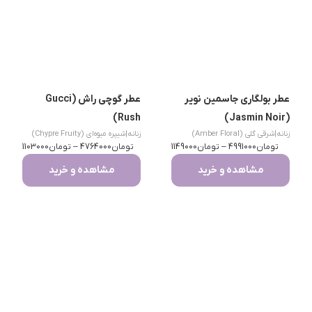
عطر بولگاری جاسمین نویر
عطر گوچی راش (Gucci
Rush)
(Jasmin Noir)
زنانه
|
شرقی گلی (Amber Floral)
زنانه
|
شیپره میوه‌ای (Chypre Fruity)
تومان
4991000
–
تومان
1149000
تومان
4764000
–
تومان
1103000
مشاهده و خرید
مشاهده و خرید