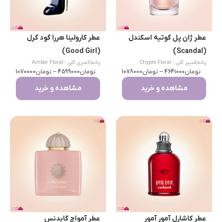
عطر ژان پل گوتیه اسکندل
عطر کارولینا هررا گود گرل
(Good Girl)
(Scandal)
زنانه
|
شیپر گلی - Chypre Floral
زنانه
|
امبری گلی - Amber Floral
تومان
4641000
–
تومان
1078000
تومان
4599000
–
تومان
1070000
مشاهده و خرید
مشاهده و خرید
عطر کاشارل آمور آمور
عطر آمواج گایدنس