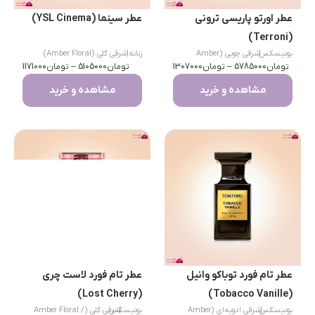
عطر اورتو پاریسی ترونی
عطر سینما (YSL Cinema)
(Terroni)
یونیسکس
|
شرقی چوبی (Amber
زنانه
|
شرقی گلی (Amber Floral)
تومان
Woody)
5785000
–
تومان
1307000
تومان
5105000
–
تومان
1171000
مشاهده و خرید
مشاهده و خرید
عطر تام فورد توباکو وانیل
عطر تام فورد لاست چری
(Lost Cherry)
(Tobacco Vanille)
|
یونیسکس
شرقی ادویه‌ای (Amber
|
یونیسکس
شرقی گلی (Amber Floral /