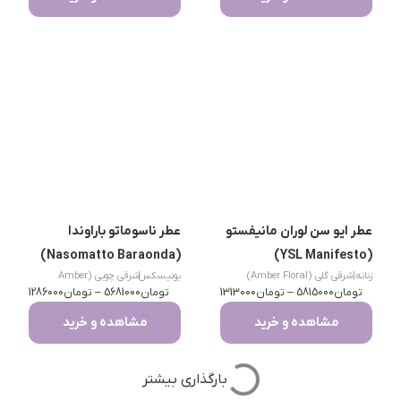
عطر ایو سن لوران مانیفستو
عطر ناسوماتو باراوندا
(Nasomatto Baraonda)
(YSL Manifesto)
زنانه
|
شرقی گلی (Amber Floral)
یونیسکس
|
شرقی چوبی (Amber
تومان
5815000
–
تومان
1313000
تومان
Woody)
5681000
–
تومان
1286000
مشاهده و خرید
مشاهده و خرید
بارگذاری بیشتر