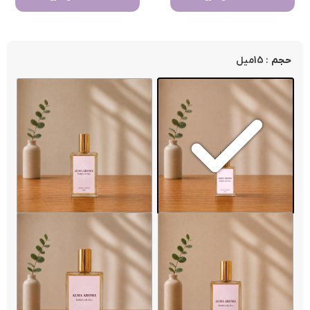
: 15میل
حجم