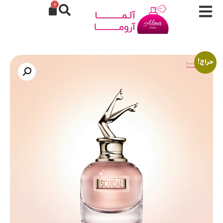
0
حراج!