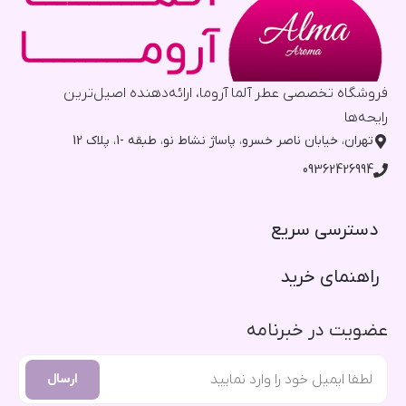
فروشگاه تخصصی عطر آلما آروما، ارائه‌دهنده اصیل‌ترین
رایحه‌ها
تهران، خیابان ناصر خسرو، پاساژ نشاط نو، طبقه -1، پلاک 12
09362426994
دسترسی سریع​
راهنمای خرید​
عضویت در خبرنامه
ارسال