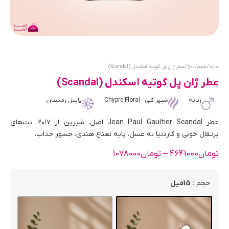
خانه
/
طعم
/
تلخ
/ عطر ژان پل گوتیه اسکندل (Scandal)
عطر ژان پل گوتیه اسکندل (Scandal)
زنانه
شیپر گلی - Chypre Floral
پاییز, زمستان
عطر Jean Paul Gaultier Scandal اصل، شیرین از ۲۰۱۷. نت‌های
پرتقال خونی و گاردنیا به عسل، پایه نعناع هندی. جسور جذاب.
تومان
4641000
–
تومان
1078000
: 15میل
حجم