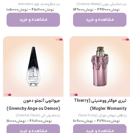
مردانه
|
شرقی چوبی (Oriental Woody)
مردانه
|
آروماتیک فوژه (Aromatic
تومان
4996000
–
تومان
1149000
تومان
Fougere)
4502000
–
تومان
1050000
مشاهده و خرید
مشاهده و خرید
تیری موگلر وومنیتی (Thierry
جیوانچی آنجئو دمون
(Givenchy Ange ou Demon)
Mugler Womanity)
|
زنانه
گلی میوه‌ای خوراکی (Floral Fruity
زنانه
|
شرقی گلی (Oriental Floral)
تومان
Gourmand)
4797000
–
تومان
1109000
تومان
4802000
–
تومان
1110000
مشاهده و خرید
مشاهده و خرید