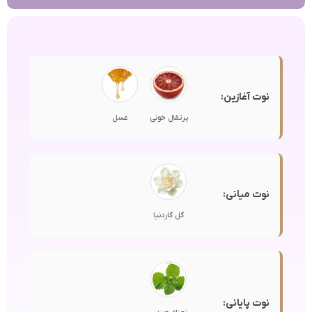
نوت آغازین:
پرتقال خونی
عسل
نوت میانی:
گل گاردنیا
نوت پایانی: