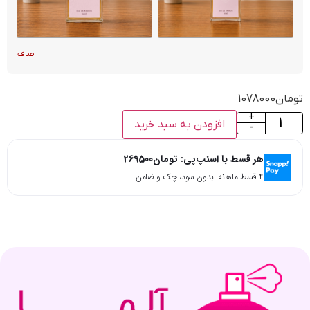
صاف
تومان
1078000
+
افزودن به سبد خرید
-
هر قسط با اسنپ‌پی:
تومان
269500
۴ قسط ماهانه. بدون سود، چک و ضامن.