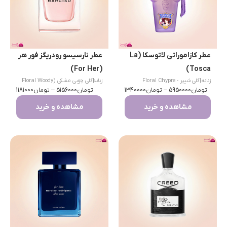
عطر کازاموراتی لاتوسکا (La
عطر نارسیسو رودریگز فور هر
(For Her)
Tosca)
زنانه
|
گلی شیپر - Floral Chypre
زنانه
|
گلی چوبی مشکی (Floral Woody
تومان
5950000
–
تومان
1340000
Musk)
تومان
5156000
–
تومان
1181000
مشاهده و خرید
مشاهده و خرید