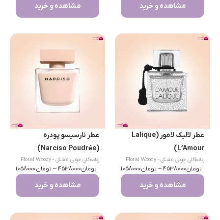
مشاهده و خرید
مشاهده و خرید
عطر لالیک لامور (Lalique
عطر نارسیسو پودره
(Narciso Poudrée)
L’Amour)
زنانه
|
گلی چوبی مشکی - Floral Woody
زنانه
|
گلی چوبی مشکی - Floral Woody
تومان
Musk
4538000
–
تومان
1058000
تومان
Musk
4538000
–
تومان
1058000
مشاهده و خرید
مشاهده و خرید