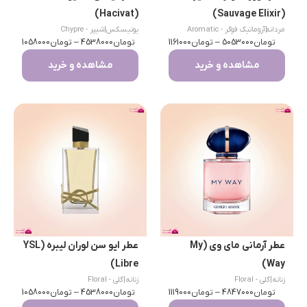
(Hacivat)
(Sauvage Elixir)
مردانه
|
آروماتیک فوگر - Aromatic
یونیسکس
|
شیپر - Chypre
تومان
Fougère
5053000
–
تومان
1161000
تومان
4538000
–
تومان
1058000
مشاهده و خرید
مشاهده و خرید
عطر آرمانی مای وی (My
عطر ایو سن لوران لیبره (YSL
Libre)
Way)
زنانه
|
گلی - Floral
زنانه
|
گلی - Floral
تومان
4847000
–
تومان
1119000
تومان
4538000
–
تومان
1058000