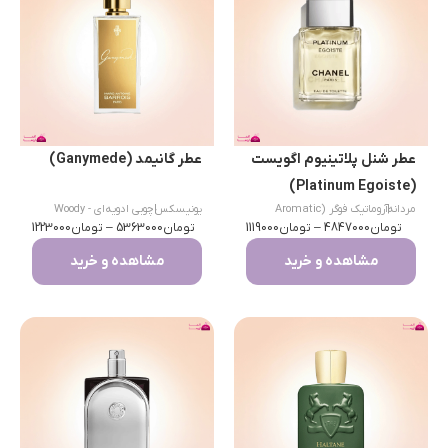
عطر شنل پلاتینیوم اگویست
عطر گانیمد (Ganymede)
(Platinum Egoiste)
|
مردانه
آروماتیک فوگر (Aromatic
یونیسکس
|
چوبی ادویه‌ای - Woody
تومان
Fougère)
4847000
–
تومان
1119000
تومان
Spicy
5363000
–
تومان
1223000
مشاهده و خرید
مشاهده و خرید