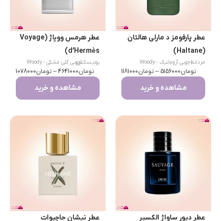
عطر پارفومز د مارلی هالتان
عطر هرمس وویاژ (Voyage
d’Hermès)
(Haltane)
مردانه
|
چوبی آروماتیک - Woody
|
یونیسکس
چوبی گلی مشکی - Woody
تومان
Aromatic
5156000
–
تومان
1181000
تومان
4641000
–
Floral Musk
تومان
1078000
مشاهده و خرید
مشاهده و خرید
عطر دیور ساواژ الکسیر
عطر نیشان حاجیوات