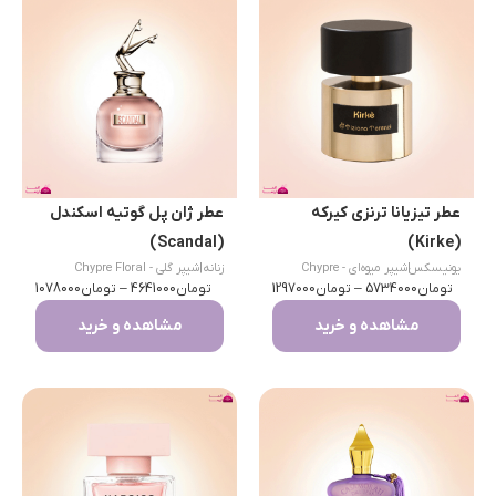
عطر تیزیانا ترنزی کیرکه
عطر ژان پل گوتیه اسکندل
(Scandal)
(Kirke)
یونیسکس
|
شیپر میوه‌ای - Chypre
زنانه
|
شیپر گلی - Chypre Floral
تومان
Fruity
5734000
–
تومان
1297000
تومان
4641000
–
تومان
1078000
مشاهده و خرید
مشاهده و خرید