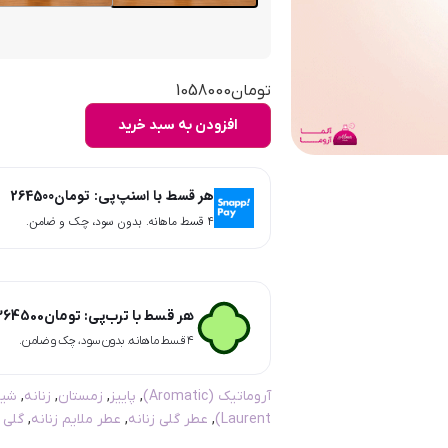
تومان
1058000
افزودن به سبد خرید
هر قسط با اسنپ‌پی:
تومان
264500
۴ قسط ماهانه. بدون سود، چک و ضامن.
هر قسط با ترب‌پی:
تومان
264500
۴ قسط ماهانه. بدون سود، چک و ضامن.
آروماتیک (Aromatic)
,
پاییز
,
زمستان
,
زنانه
,
شیر
Laurent)
,
عطر گلی زنانه
,
عطر ملایم زنانه
,
گلی – al