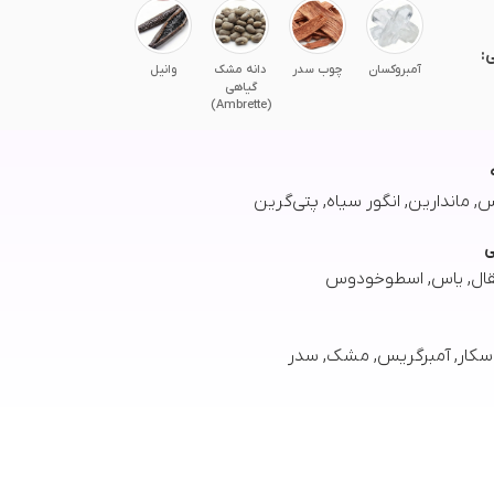
:
آمبروکسان
چوب سدر
دانه مشک
وانیل
گیاهی
(Ambrette)
ماندارین, انگور سیاه, پتی‌گرین
ی
ال, یاس, اسطوخودوس
اسکار, آمبرگریس, مشک, سدر