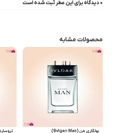
0 دیدگاه برای این عطر ثبت شده است
محصولات مشابه
بولگاری من (Bvlgari Man)
تروساردی اومو 