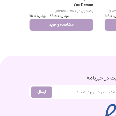
ou Demon)
زنانه
|
شرقی گلی (Oriental Floral)
ن
1109000
تومان
4802000
–
تومان
1110000
مشاهده و خرید
 در خبرنامه
ارسال