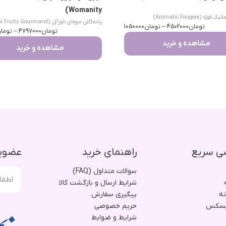
Womanity)
یک فوژه (Aromatic Fougere)
زنانه
|
گلی میوه‌ای خوراکی (Floral Fruity Gourmand)
تومان
4502000
–
تومان
1050000
تومان
4797000
–
توما
مشاهده و خرید
مشاهده و خرید
ی سریع
راهنمای خرید
عضویت
سوالات متداول (FAQ)
شرایط ارسال و بازگشت کالا
نه
پیگیری سفارش
یسکس
حریم خصوصی
شرایط و ضوابط