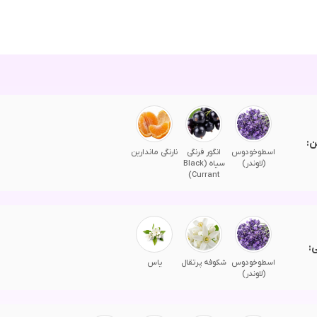
ن:
اسطوخودوس
انگور فرنگی
نارنگی ماندارین
(لاوندر)
سیاه (Black
Currant)
:
اسطوخودوس
شکوفه پرتقال
یاس
(لاوندر)