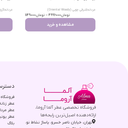
مردانه
|
شرقی چوبی (Oriental Woody)
مردانه
|
آرومات
تومان
4996000
–
تومان
1149000
مشاهده و خرید
دسترس
فروشگاه
عطر زنانه
فروشگاه تخصصی عطر آلما آروما،
عطر مردا
ارائه‌دهنده اصیل‌ترین رایحه‌ها
عطر یون
تهران، خیابان ناصر خسرو، پاساژ نشاط نو،
بلاگ