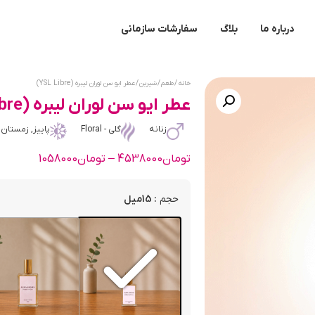
درباره ما
بلاگ
سفارشات سازمانی
خانه
/
طعم
/
شیرین
/ عطر ایو سن لوران لیبره (YSL Libre)
عطر ایو سن لوران لیبره (YSL Libre)
زنانه
گلی - Floral
پاییز, زمستان
تومان
4538000
–
تومان
1058000
: 15میل
حجم