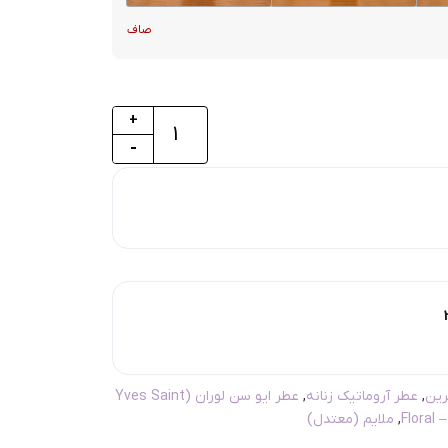
صاف
+
-
ین
,
عطر آروماتیک زنانه
,
عطر ایو سن لوران (Yves Saint
Flor
,
ملایم (معتدل)