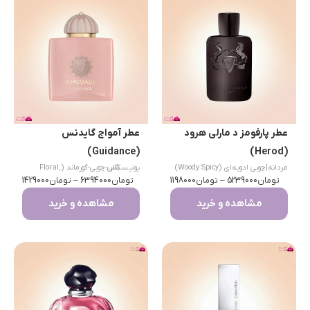
عطر پارفومز د مارلی هرود
عطر آمواج گایدنس
(Guidance)
(Herod)
مردانه
|
چوبی ادویه‌ای (Woody Spicy)
|
یونیسکس
گلی-چوبی-گورماند (Floral,
تومان
5239000
–
تومان
1198000
تومان
6394000
–
Woody, Gourmand)
تومان
1429000
مشاهده و خرید
مشاهده و خرید