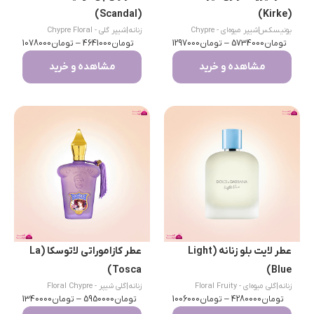
(Scandal)
(Kirke)
یونیسکس
|
شیپر میوه‌ای - Chypre
زنانه
|
شیپر گلی - Chypre Floral
تومان
Fruity
5734000
–
تومان
1297000
تومان
4641000
–
تومان
1078000
مشاهده و خرید
مشاهده و خرید
عطر لایت بلو زنانه (Light
عطر کازاموراتی لاتوسکا (La
Tosca)
Blue)
زنانه
|
گلی میوه‌ای - Floral Fruity
زنانه
|
گلی شیپر - Floral Chypre
تومان
4280000
–
تومان
1006000
تومان
5950000
–
تومان
1340000