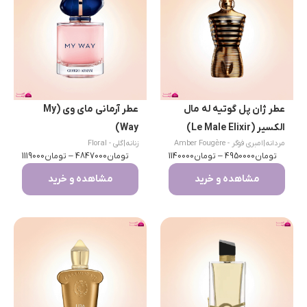
عطر ژان پل گوتیه له مال
عطر آرمانی مای وی (My
الکسیر (Le Male Elixir)
Way)
مردانه
|
امبری فوگر - Amber Fougère
زنانه
|
گلی - Floral
تومان
4950000
–
تومان
1140000
تومان
4847000
–
تومان
1119000
مشاهده و خرید
مشاهده و خرید