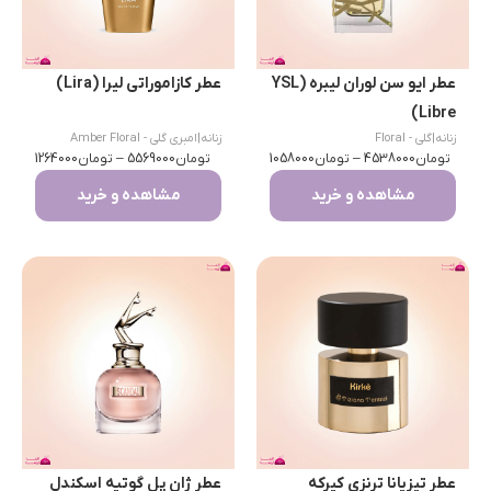
عطر ایو سن لوران لیبره (YSL
عطر کازاموراتی لیرا (Lira)
Libre)
زنانه
|
گلی - Floral
زنانه
|
امبری گلی - Amber Floral
تومان
4538000
–
تومان
1058000
تومان
5569000
–
تومان
1264000
مشاهده و خرید
مشاهده و خرید
عطر تیزیانا ترنزی کیرکه
عطر ژان پل گوتیه اسکندل