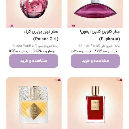
عطر کلوین کلاین ایفوریا
عطر دیور پویزن گرل
(Poison Girl)
(Euphoria)
زنانه
|
امبری گلی (Amber Floral)
|
زنانه
امبری وانیلی (Amber Vanilla /
تومان
4764000
–
تومان
1103000
تومان
Gourmand)
5569000
–
تومان
1264000
مشاهده و خرید
مشاهده و خرید