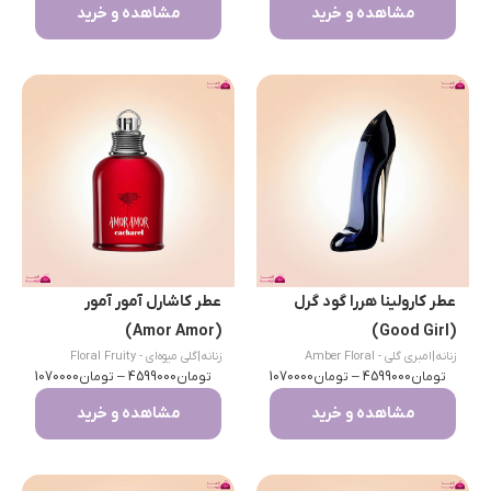
مشاهده و خرید
مشاهده و خرید
عطر کارولینا هررا گود گرل
عطر کاشارل آمور آمور
(Amor Amor)
(Good Girl)
زنانه
|
امبری گلی - Amber Floral
زنانه
|
گلی میوه‌ای - Floral Fruity
تومان
4599000
–
تومان
1070000
تومان
4599000
–
تومان
1070000
مشاهده و خرید
مشاهده و خرید