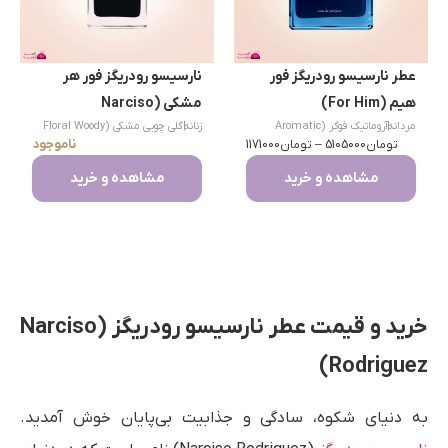
عطر نارسیسو رودریگز فور
نارسیسو رودریگز فور هر
هیم (For Him)
مشکی (Narciso
|
مردانه
آروماتیک فوگر (Aromatic
زنانه
|
گلی چوبی مشکی (Floral Woody
Rodriguez For Her)
ناموجود
تومان
Fougère)
5105000
–
تومان
1171000
Musk)
مشاهده و خرید
مشاهده و خرید
خرید و قیمت عطر نارسیسو رودریگز (Narciso
Rodriguez)
به دنیای شکوه، سادگی و جذابیت بی‌پایان خوش آمدید.