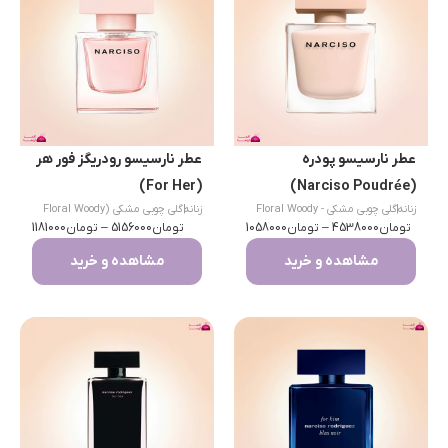
عطر نارسیسو پودره
عطر نارسیسو رودریگز فور هر
(For Her)
(Narciso Poudrée)
زنانه
|
گلی چوبی مشکی - Floral Woody
زنانه
|
گلی چوبی مشکی (Floral Woody
تومان
Musk
4538000
–
تومان
1058000
Musk)
تومان
5156000
–
تومان
1181000
مشاهده و خرید
مشاهده و خرید