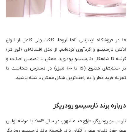
ما در فروشگاه اینترنتی آلما آروما، کلکسیونی کامل از انواع
ادکلن نارسیسو را گردآوری کرده‌ایم. از مدل افسانه‌ای «فور هر»
گرفته تا شاهکار «نارسیسو پودری»، همگی با تضمین اصالت و
در حجم‌های متنوع (۱۵ تا ۱۰۰ میل) در دسترس شماست تا
تجربه خرید عطر را به راحت‌ترین شکل ممکن داشته باشید.
درباره برند نارسیسو رودریگز
نارسیسو رودریگز، طراح مد مشهور، در سال ۲۰۰۳ با عرضه اولین
عطر خود دنیای عطر را تکان داد. فلسفه برند نارسیسو رودریگز