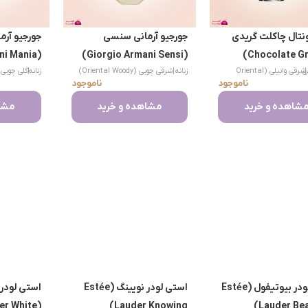
نتال چاکلت گریدی
جورجیو آرمانی سنسی
جورجیو آرما
(Giorgio Armani Mania)
(Giorgio Armani Sensi)
|
س
شرقی وانیلی (Oriental
زنانه
|
شرقی چوبی (Oriental Woody)
زنانه
|
ناموجود
ناموجود
Musk)
Vanilla)
شاهده و خرید
مشاهده و خرید
مشاه
استی لودر بیوتیفول (Estée
استی لودر نویینگ (Estée
استی لودر 
er White
Lauder Knowing)
Lauder Beau