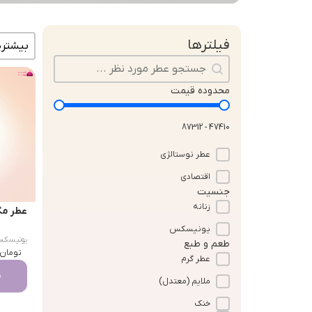
مرتب سا
فیلترها
جستجو در محتوا
محدوده قیمت
47410 - 87312
عطر نوستالژی
اقتصادی
جنسیت
زنانه
عطر مگاماره
یونیسکس
یونیسک
طعم و طبع
تومان
عطر گرم
م
ملایم (معتدل)
خنک