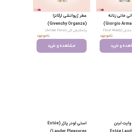
نی مانی زنانه
عطر ژیوانشی ارگانزا
(Givenchy Organza)
گلی چوبی مشکی (Floral Woody
زنانه
|
شرقی گلی (Amber Floral)
ناموجود
ناموجود
ده و خرید
مشاهده و خرید
وایت لینن
استی لودر پلژر (Estée
Lauder Pleasures)
(Estée Laud