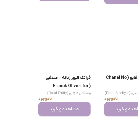
شنل نامبر فایو (Chanel No
فرانک الیور زنانه – صدفی
(Franck Olivier for
Floral Alde)
زنانه
|
گلی میوه‌ای (Floral Fruity)
Women)
ناموجود
ناموجود
ده و خرید
مشاهده و خرید