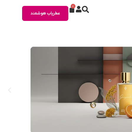
0
عطریاب هوشمند