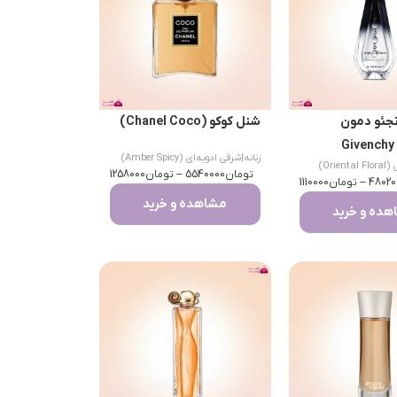
نجئو دمون
شنل کوکو (Chanel Coco)
(Givenchy
زنانه
|
شرقی ادویه‌ای (Amber Spicy)
Orien)
تومان
5540000
–
تومان
1258000
48020
–
تومان
1110000
مشاهده و خرید
ده و خرید