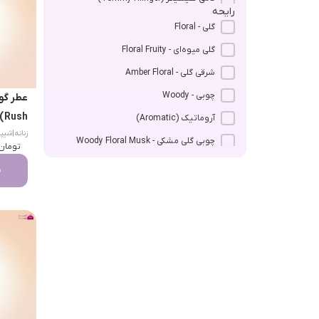
رایحه
دیزل (Diesel)
گلی - Floral
عطر اورتو پاریزی (Orto Parisi)
گلی میوه‌ای - Floral Fruity
عطر ایو سن لوران (Yves Saint Laurent)
شرقی گلی - Amber Floral
عطر باربری (Burberry)
چوبی - Woody
عطر جنیفر لوپز (Jennifer Lopez)
Rush)
آروماتیک (Aromatic)
زنانه
|
شیپره می
عطر دولچه و گابانا (Dolce & Gabbana)
چوبی گلی مشکی - Woody Floral Musk
تومان
عطر ژان پل گوتیه (Jean Paul Gaultier)
شرقی وانیلی - Oriental Vanilla
م
عطر کاشارل (Cacharel)
مرکباتی - Citrus
عطر کلوین کلاین (Calvin Klein)
آروماتیک آبی - Aromatic Aquatic
عطر گوچی (Gucci)
امبری گلی - Amber Floral
عطر مونتال (Montale)
شرقی - Oriental
عطر نارسیسو رودریگز (Narciso
شرقی چوبی - Amber Woody
Rodriguez)
شیپر گلی - Chypre Floral
فرانک اولیویه (Franck Olivier)