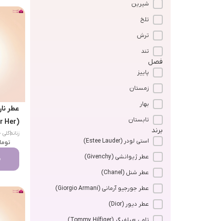
شیرین
تلخ
ترش
تند
فصل
پاییز
زمستان
بهار
عطر نار
تابستان
(For Her)
برند
زنانه
|
استی لودر (Estee Lauder)
usk)
توما
عطر ژیوانشی (Givenchy)
م
عطر شنل (Chanel)
عطر جورجیو آرمانی (Giorgio Armani)
عطر دیور (Dior)
تامی هیلفیگر (Tommy Hilfiger)