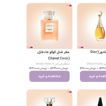
عطر دیور جادور (Dior
عطر شنل کوکو مادمازل
(Chanel Coco
Floral )
زنانه
|
شرقی گلی (Amber Floral /
Mademoiselle)
5331
–
تومان
1217000
تومان
Chypre)
5899000
–
تومان
1330000
ده و خرید
مشاهده و خرید