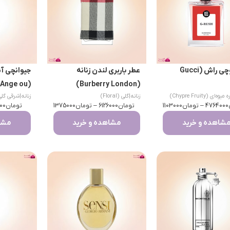
عطر گوچی راش (Gucci
عطر باربری لندن زنانه
جیوانچی آ
 Ange ou
(Burberry London)
وه‌ای (Chypre Fruity)
زنانه
|
گلی (Floral)
زنانه
|
شرقی گلی (tal Floral
Demon)
4764000
–
تومان
1103000
تومان
6126000
–
تومان
1375000
تومان
00
شاهده و خرید
مشاهده و خرید
مشاه