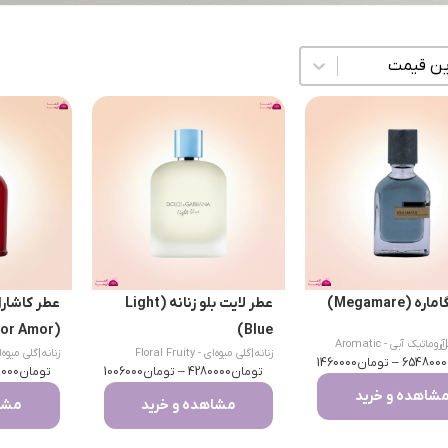
زی محتوا
 (Megamare)
عطر لایت بلو زنانه (Light
عطر کاشارل
(Amor Amor)
Blue)
|
س
آروماتیک آبی - Aromatic
زنانه
|
گلی میوه‌ای - Floral Fruity
زنانه
|
گلی میوه‌ای - ruity
Aquatic
6548000
–
تومان
1460000
تومان
4280000
–
تومان
1006000
تومان
000
شاهده و خرید
مشاهده و خرید
مشاه