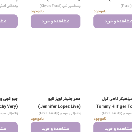
Fl)
زنانه
|
شیپر گلی (Chypre Floral)
زنانه
|
گلی آلدئیدی (ehydic
Linen)
ناموجود
ناموجود
شاهده و خرید
مشاهده و خرید
مشاه
یلفیگر تامی گرل
عطر جنیفر لوپز لایو
جیوانچی و
nchy Very
(Jennifer Lopez Live)
(Tommy Hilfiger 
ای (Floral Fruity)
زنانه
|
گلی میوه‌ای (Floral Fruity)
زنانه
|
گلی میوه‌ای (Fruity
resistible)
ناموجود
ناموجود
شاهده و خرید
مشاهده و خرید
مشاه