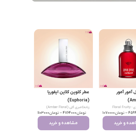
 آمور آمور
عطر کلوین کلاین ایفوریا
(Euphoria)
Floral F
زنانه
|
امبری گلی (Amber Floral)
4599
–
تومان
1070000
تومان
4764000
–
تومان
1103000
ده و خرید
مشاهده و خرید