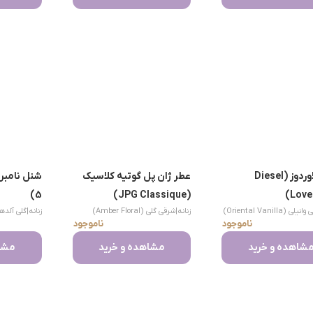
دیزل لاوردوز (Diesel
عطر ژان پل گوتیه کلاسیک
5)
(JPG Classique)
Love
لی (Oriental Vanilla)
زنانه
|
شرقی گلی (Amber Floral)
زنانه
|
گلی آلدهیدی (hyde
ناموجود
ناموجود
شاهده و خرید
مشاهده و خرید
مشاه