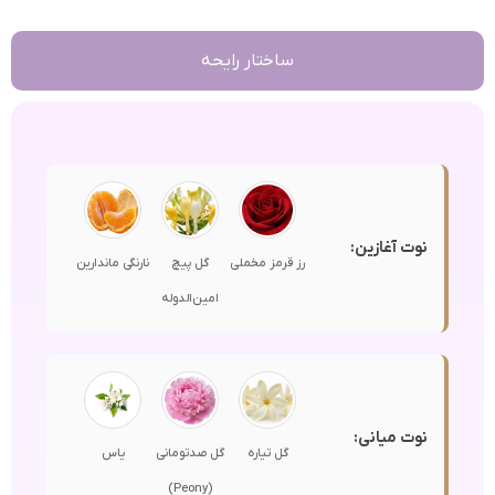
ساختار رایحه
نوت آغازین:
رز قرمز مخملی
گل پیچ
نارنگی ماندارین
امین‌الدوله
نوت میانی:
گل تیاره
گل صدتومانی
یاس
(Peony)