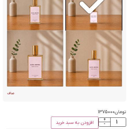
صاف
تومان
1375000
+
افزودن به سبد خرید
-