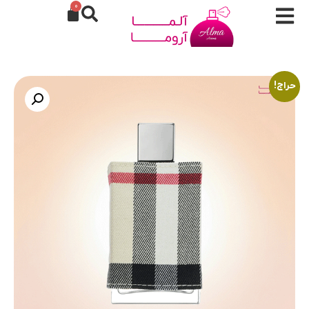
0
حراج!