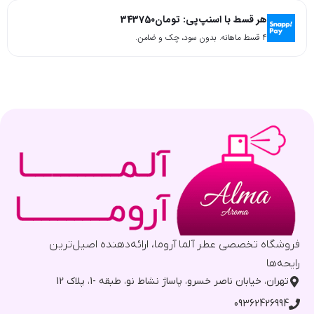
هر قسط با اسنپ‌پی:
تومان
343750
۴ قسط ماهانه. بدون سود، چک و ضامن.
فروشگاه تخصصی عطر آلما آروما، ارائه‌دهنده اصیل‌ترین
رایحه‌ها
تهران، خیابان ناصر خسرو، پاساژ نشاط نو، طبقه -1، پلاک 12
09362426994