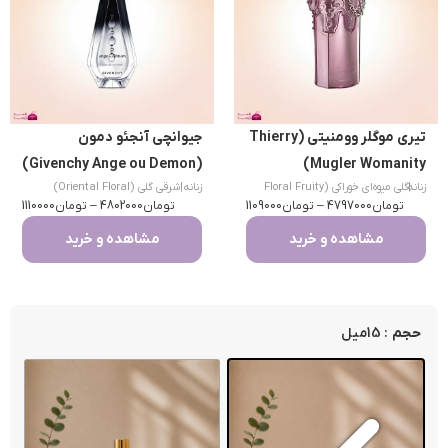
تیری موگلر وومنیتی (Thierry
جیوانچی آنجئو دمون
(Givenchy Ange ou Demon)
Mugler Womanity)
|
زنانه
گلی میوه‌ای خوراکی (Floral Fruity
زنانه
|
شرقی گلی (Oriental Floral)
تومان
Gourmand)
4797000
–
تومان
1109000
تومان
4802000
–
تومان
1110000
مشاهده و خرید
مشاهده و خرید
: 15میل
حجم