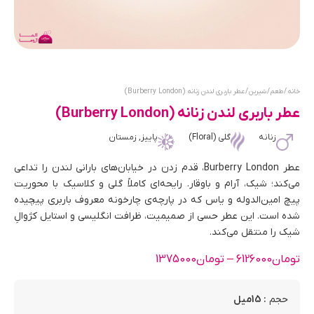
خانه
/
طعم
/
شیرین
/ عطر باربری لندن زنانه (Burberry London)
عطر باربری لندن زنانه (Burberry London)
زنانه
گلی (Floral)
پاییز, زمستان
عطر Burberry London، قدم زدن در خیابان‌های بارانی لندن را تداعی
می‌کند؛ شیک، آرام و باوقار. رایحه‌ای کاملاً گلی و کلاسیک با محوریت
پیچ امین‌الدوله و یاس که در پارچه‌ی چارخونه معروف باربری پیچیده
شده است. این عطر حسی از صمیمیت، ظرافت انگلیسی و استایل کژوالِ
شیک را منتقل می‌کند.
تومان
6126000
–
تومان
1375000
: 15میل
حجم