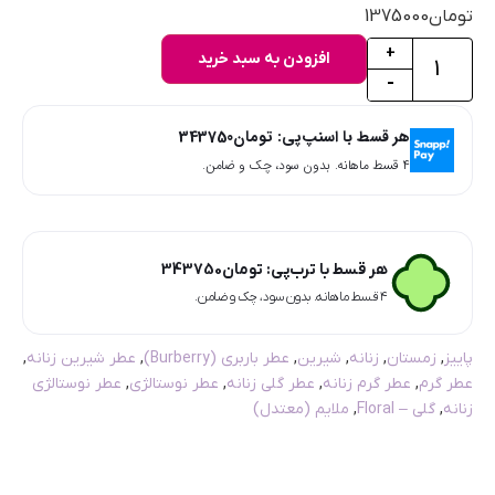
تومان
1375000
+
افزودن به سبد خرید
-
هر قسط با اسنپ‌پی:
تومان
343750
۴ قسط ماهانه. بدون سود، چک و ضامن.
هر قسط با ترب‌پی:
تومان
343750
۴ قسط ماهانه. بدون سود، چک و ضامن.
پاییز
,
زمستان
,
زنانه
,
شیرین
,
عطر باربری (Burberry)
,
عطر شیرین زنانه
,
عطر گرم
,
عطر گرم زنانه
,
عطر گلی زنانه
,
عطر نوستالژی
,
عطر نوستالژی
زنانه
,
گلی – Floral
,
ملایم (معتدل)