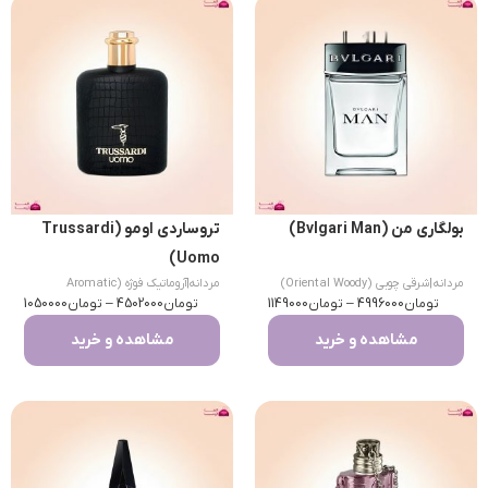
بولگاری من (Bvlgari Man)
تروساردی اومو (Trussardi
Uomo)
مردانه
|
شرقی چوبی (Oriental Woody)
مردانه
|
آروماتیک فوژه (Aromatic
تومان
4996000
–
تومان
1149000
تومان
Fougere)
4502000
–
تومان
1050000
مشاهده و خرید
مشاهده و خرید