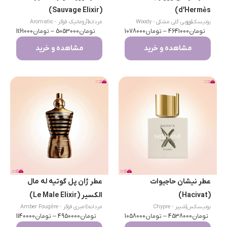
(Sauvage Elixir)
d’Hermès)
|
یونیسکس
چوبی گلی مشکی - Woody
مردانه
|
آروماتیک فوگر - Aromatic
تومان
4641000
–
Floral Musk
تومان
1078000
تومان
Fougère
5053000
–
تومان
1161000
مشاهده و خرید
مشاهده و خرید
عطر نیشان حاجیوات
عطر ژان پل گوتیه له مال
(Hacivat)
الکسیر (Le Male Elixir)
یونیسکس
|
شیپر - Chypre
مردانه
|
امبری فوگر - Amber Fougère
تومان
4538000
–
تومان
1058000
تومان
4950000
–
تومان
1140000