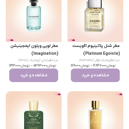
عطر شنل پلاتینیوم اگویست
عطر لویی ویتون ایمجینیشن
(Imagination)
(Platinum Egoiste)
|
مردانه
آروماتیک فوگر (Aromatic
|
مردانه
مرکباتی آروماتیک (Citrus
تومان
Fougère)
4847000
–
تومان
1119000
تومان
Aromatic)
5363000
–
تومان
1223000
مشاهده و خرید
مشاهده و خرید