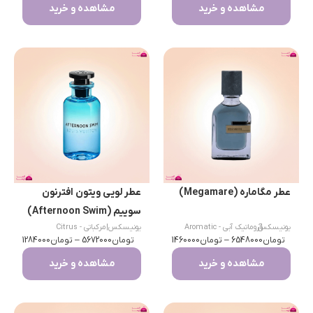
مشاهده و خرید
مشاهده و خرید
عطر مگاماره (Megamare)
عطر لویی ویتون افترنون
سوییم (Afternoon Swim)
|
یونیسکس
آروماتیک آبی - Aromatic
یونیسکس
|
مرکباتی - Citrus
تومان
Aquatic
6548000
–
تومان
1460000
تومان
5672000
–
تومان
1284000
مشاهده و خرید
مشاهده و خرید