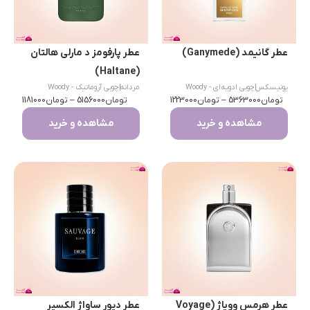
عطر گانیمد (Ganymede)
عطر پارفومز د مارلی هالتان
(Haltane)
یونیسکس
|
چوبی ادویه‌ای - Woody
مردانه
|
چوبی آروماتیک - Woody
تومان
Spicy
5363000
–
تومان
1223000
تومان
Aromatic
5156000
–
تومان
1181000
مشاهده و خرید
مشاهده و خرید
عطر هرمس وویاژ (Voyage
عطر دیور ساواژ الکسیر