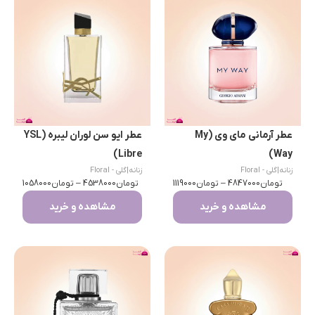
عطر آرمانی مای وی (My
عطر ایو سن لوران لیبره (YSL
Libre)
Way)
زنانه
|
گلی - Floral
زنانه
|
گلی - Floral
تومان
4847000
–
تومان
1119000
تومان
4538000
–
تومان
1058000
مشاهده و خرید
مشاهده و خرید