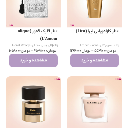
عطر کازاموراتی لیرا (Lira)
عطر لالیک لامور (Lalique
L’Amour)
زنانه
|
امبری گلی - Amber Floral
زنانه
|
گلی چوبی مشکی - Floral Woody
تومان
5569000
–
تومان
1264000
تومان
Musk
4538000
–
تومان
1058000
مشاهده و خرید
مشاهده و خرید