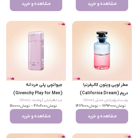
مشاهده و خرید
مشاهده و خرید
عطر لویی ویتون کالیفرنیا
جیوانچی پلی مردانه
دریم (California Dream)
(Givenchy Play for Men)
|
یونیسکس
مرکباتی مشکی (Citrus
|
مردانه
مرکباتی آروماتیک (Citrus
تومان
Musk)
6693000
–
تومان
1489000
تومان
Aromatic)
4802000
–
تومان
1110000
مشاهده و خرید
مشاهده و خرید