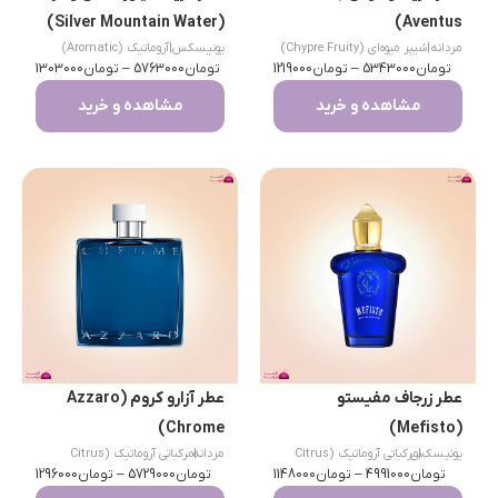
(Silver Mountain Water)
Aventus)
مردانه
|
شیپر میوه‌ای (Chypre Fruity)
یونیسکس
|
آروماتیک (Aromatic)
تومان
5343000
–
تومان
1219000
تومان
5763000
–
تومان
1303000
مشاهده و خرید
مشاهده و خرید
عطر زرجاف مفیستو
عطر آزارو کروم (Azzaro
Chrome)
(Mefisto)
|
یونیسکس
مرکباتی آروماتیک (Citrus
|
مردانه
مرکباتی آروماتیک (Citrus
تومان
Aromatic)
4991000
–
تومان
1148000
تومان
Aromatic)
5729000
–
تومان
1296000