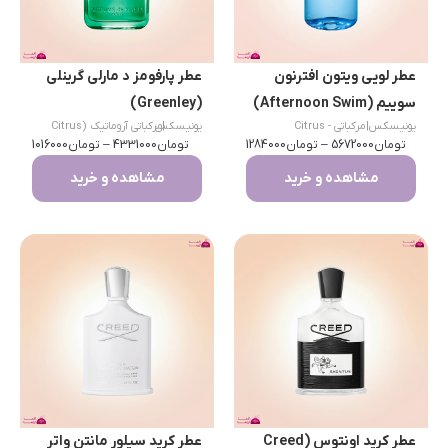
عطر لویی ویتون افترنون
عطر پارفومز د مارلی گرینلی
سوییم (Afternoon Swim)
(Greenley)
یونیسکس
|
مرکباتی - Citrus
|
یونیسکس
مرکباتی آروماتیک (Citrus
تومان
5672000
–
تومان
1284000
تومان
Aromatic)
4331000
–
تومان
1016000
مشاهده و خرید
مشاهده و خرید
عطر کرید اونتوس (Creed
عطر کرید سیلور مانتن واتر