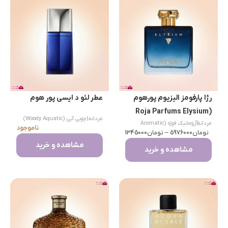
رژا پارفومز الیزیوم پورهوم
عطر لئو د ایسی پور هوم
(Roja Parfums Elysium
مردانه
|
چوبی آبی (Woody Aquatic)
مردانه
|
آروماتیک فوژه (Aromatic
Pour Homme)
ناموجود
تومان
Fougere)
5976000
–
تومان
1345000
مشاهده و خرید
مشاهده و خرید