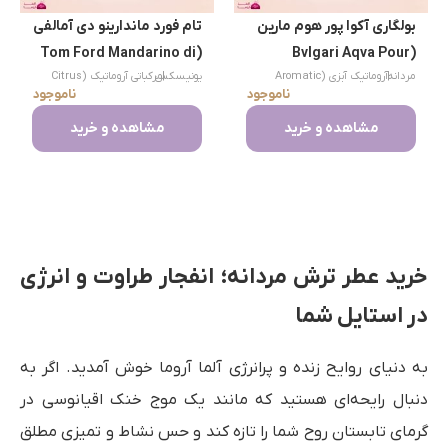
بولگاری آکوا پور هوم مارین
تام فورد ماندارینو دی آمالفی
(Tom Ford Mandarino di
(Bvlgari Aqva Pour
|
مردانه
آروماتیک آبزی (Aromatic
|
یونیسکس
مرکباتی آروماتیک (Citrus
Amalfi)
Homme Marine)
ناموجود
ناموجود
Aromatic)
Aquatic)
مشاهده و خرید
مشاهده و خرید
خرید عطر ترش مردانه؛ انفجار طراوت و انرژی
در استایل شما
به دنیای روایح زنده و پرانرژی آلما آروما خوش آمدید. اگر به
دنبال رایحه‌ای هستید که مانند یک موج خنک اقیانوسی در
گرمای تابستان روح شما را تازه کند و حس نشاط و تمیزی مطلق