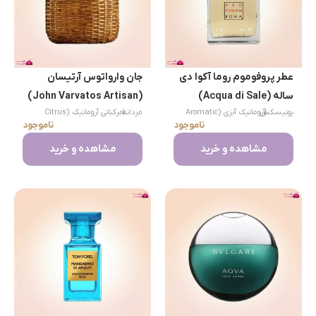
عطر پروفوموم روما آکوا دی
جان وارواتوس آرتیسان
ساله (Acqua di Sale)
(John Varvatos Artisan)
|
یونیسکس
آروماتیک آبزی (Aromatic
|
مردانه
مرکباتی آروماتیک (Citrus
ناموجود
ناموجود
Aromatic)
Aquatic)
مشاهده و خرید
مشاهده و خرید