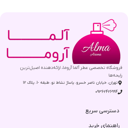
فروشگاه تخصصی عطر آلما آروما، ارائه‌دهنده اصیل‌ترین
رایحه‌ها
تهران، خیابان ناصر خسرو، پاساژ نشاط نو، طبقه -1، پلاک 12
09362426994
دسترسی سریع​
راهنمای خرید​