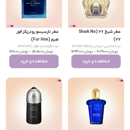
عطر شیخ ۷۷ (Shaik No
عطر نارسیسو رودریگز فور
77)
هیم (For Him)
مردانه
|
امبری ادویه‌ای (Amber Spicy)
|
مردانه
آروماتیک فوگر (Aromatic
تومان
6069000
–
تومان
1364000
تومان
Fougère)
5105000
–
تومان
1171000
مشاهده و خرید
مشاهده و خرید