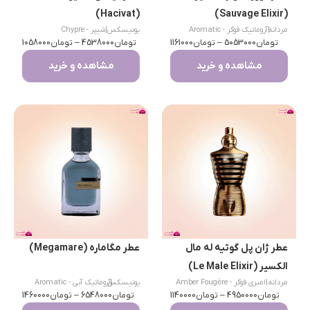
(Hacivat)
(Sauvage Elixir)
مردانه
|
آروماتیک فوگر - Aromatic
یونیسکس
|
شیپر - Chypre
تومان
Fougère
5053000
–
تومان
1161000
تومان
4538000
–
تومان
1058000
مشاهده و خرید
مشاهده و خرید
عطر ژان پل گوتیه له مال
عطر مگاماره (Megamare)
الکسیر (Le Male Elixir)
مردانه
|
امبری فوگر - Amber Fougère
|
یونیسکس
آروماتیک آبی - Aromatic
تومان
4950000
–
تومان
1140000
تومان
Aquatic
6548000
–
تومان
1460000