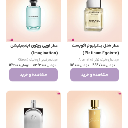
عطر شنل پلاتینیوم اگویست
عطر لویی ویتون ایمجینیشن
(Imagination)
(Platinum Egoiste)
|
مردانه
آروماتیک فوگر (Aromatic
|
مردانه
مرکباتی آروماتیک (Citrus
تومان
Fougère)
4847000
–
تومان
1119000
تومان
Aromatic)
5363000
–
تومان
1223000
مشاهده و خرید
مشاهده و خرید