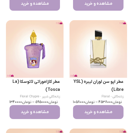
مشاهده و خرید
مشاهده و خرید
عطر ایو سن لوران لیبره (YSL
عطر کازاموراتی لاتوسکا (La
Tosca)
Libre)
زنانه
|
گلی - Floral
زنانه
|
گلی شیپر - Floral Chypre
تومان
4538000
–
تومان
1058000
تومان
5950000
–
تومان
1340000
مشاهده و خرید
مشاهده و خرید