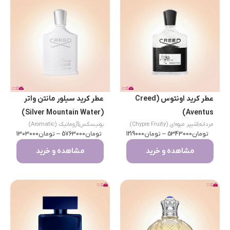
عطر کرید اونتوس (Creed
عطر کرید سیلور مانتن واتر
(Silver Mountain Water)
Aventus)
مردانه
|
شیپر میوه‌ای (Chypre Fruity)
یونیسکس
|
آروماتیک (Aromatic)
تومان
5343000
–
تومان
1219000
تومان
5763000
–
تومان
1303000
مشاهده و خرید
مشاهده و خرید