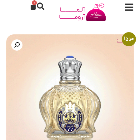
0
حراج!