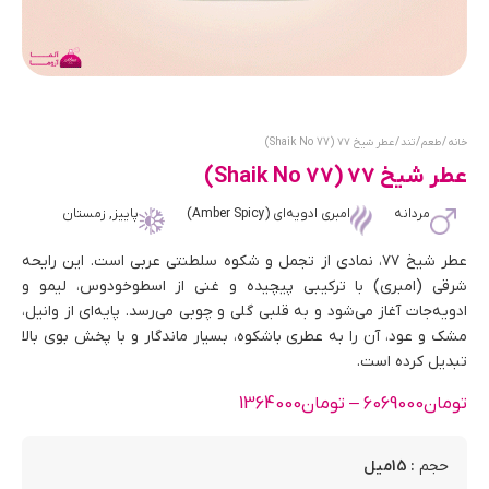
خانه
/
طعم
/
تند
/ عطر شیخ ۷۷ (Shaik No 77)
عطر شیخ ۷۷ (Shaik No 77)
مردانه
امبری ادویه‌ای (Amber Spicy)
پاییز, زمستان
عطر شیخ ۷۷، نمادی از تجمل و شکوه سلطنتی عربی است. این رایحه
شرقی (امبری) با ترکیبی پیچیده و غنی از اسطوخودوس، لیمو و
ادویه‌جات آغاز می‌شود و به قلبی گلی و چوبی می‌رسد. پایه‌ای از وانیل،
مشک و عود، آن را به عطری باشکوه، بسیار ماندگار و با پخش بوی بالا
تبدیل کرده است.
تومان
6069000
–
تومان
1364000
: 15میل
حجم