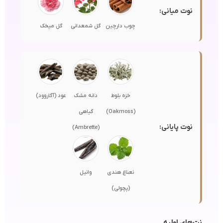
نوت میانی:
چوب دارچین
گل شمعدانی
گل میخک
خزه بلوط
دانه مشک
عود (آگاروود)
(Oakmoss)
گیاهی
نوت پایانی:
(Ambrette)
نعناع هندی
وانیل
(پچولی)
نت‌های اولیه