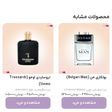
محصولات مشابه
بولگاری من (Bvlgari Man)
تروساردی اومو (Trussardi
Uomo)
مردانه
|
شرقی چوبی (Oriental Woody)
مردانه
|
آروماتیک فوژه (Aromatic
تومان
4996000
–
تومان
1149000
تومان
Fougere)
4502000
–
تومان
1050000
مشاهده و خرید
مشاهده و خرید