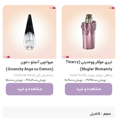
تیری موگلر وومنیتی (Thierry
جیوانچی آنجئو دمون
(Givenchy Ange ou Demon)
Mugler Womanity)
|
زنانه
گلی میوه‌ای خوراکی (Floral Fruity
زنانه
|
شرقی گلی (Oriental Floral)
تومان
Gourmand)
4797000
–
تومان
1109000
تومان
4802000
–
تومان
1110000
مشاهده و خرید
مشاهده و خرید
: 15میل
حجم