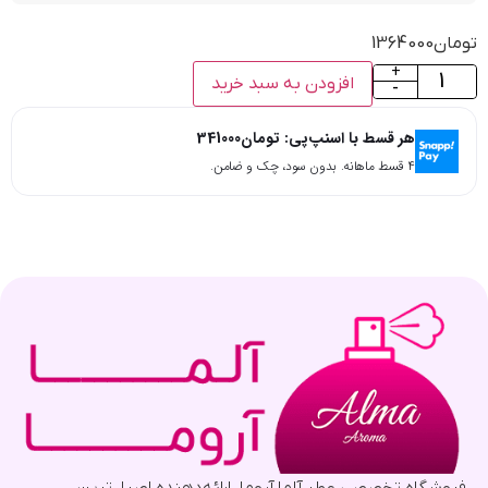
تومان
1364000
+
افزودن به سبد خرید
-
هر قسط با اسنپ‌پی:
تومان
341000
۴ قسط ماهانه. بدون سود، چک و ضامن.