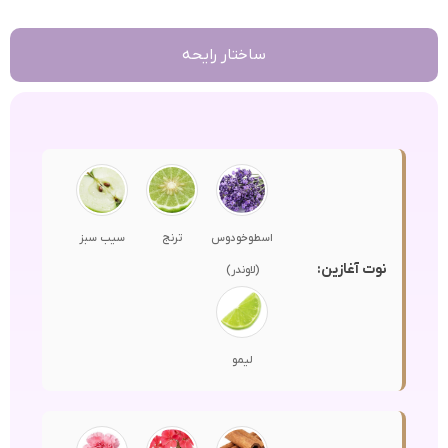
ساختار رایحه
اسطوخودوس
ترنج
سیب سبز
نوت آغازین:
(لاوندر)
لیمو