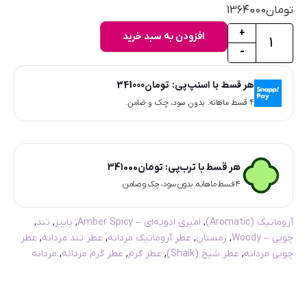
تومان
1364000
+
افزودن به سبد خرید
-
هر قسط با اسنپ‌پی:
تومان
341000
۴ قسط ماهانه. بدون سود، چک و ضامن.
هر قسط با ترب‌پی:
تومان
341000
۴ قسط ماهانه. بدون سود، چک و ضامن.
آروماتیک (Aromatic)
,
امبری ادویه‌ای – Amber Spicy
,
پاییز
,
تند
,
چوبی – Woody
,
زمستان
,
عطر آروماتیک مردانه
,
عطر تند مردانه
,
عطر
چوبی مردانه
,
عطر شیخ (Shaik)
,
عطر گرم
,
عطر گرم مردانه
,
مردانه