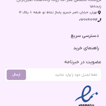
فروشگاه تخصصی عطر آلما آروما، ارائه‌دهنده اصیل‌ترین
رایحه‌ها
تهران، خیابان ناصر خسرو، پاساژ نشاط نو، طبقه -1، پلاک 12
09362426994
دسترسی سریع​
راهنمای خرید​
عضویت در خبرنامه
ارسال