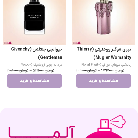
تیری موگلر وومنیتی (Thierry
جیوانچی جنتلمن (Givenchy
Gentleman)
Mugler Womanity)
|
زنانه
گلی میوه‌ای خوراکی (Floral Fruity
مردانه
|
چوبی آروماتیک (Woody
تومان
Gourmand)
4797000
–
تومان
1109000
تومان
Aromatic)
5291000
–
تومان
1208000
مشاهده و خرید
مشاهده و خرید