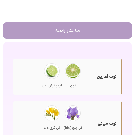
ساختار رایحه
نوت آغازین:
ترنج
لیمو ترش سبز
نوت میانی:
گل زنبق (Iris)
گل فری zia