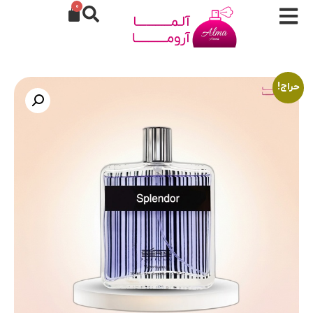
0
حراج!