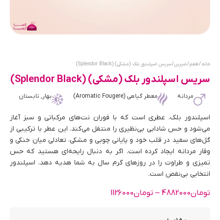
خانه
/
طعم
/
شیرین
/ سریس اسپلندور بلک (مشکی) (Splendor Black)
سریس اسپلندور بلک (مشکی) (Splendor Black)
مردانه
معطر گیاهی (Aromatic Fougere)
بهار, تابستان
اسپلندور بلک، عطری است که با فوران نت‌های مرکباتی و سبز آغاز
می‌شود و حس شادابی بی‌نظیری را منتقل می‌کند. این عطر با ترکیبی از
گل‌های سفید در قلب خود و پایانی چوبی و مشکی، تعادلی میان خنکی و
وقار مردانه ایجاد کرده است. اگر به دنبال رایحه‌ای هستید که حس
تمیزی و طراوت را در روزهای گرم سال به شما هدیه دهد، اسپلندور
انتخابی بی‌نقص است.
تومان
4882000
–
تومان
1126000