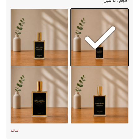
: 15میل
حجم
صاف