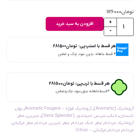
تومان
1126000
+
افزودن به سبد خرید
-
هر قسط با اسنپ‌پی:
تومان
281500
۴ قسط ماهانه. بدون سود، چک و ضامن.
هر قسط با ترب‌پی:
تومان
281500
۴ قسط ماهانه. بدون سود، چک و ضامن.
آروماتیک (Aromatic)
,
آروماتیک فوژه – Aromatic Fougere
,
بهار
,
تابستان
,
خنک
,
سریس اسپلندور (Seris Splendor)
,
شیرین
,
عطر
آروماتیک مردانه
,
عطر خنک مردانه
,
عطر شیرین مردانه
,
عطر مرکباتی
مردانه
,
مردانه
,
مرکباتی – Citrus