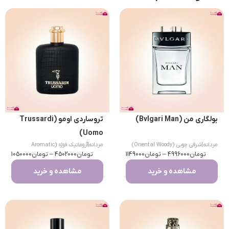
بولگاری من (Bvlgari Man)
تروساردی اومو (Trussardi
Uomo)
مردانه
|
شرقی چوبی (Oriental Woody)
مردانه
|
آروماتیک فوژه (Aromatic
تومان
4996000
–
تومان
1149000
تومان
Fougere)
4502000
–
تومان
1050000
مشاهده و خرید
مشاهده و خرید