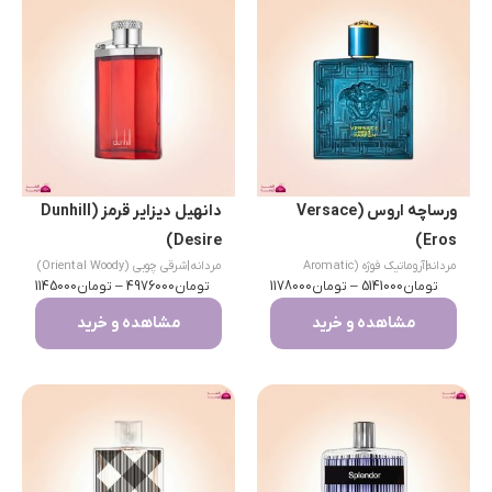
ورساچه اروس (Versace
دانهیل دیزایر قرمز (Dunhill
Desire)
Eros)
مردانه
|
آروماتیک فوژه (Aromatic
مردانه
|
شرقی چوبی (Oriental Woody)
تومان
Fougere)
5141000
–
تومان
1178000
تومان
4976000
–
تومان
1145000
مشاهده و خرید
مشاهده و خرید