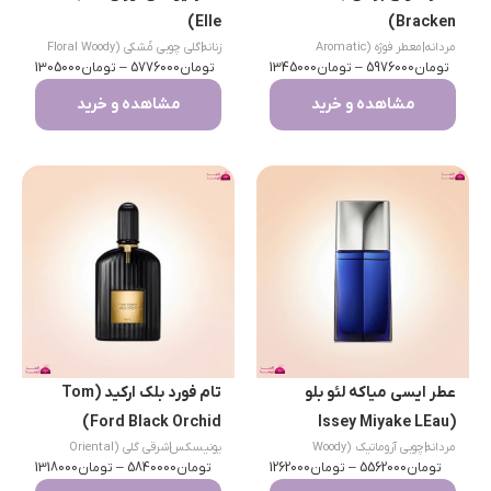
Elle)
Bracken)
مردانه
|
معطر فوژه (Aromatic
زنانه
|
گلی چوبی مُشکی (Floral Woody
تومان
Fougere)
5976000
–
تومان
1345000
تومان
Musk)
5776000
–
تومان
1305000
مشاهده و خرید
مشاهده و خرید
عطر ایسی میاکه لئو بلو
تام فورد بلک ارکید (Tom
Ford Black Orchid)
(Issey Miyake LEau
مردانه
|
چوبی آروماتیک (Woody
یونیسکس
|
شرقی گلی (Oriental
Bleue)
تومان
Aromatic)
5562000
–
تومان
1262000
تومان
Floral)
5840000
–
تومان
1318000