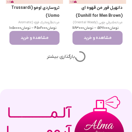
دانهیل فور من قهوه ای
تروساردی اومو (Trussardi
Uomo)
(Dunhill for Men Brown)
مردانه
|
شرقی چوبی (Oriental Woody)
مردانه
|
آروماتیک فوژه (Aromatic
تومان
5167000
–
تومان
1183000
تومان
Fougere)
4502000
–
تومان
1050000
مشاهده و خرید
مشاهده و خرید
جیوانچی جنتلمن (Givenchy
دیزل اونلی بریو – مشتی
(Diesel Only The Brave)
Gentleman)
مردانه
|
چوبی آروماتیک (Woody
مردانه
|
شرقی چوبی (Oriental Woody)