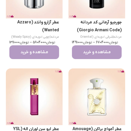
جورجیو آرمانی کد مردانه
عطر آزارو وانتد (Azzaro
Wanted)
(Giorgio Armani Code)
مردانه
|
شرقی ادویه‌ای (Oriental
مردانه
|
چوبی ادویه‌ای (Woody Spicy)
تومان
Spicy)
6704000
–
تومان
1491000
تومان
5804000
–
تومان
1311000
مشاهده و خرید
مشاهده و خرید
عطر آمواج براکن (Amouage
عطر ایو سن لوران اله (YSL