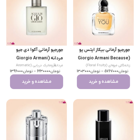
جورجیو آرمانی بیکاز ایتس یو
جورجیو آرمانی آکوا دی جیو
(Giorgio Armani Because
مردانه (Giorgio Armani
زنانه
|
گلی میوه‌ای (Floral Fruity)
|
مردانه
آروماتیک دریایی (Aromatic
Acqua di Gio)
It’s You)
تومان
5767000
–
تومان
1303000
تومان
Aquatic)
6230000
–
تومان
1396000
مشاهده و خرید
مشاهده و خرید