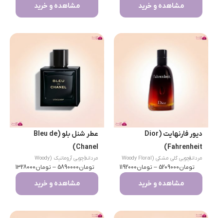
مشاهده و خرید
مشاهده و خرید
دیور فارنهایت (Dior
عطر شنل بلو (Bleu de
Chanel)
Fahrenheit)
|
مردانه
چوبی گلی مشکی (Woody Floral
مردانه
|
چوبی آروماتیک (Woody
تومان
Musk)
5209000
–
تومان
1192000
تومان
Aromatic)
5890000
–
تومان
1328000
مشاهده و خرید
مشاهده و خرید