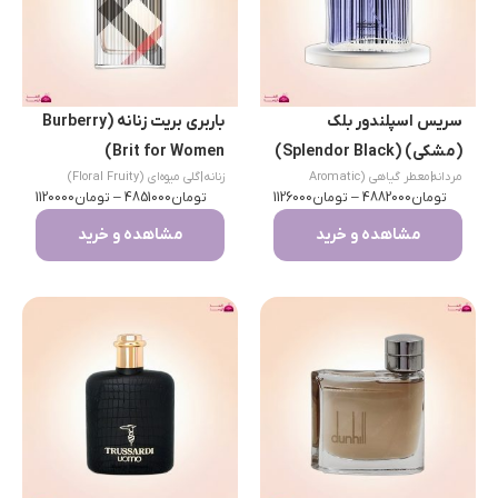
سریس اسپلندور بلک
باربری بریت زنانه (Burberry
(مشکی) (Splendor Black)
Brit for Women)
مردانه
|
معطر گیاهی (Aromatic
زنانه
|
گلی میوه‌ای (Floral Fruity)
تومان
Fougere)
4882000
–
تومان
1126000
تومان
4851000
–
تومان
1120000
مشاهده و خرید
مشاهده و خرید