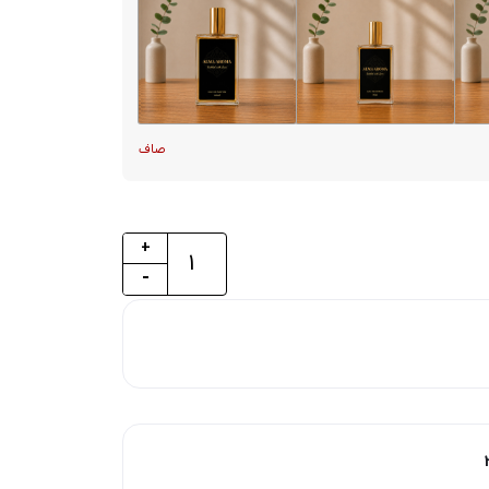
صاف
+
-