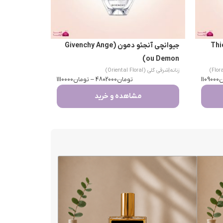
Thierry 
جیوانچی آنجئو دمون (Givenchy Ange
ou Demon)
زنانه
|
شرقی گلی (Oriental Floral)
ن
1109000
تومان
4802000
–
تومان
1110000
مشاهده و خرید