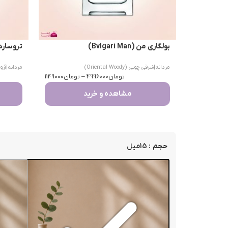
بولگاری من (Bvlgari Man)
تروساردی اومو 
مردانه
|
شرقی چوبی (Oriental Woody)
مردانه
|
آرومات
تومان
4996000
–
تومان
1149000
مشاهده و خرید
: 15میل
حجم