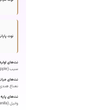
نوت پایانی
نت‌های اولیه
سیب (Apple)، لیمو ترش (Lemon)، ترنج (Bergamot)، شکوفه پرتقال (Neroli)
نت‌های میان
نعناع هندی (Patchouli)، چوب ساج (Teak Wood)، گل ر
نت‌های پایه
وانیل (Vanilla)، مشک (Musk)، پودر لابدانیوم (Labdanum)