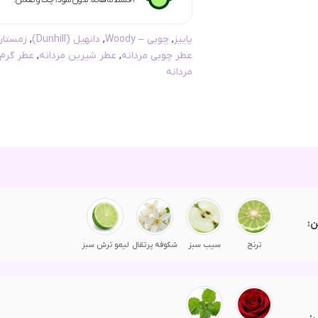
پاییز
,
چوبی – Woody
,
دانهیل (Dunhill)
,
زمستان
عطر چوبی مردانه
,
عطر شیرین مردانه
,
عطر گرم
مردانه
ن:
ترنج
سیب سبز
شکوفه پرتقال
لیمو ترش سبز
: