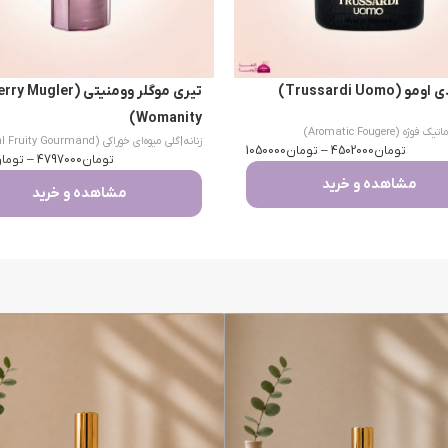
(Trussardi Uomo)
تیری موگلر وومنیتی (Mugler
Womanity)
یک فوژه (Aromatic Fougere)
زنانه
|
گلی میوه‌ای خوراکی (Floral Fruity Gourmand)
تومان
4502000
–
تومان
1050000
تومان
4797000
–
توما
مشاهده و خرید
مشاهده و خرید