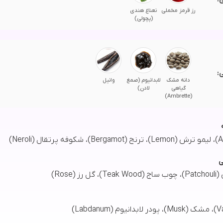
رز قرمز مخملی
نعناع هندی
(پچولی)
:
دانه مشک
لابدانیوم (صمغ
وانیل
گیاهی
لادن)
(Ambrette)
ی
ز (Rose)