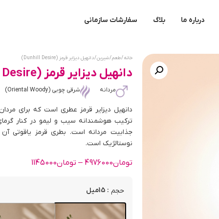
درباره ما
بلاگ
سفارشات سازمانی
خانه
/
طعم
/
شیرین
/ دانهیل دیزایر قرمز (Dunhill Desire)
دانهیل دیزایر قرمز (Dunhill Desire)
مردانه
شرقی چوبی (Oriental Woody)
دانهیل دیزایر قرمز عطری است که برای مردان
ترکیب هوشمندانه سیب و لیمو در کنار گرمای 
جذابیت مردانه است. بطری قرمز یاقوتی آن
نوستالژیک است.
تومان
4976000
–
تومان
1145000
: 15میل
حجم