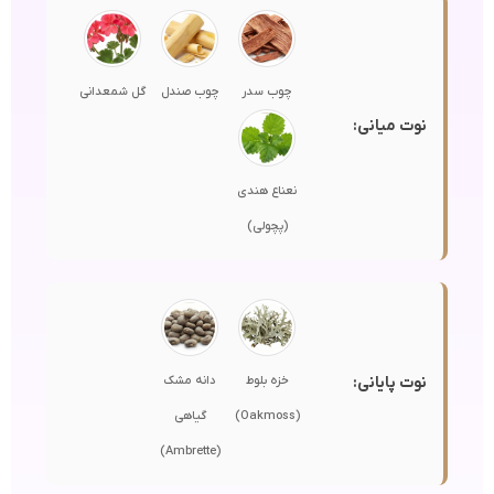
چوب سدر
چوب صندل
گل شمعدانی
نوت میانی:
نعناع هندی
(پچولی)
نوت پایانی:
خزه بلوط
دانه مشک
(Oakmoss)
گیاهی
(Ambrette)