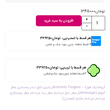
تومان
1345000
+
افزودن به سبد خرید
-
هر قسط با اسنپ‌پی:
تومان
336250
۴ قسط ماهانه. بدون سود، چک و ضامن.
هر قسط با ترب‌پی:
تومان
336250
۴ قسط ماهانه. بدون سود، چک و ضامن.
آروماتیک فوژه – Aromatic Fougere
,
پاییز
,
تلخ
,
تند
,
زمستان
,
عطر
آمواج (Amouage)
,
عطر تلخ مردانه
,
عطر تند مردانه
,
عطر نوستالژی
مردانه
,
مردانه
,
ملایم (معتدل)