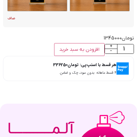
صاف
تومان
1345000
+
افزودن به سبد خرید
-
هر قسط با اسنپ‌پی:
تومان
336250
۴ قسط ماهانه. بدون سود، چک و ضامن.