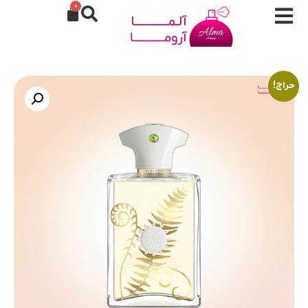
0
حراج!