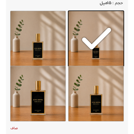
: 15میل
حجم
صاف