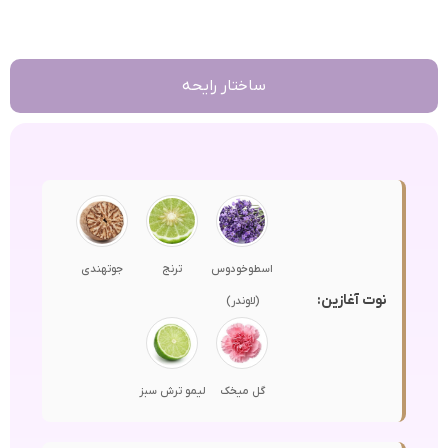
ساختار رایحه
اسطوخودوس
ترنج
جوتهندی
نوت آغازین:
(لاوندر)
گل میخک
لیمو ترش سبز