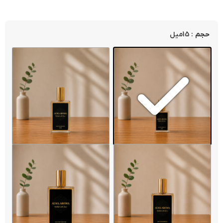
: 15میل
حجم