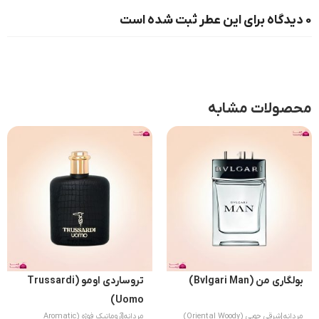
0 دیدگاه برای این عطر ثبت شده است
محصولات مشابه
بولگاری من (Bvlgari Man)
تروساردی اومو (Trussardi
Uomo)
مردانه
|
شرقی چوبی (Oriental Woody)
مردانه
|
آروماتیک فوژه (Aromatic