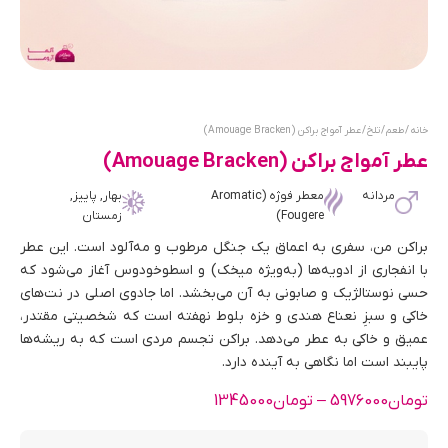
خانه
/
طعم
/
تلخ
/ عطر آمواج براکن (Amouage Bracken)
عطر آمواج براکن (Amouage Bracken)
مردانه
معطر فوژه (Aromatic
بهار, پاییز,
Fougere)
زمستان
براکن من، سفری به اعماق یک جنگل مرطوب و مه‌آلود است. این عطر
با انفجاری از ادویه‌ها (به‌ویژه میخک) و اسطوخودوس آغاز می‌شود که
حسی نوستالژیک و صابونی به آن می‌بخشد. اما جادوی اصلی در نت‌های
خاکی و سبزِ نعناع هندی و خزه بلوط نهفته است که شخصیتی مقتدر،
عمیق و خاکی به عطر می‌دهد. براکن تجسم مردی است که به ریشه‌ها
پایبند است اما نگاهی به آینده دارد.
تومان
5976000
–
تومان
1345000