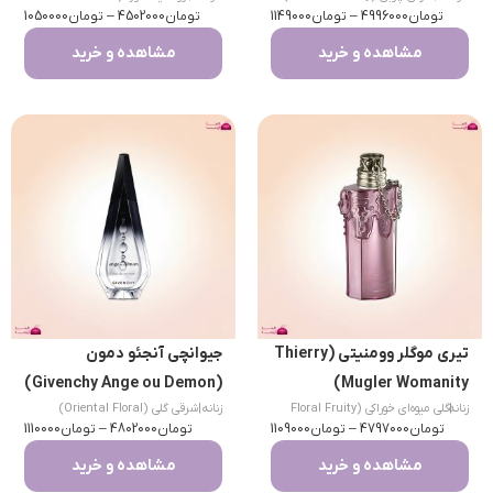
تومان
4996000
–
تومان
1149000
تومان
Fougere)
4502000
–
تومان
1050000
مشاهده و خرید
مشاهده و خرید
تیری موگلر وومنیتی (Thierry
جیوانچی آنجئو دمون
(Givenchy Ange ou Demon)
Mugler Womanity)
|
زنانه
گلی میوه‌ای خوراکی (Floral Fruity
زنانه
|
شرقی گلی (Oriental Floral)
تومان
Gourmand)
4797000
–
تومان
1109000
تومان
4802000
–
تومان
1110000
مشاهده و خرید
مشاهده و خرید