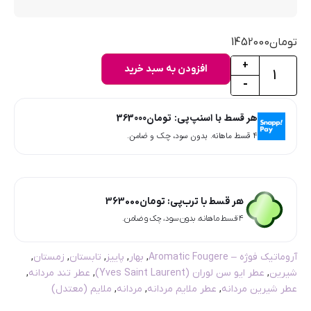
تومان
1452000
+
افزودن به سبد خرید
-
هر قسط با اسنپ‌پی:
تومان
363000
۴ قسط ماهانه. بدون سود، چک و ضامن.
هر قسط با ترب‌پی:
تومان
363000
۴ قسط ماهانه. بدون سود، چک و ضامن.
آروماتیک فوژه – Aromatic Fougere
,
بهار
,
پاییز
,
تابستان
,
زمستان
,
شیرین
,
عطر ایو سن لوران (Yves Saint Laurent)
,
عطر تند مردانه
,
عطر شیرین مردانه
,
عطر ملایم مردانه
,
مردانه
,
ملایم (معتدل)