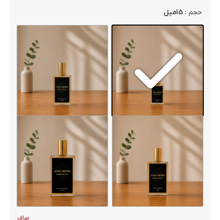
: 15میل
حجم
صاف