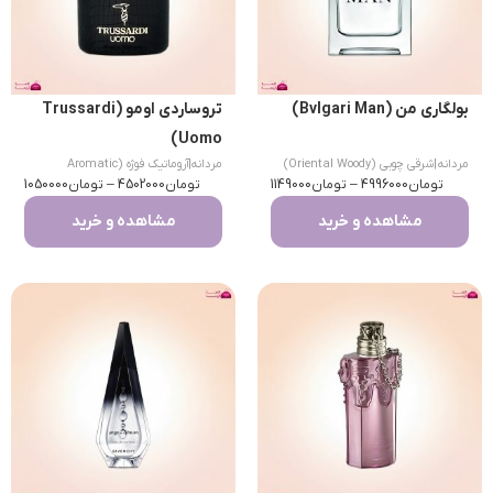
بولگاری من (Bvlgari Man)
تروساردی اومو (Trussardi
Uomo)
مردانه
|
شرقی چوبی (Oriental Woody)
مردانه
|
آروماتیک فوژه (Aromatic
تومان
4996000
–
تومان
1149000
تومان
Fougere)
4502000
–
تومان
1050000
مشاهده و خرید
مشاهده و خرید