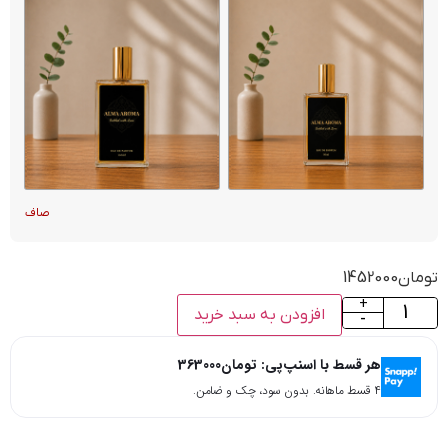
صاف
تومان
1452000
+
افزودن به سبد خرید
-
هر قسط با اسنپ‌پی:
تومان
363000
۴ قسط ماهانه. بدون سود، چک و ضامن.