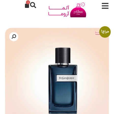
0
حراج!