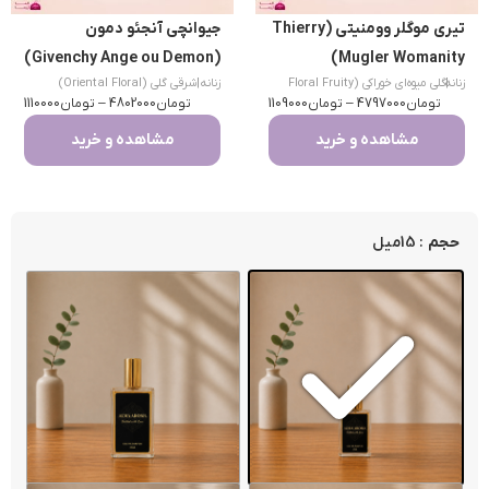
تیری موگلر وومنیتی (Thierry
جیوانچی آنجئو دمون
(Givenchy Ange ou Demon)
Mugler Womanity)
|
زنانه
گلی میوه‌ای خوراکی (Floral Fruity
زنانه
|
شرقی گلی (Oriental Floral)
تومان
Gourmand)
4797000
–
تومان
1109000
تومان
4802000
–
تومان
1110000
مشاهده و خرید
مشاهده و خرید
: 15میل
حجم