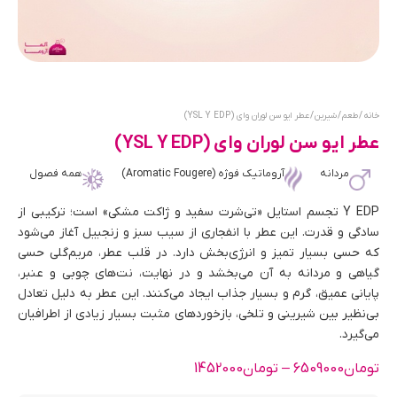
خانه
/
طعم
/
شیرین
/ عطر ایو سن لوران وای (YSL Y EDP)
عطر ایو سن لوران وای (YSL Y EDP)
مردانه
آروماتیک فوژه (Aromatic Fougere)
همه فصول
Y EDP تجسم استایل «تی‌شرت سفید و ژاکت مشکی» است؛ ترکیبی از
سادگی و قدرت. این عطر با انفجاری از سیب سبز و زنجبیل آغاز می‌شود
که حسی بسیار تمیز و انرژی‌بخش دارد. در قلب عطر، مریم‌گلی حسی
گیاهی و مردانه به آن می‌بخشد و در نهایت، نت‌های چوبی و عنبر،
پایانی عمیق، گرم و بسیار جذاب ایجاد می‌کنند. این عطر به دلیل تعادل
بی‌نظیر بین شیرینی و تلخی، بازخوردهای مثبت بسیار زیادی از اطرافیان
می‌گیرد.
تومان
6509000
–
تومان
1452000