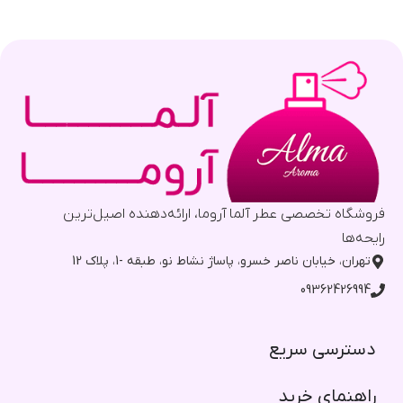
فروشگاه تخصصی عطر آلما آروما، ارائه‌دهنده اصیل‌ترین
رایحه‌ها
تهران، خیابان ناصر خسرو، پاساژ نشاط نو، طبقه -1، پلاک 12
09362426994
دسترسی سریع​
راهنمای خرید​