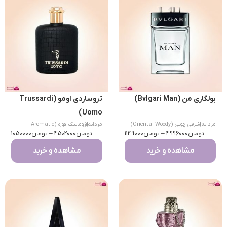
بولگاری من (Bvlgari Man)
تروساردی اومو (Trussardi
Uomo)
مردانه
|
شرقی چوبی (Oriental Woody)
مردانه
|
آروماتیک فوژه (Aromatic
تومان
4996000
–
تومان
1149000
تومان
Fougere)
4502000
–
تومان
1050000
مشاهده و خرید
مشاهده و خرید