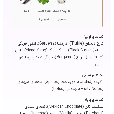
گل پنبه (مشک
نعناع هندی
وانیل
سفید)
(پچولی)
نت‌های اولیه
قارچ دنبلان (Truffle)، گاردنیا (Gardenia)، انگور فرنگی
سیاه (Black Currant)، یلانگ‌یلانگ (Ylang-Ylang)، یاس
(Jasmine)، ترنج (Bergamot)، نارنگی ماندارین، لیمو
ترش
نت‌های میانی
ارکیده (Orchid)، ادویه‌جات (Spices)، نت‌های میوه‌ای
(Fruity Notes)، لوتوس (Lotus)
نت‌های پایه
شکلات تلخ (Mexican Chocolate)، نعنای هندی
(Patchouli)، وانیل (Vanilla)، بخور (Incense)، کهربا