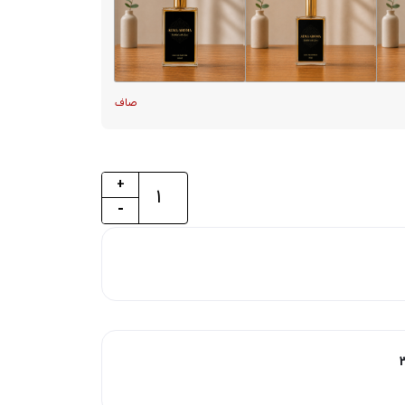
صاف
+
-