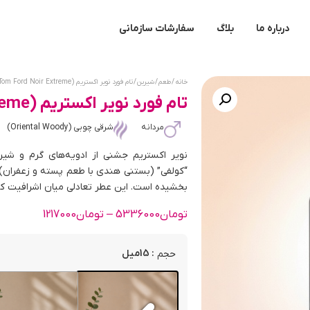
درباره ما
بلاگ
سفارشات سازمانی
خانه
/
طعم
/
شیرین
/ تام فورد نویر اکستریم (Tom Ford Noir Extreme)
تام فورد نویر اکستریم (Tom Ford Noir Extreme)
مردانه
شرقی چوبی (Oriental Woody)
نویر اکستریم جشنی از ادویه‌های گرم و شیر
“کولفی” (بستنی هندی با طعم پسته و زعفران) 
بخشیده است. این عطر تعادلی میان اشرافیت کل
تومان
5336000
–
تومان
1217000
: 15میل
حجم