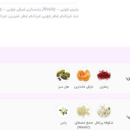
پاییز
,
چوبی – Woody
,
زمستان
,
شرقی چوبی – Amber Woody
تند مردانه
,
عطر چوبی مردانه
,
عطر شیرین مردان
ن:
زعفران
نارنگی ماندارین
هل سبز
:
شکوفه پرتقال
صمغ مصطکی
یاس
(Mastic)