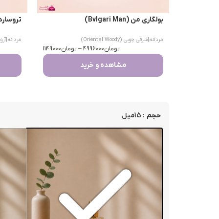
بولگاری من (Bvlgari Man)
تروساردی اومو 
مردانه
|
شرقی چوبی (Oriental Woody)
مردانه
|
آرومات
تومان
4996000
–
تومان
1149000
مشاهده و خرید
: 15میل
حجم