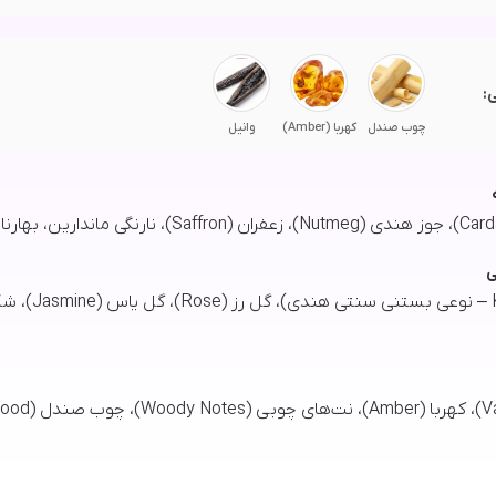
:
چوب صندل
کهربا (Amber)
وانیل
ی