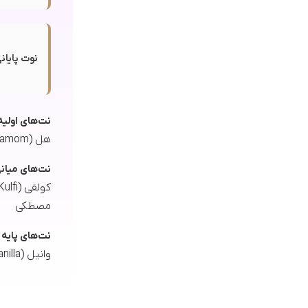
نوت پایانی
نت‌های اولیه
هل (Cardamom)، جوز هندی (Nutmeg)، زعفران (Saffron)، نارنگی ماندارین، بهارنارنج (Neroli)
نت‌های میان
مصطکی
نت‌های پایه
وانیل (Vanilla)، کهربا (Amber)، نت‌های چوبی (Woody Notes)، چوب صندل (Sandalwood)