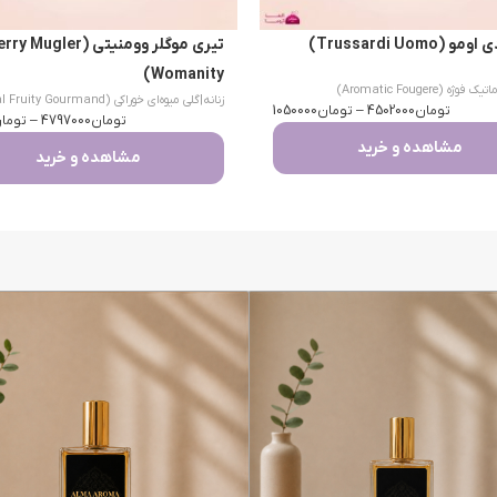
(Trussardi Uomo)
تیری موگلر وومنیتی (Mugler
Womanity)
یک فوژه (Aromatic Fougere)
زنانه
|
گلی میوه‌ای خوراکی (Floral Fruity Gourmand)
تومان
4502000
–
تومان
1050000
تومان
4797000
–
توما
مشاهده و خرید
مشاهده و خرید