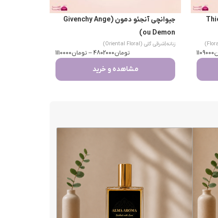
Thierry 
جیوانچی آنجئو دمون (Givenchy Ange
ou Demon)
زنانه
|
شرقی گلی (Oriental Floral)
ن
1109000
تومان
4802000
–
تومان
1110000
مشاهده و خرید