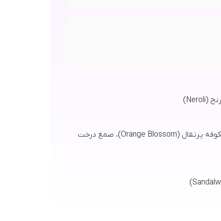
کولفی (Kulfi – نوعی بستنی سنتی هندی)، گل رز (Rose)، گل یاس (Jasmine)، شکوفه پرتقال (Orange Blossom)، صمغ درخت