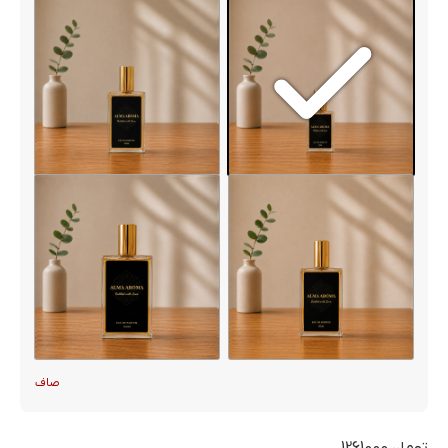
صاف
تومان
1261000