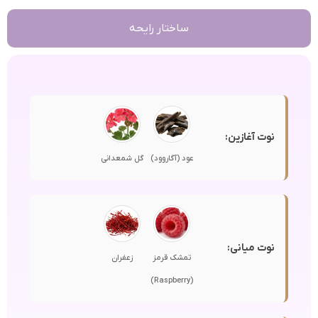
ساختار رایحه
نوت آغازین:
عود (آگاروود)
گل شمعدانی
نوت میانی:
تمشک قرمز
زعفران
(Raspberry)