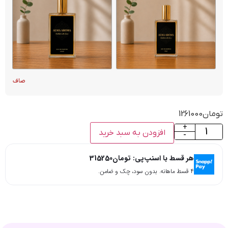
صاف
تومان
1261000
+
افزودن به سبد خرید
-
هر قسط با اسنپ‌پی:
تومان
315250
۴ قسط ماهانه. بدون سود، چک و ضامن.