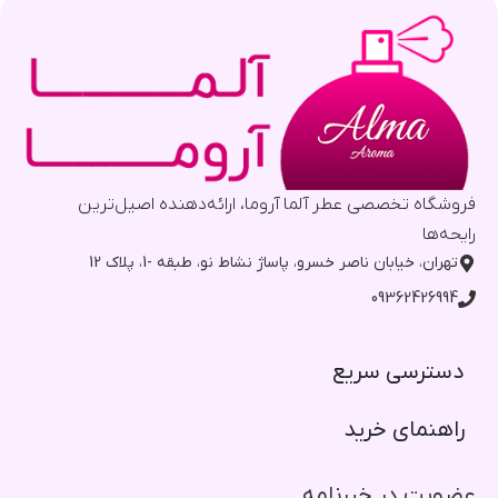
فروشگاه تخصصی عطر آلما آروما، ارائه‌دهنده اصیل‌ترین
رایحه‌ها
تهران، خیابان ناصر خسرو، پاساژ نشاط نو، طبقه -1، پلاک 12
09362426994
دسترسی سریع​
راهنمای خرید​
عضویت در خبرنامه