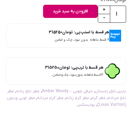
+
افزودن به سبد خرید
-
هر قسط با اسنپ‌پی:
تومان
315250
۴ قسط ماهانه. بدون سود، چک و ضامن.
هر قسط با ترب‌پی:
تومان
315250
۴ قسط ماهانه. بدون سود، چک و ضامن.
پاییز
,
تلخ
,
زمستان
,
شرقی چوبی – Amber Woody
,
عطر تلخ زنانه
,
عطر
تلخ مردانه
,
عطر گرم
,
عطر گرم زنانه
,
عطر گرم مردانه
,
عطر لویی ویتون
(Louis Vuitton)
,
یونیسکس