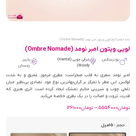
خانه
/
طعم
/
تلخ
/ لویی ویتون امبر نومد (Ombre Nomade)
لویی ویتون امبر نومد (Ombre Nomade)
یونیسکس
شرقی چوبی (Oriental
پاییز,
Woody)
زمستان
امبر نومد سفری به قلب صحراست؛ عطری مرموز، عمیق و به شدت
لوکس. این عطر با تمرکز بر گران‌بها‌ترین نوع عود، تضادی بی‌نظیر میان
تلخی چوب و شیرینی ملایم تمشک ایجاد کرده است. اثری هنری که
قدرت، ثروت و اصالت را در یک بطری خلاصه می‌کند.
تومان
5554000
–
تومان
1261000
: 15میل
حجم