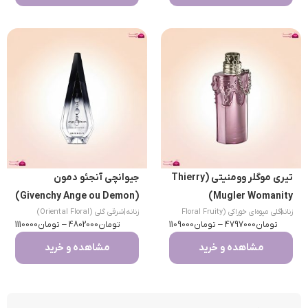
تیری موگلر وومنیتی (Thierry
جیوانچی آنجئو دمون
(Givenchy Ange ou Demon)
Mugler Womanity)
|
زنانه
گلی میوه‌ای خوراکی (Floral Fruity
زنانه
|
شرقی گلی (Oriental Floral)
تومان
Gourmand)
4797000
–
تومان
1109000
تومان
4802000
–
تومان
1110000
مشاهده و خرید
مشاهده و خرید