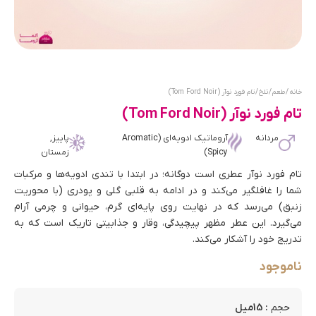
خانه
/
طعم
/
تلخ
/ تام فورد نوآر (Tom Ford Noir)
تام فورد نوآر (Tom Ford Noir)
مردانه
آروماتیک ادویه‌ای (Aromatic
پاییز,
Spicy)
زمستان
تام فورد نوآر عطری است دوگانه؛ در ابتدا با تندی ادویه‌ها و مرکبات
شما را غافلگیر می‌کند و در ادامه به قلبی گلی و پودری (با محوریت
زنبق) می‌رسد که در نهایت روی پایه‌ای گرم، حیوانی و چرمی آرام
می‌گیرد. این عطر مظهر پیچیدگی، وقار و جذابیتی تاریک است که به
تدریج خود را آشکار می‌کند.
ناموجود
: 15میل
حجم