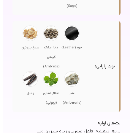
(Sage)
چرم (Leather)
دانه مشک
صمغ بنزوئین
گیاهی
نوت پایانی:
(Ambrette)
عنبر
نعناع هندی
وانیل
(Ambergris)
(پچولی)
نت‌های اولیه
ترنج، بنفشه، فلفل صورتی، زیره سبز، ورونیا