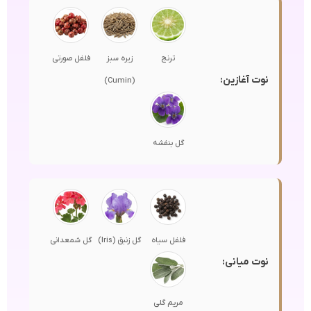
ترنج
زیره سبز
فلفل صورتی
نوت آغازین:
(Cumin)
گل بنفشه
فلفل سیاه
گل زنبق (Iris)
گل شمعدانی
نوت میانی:
مریم گلی