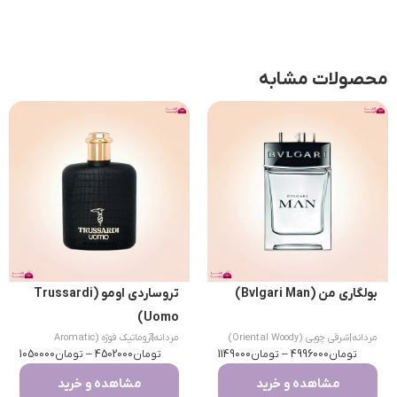
محصولات مشابه
بولگاری من (Bvlgari Man)
تروساردی اومو (Trussardi
Uomo)
مردانه
|
شرقی چوبی (Oriental Woody)
مردانه
|
آروماتیک فوژه (Aromatic
تومان
4996000
–
تومان
1149000
تومان
Fougere)
4502000
–
تومان
1050000
مشاهده و خرید
مشاهده و خرید