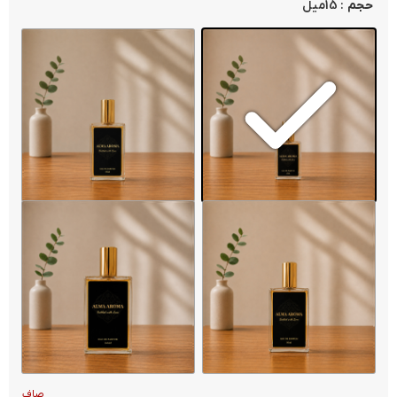
: 15میل
حجم
صاف