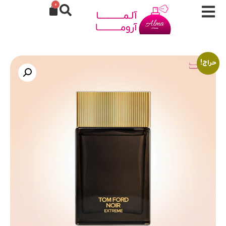
0
حراج!