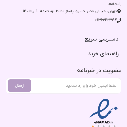
رایحه‌ها
تهران، خیابان ناصر خسرو، پاساژ نشاط نو، طبقه -1، پلاک 12
09362426994
دسترسی سریع​
راهنمای خرید​
عضویت در خبرنامه
ارسال