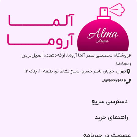
فروشگاه تخصصی عطر آلما آروما، ارائه‌دهنده اصیل‌ترین
رایحه‌ها
تهران، خیابان ناصر خسرو، پاساژ نشاط نو، طبقه -1، پلاک 12
09362426994
دسترسی سریع​
راهنمای خرید​
عضویت در خبرنامه