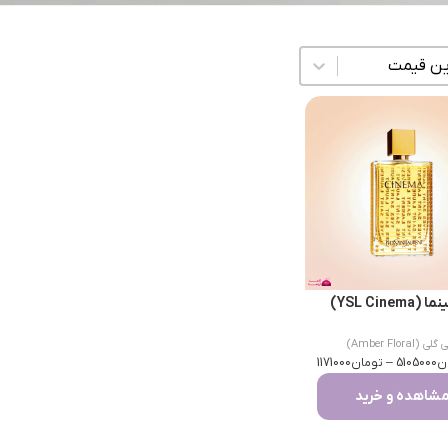
زی محتوا
YSL Cinem)
 (Amber Floral)
ن
5105000
–
تومان
1171000
شاهده و خرید