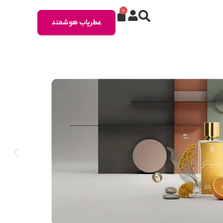
0
عطریاب هوشمند