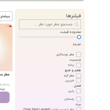
مرتب سا
فیلترها
جستجو در محتوا
محدوده قیمت
68063
عطر نوستالژی
جنسیت
زنانه
طعم و طبع
عطر سینما (a
عطر گرم
شیرین
زنانه
|
شرقی گلی
فصل
توما
پاییز
م
زمستان
برند
عطر ایو سن لوران (Yves Saint Laurent)