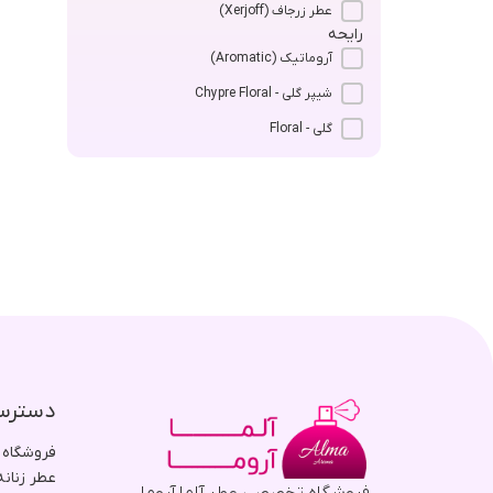
عطر زرجاف (Xerjoff)
رایحه
آروماتیک (Aromatic)
شیپر گلی - Chypre Floral
گلی - Floral
دسترس
فروشگاه
عطر زنانه
فروشگاه تخصصی عطر آلما آروما،