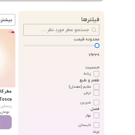
مرتب سا
فیلترها
جستجو در محتوا
محدوده قیمت
79338
جنسیت
زنانه
طعم و طبع
ملایم (معتدل)
ترش
Tosca)
شیرین
زنانه
|
گلی شیپر 
فصل
تومان
0
بهار
م
تابستان
برند