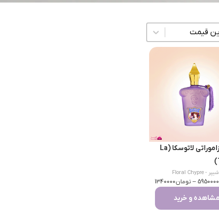
زی محتوا
عطر کازاموراتی لاتوسکا (La
- Floral Chypre
595000
–
تومان
1340000
شاهده و خرید