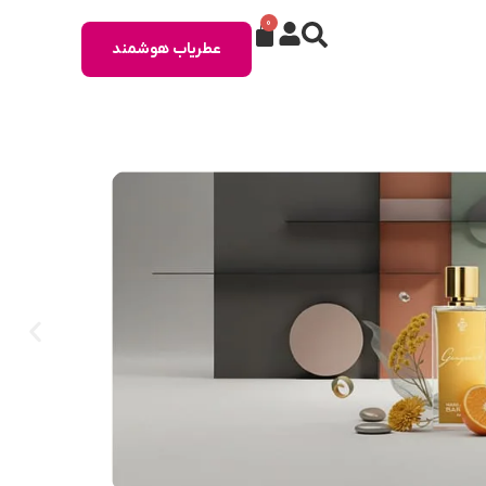
0
عطریاب هوشمند