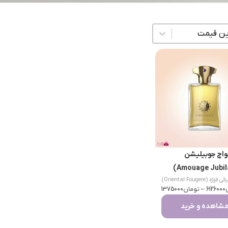
زی محتوا
واج جوبیلیشن
 فوژه (Oriental Fougere)
6126000
–
تومان
1375000
شاهده و خرید