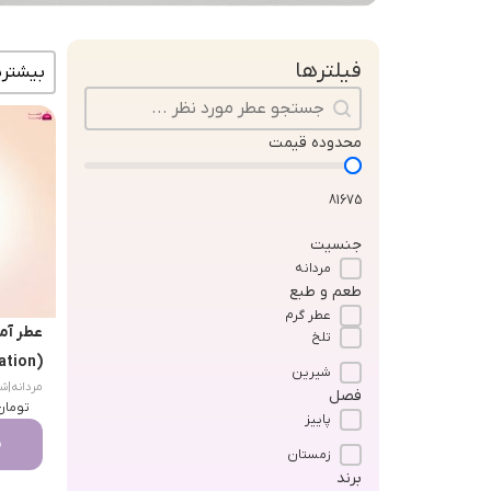
مرتب سا
فیلترها
جستجو در محتوا
محدوده قیمت
81675
جنسیت
مردانه
طعم و طبع
عطر گرم
عطر آم
تلخ
(Amouage Jubilation)
شیرین
مردانه
|
شرقی
فصل
تومان
پاییز
م
زمستان
برند