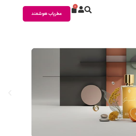
0
عطریاب هوشمند