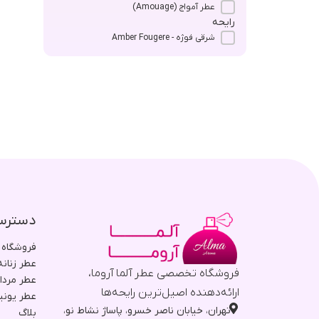
عطر آمواج (Amouage)
رایحه
شرقی فوژه - Amber Fougere
دسترس
فروشگاه
عطر زنانه
فروشگاه تخصصی عطر آلما آروما،
عطر مردا
ارائه‌دهنده اصیل‌ترین رایحه‌ها
عطر یون
تهران، خیابان ناصر خسرو، پاساژ نشاط نو،
بلاگ