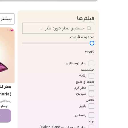
مرتب سا
فیلترها
جستجو در محتوا
محدوده قیمت
63526
عطر نوستالژی
جنسیت
زنانه
طعم و طبع
عطر کلو
عطر گرم
شیرین
(Euphoria)
فصل
زنانه
|
امبری گل
پاییز
تومان
زمستان
م
برند
عطر کلوین کلاین (Calvin Klein)