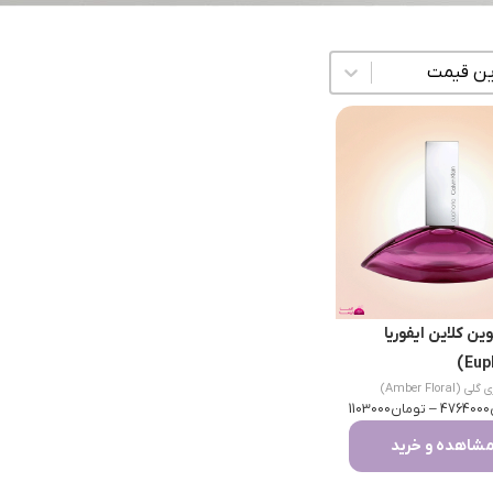
زی محتوا
ین کلاین ایفوریا
ی (Amber Floral)
4764000
–
تومان
1103000
شاهده و خرید