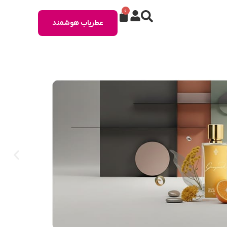
0
عطریاب هوشمند