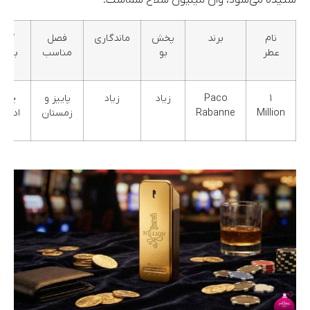
شنیده می‌شود، وان میلیون سلاح شماست.
نام
برند
پخش
ماندگاری
فصل
گرو
عطر
بو
مناسب
بویای
1
Paco
زیاد
زیاد
پاییز و
چوب
Million
Rabanne
زمستان
ادویه‌