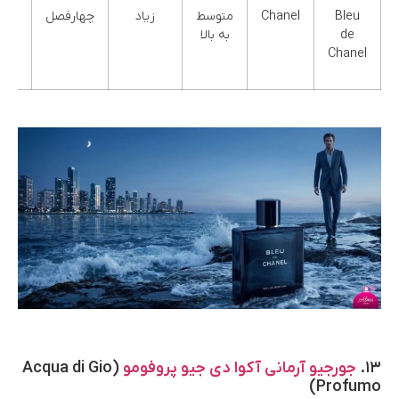
Bleu
Chanel
متوسط
زیاد
چهارفصل
چوب
de
به بالا
معط
Chanel
۱۳.
جورجیو آرمانی آکوا دی جیو پروفومو
(Acqua di Gio
Profumo)