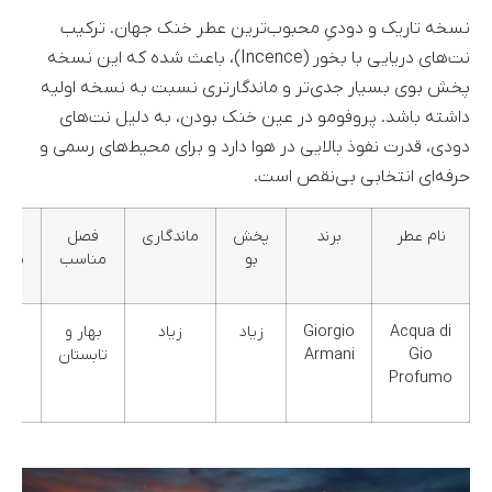
نسخه تاریک و دودیِ محبوب‌ترین عطر خنک جهان. ترکیب
نت‌های دریایی با بخور (Incence)، باعث شده که این نسخه
پخش بوی بسیار جدی‌تر و ماندگارتری نسبت به نسخه اولیه
داشته باشد. پروفومو در عین خنک بودن، به دلیل نت‌های
دودی، قدرت نفوذ بالایی در هوا دارد و برای محیط‌های رسمی و
حرفه‌ای انتخابی بی‌نقص است.
نام عطر
برند
پخش
ماندگاری
فصل
گرو
بو
مناسب
بویا
Acqua di
Giorgio
زیاد
زیاد
بهار و
معط
Gio
Armani
تابستان
آب
Profumo