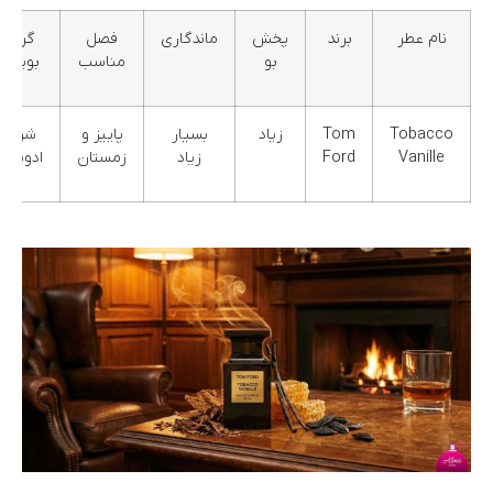
نام عطر
برند
پخش
ماندگاری
فصل
گروه
بو
مناسب
بویایی
Tobacco
Tom
زیاد
بسیار
پاییز و
شرقی
Vanille
Ford
زیاد
زمستان
ادویه‌ا