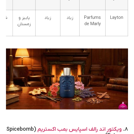
Layton
Parfums
زیاد
زیاد
پاییز و
شرق
de Marly
زمستان
گلی
۸.
ویکتور اند رالف اسپایس بمب اکستریم
(Spicebomb