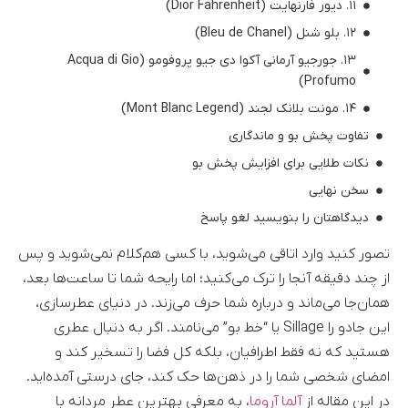
۱۱. دیور فارنهایت (Dior Fahrenheit)
۱۲. بلو شنل (Bleu de Chanel)
۱۳. جورجیو آرمانی آکوا دی جیو پروفومو (Acqua di Gio
Profumo)
۱۴. مونت بلانک لجند (Mont Blanc Legend)
تفاوت پخش بو و ماندگاری
نکات طلایی برای افزایش پخش بو
سخن نهایی
دیدگاهتان را بنویسید لغو پاسخ
تصور کنید وارد اتاقی می‌شوید، با کسی هم‌کلام نمی‌شوید و پس
از چند دقیقه آنجا را ترک می‌کنید؛ اما رایحه شما تا ساعت‌ها بعد،
همان‌جا می‌ماند و درباره شما حرف می‌زند. در دنیای عطرسازی،
این جادو را Sillage یا “خط بو” می‌نامند. اگر به دنبال عطری
هستید که نه فقط اطرافیان، بلکه کل فضا را تسخیر کند و
امضای شخصی شما را در ذهن‌ها حک کند، جای درستی آمده‌اید.
در این مقاله از
آلما آروما
، به معرفی بهترین عطر مردانه با