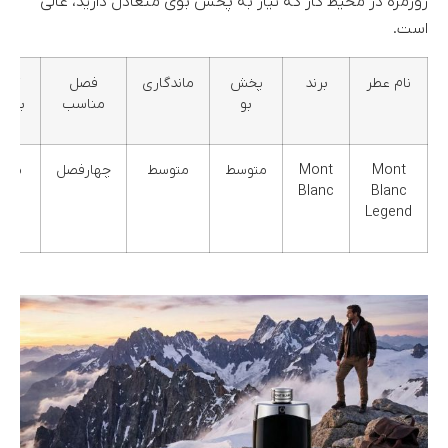
روزمره در محیط کار که نیاز به پخش بوی متعادل دارید، عالی
است.
نام عطر
برند
پخش
ماندگاری
فصل
گرو
بو
مناسب
بویا
Mont
Mont
متوسط
متوسط
چهارفصل
معط
Blanc
Blanc
فوژ
Legend