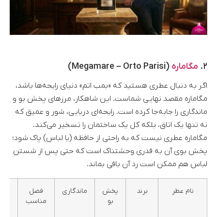
۲.
مگاماره
(Megamare – Orto Parisi)
اگر به دنبال عطری هستید که «بمب اتم» دنیای رایحه‌ها باشد،
مگاماره مقصد نهایی شماست. این شاهکار، مرزهای پخش بو و
ماندگاری را جابه‌جا کرده است. رایحه‌ای دریایی، شور و عمیق که
نه تنها یک اتاق، بلکه کل یک ساختمان را تسخیر می‌کند.
مگاماره عطری نیست که به راحتی از حافظه (یا لباس) پاک شود؛
پخش بوی آن به قدری وحشتناک است که حتی پس از شستن
لباس هم ممکن است رد آن باقی بماند.
نام عطر
برند
پخش
ماندگاری
فصل
گرو
بو
مناسب
بویا