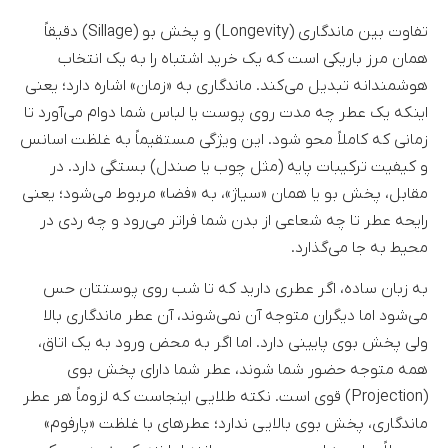
تفاوت بین ماندگاری (Longevity) و پخش بو (Sillage) دقیقاً
همان مرز باریکی است که یک خرید اشتباه را به یک انتخاب
هوشمندانه تبدیل می‌کند. ماندگاری به «زمان» اشاره دارد؛ یعنی
اینکه یک عطر چه مدت روی پوست یا لباس شما دوام می‌آورد تا
زمانی که کاملاً محو شود. این ویژگی مستقیماً به غلظت اسانس
و کیفیت ترکیبات پایه (مثل چوب یا صندل) بستگی دارد. در
مقابل، پخش بو یا همان «سیاژ»، به «فضا» مربوط می‌شود؛ یعنی
رایحه عطر تا چه شعاعی از بدن شما فراتر می‌رود و چه ردی در
محیط به جا می‌گذارد.
به زبان ساده، اگر عطری دارید که تا شب روی پوستتان حس
می‌شود اما دیگران متوجه آن نمی‌شوند، آن عطر ماندگاری بالا
ولی پخش بوی پایینی دارد. اما اگر به محض ورود به یک اتاق،
همه متوجه حضور شما شوند، عطر شما دارای پخش بوی
(Projection) قوی است. نکته طلایی اینجاست که لزوماً هر عطر
ماندگاری، پخش بوی بالایی ندارد؛ عطرهای با غلظت «پارفوم»