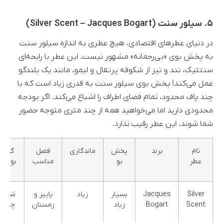
۵. سیلور سنت (Silver Scent – Jacques Bogart)
در دنیای عطرهای اقتصادی، هیچ عطری به اندازه سیلور سنت
به پخش بوی «بی‌رحمانه» مشهور نیست. این عطر با رایحه‌ای
سنتتیک، تند و تیز از شکوفه پرتقال و لیمو، مانند یک بلندگو
عمل می‌کند! پخش بوی سیلور سنت به قدری زیاد است که با
چند پاف محدود، تمام فضای اطراف را اشباع می‌کند. اگر بودجه
محدودی دارید اما می‌خواهید همه از چند متری متوجه حضور
شما شوند، این عطر رقیب ندارد.
نام
برند
پخش
ماندگاری
فصل
گروه
عطر
بو
مناسب
بویایی
Silver
Jacques
بسیار
زیاد
پاییز و
شرقی
Scent
Bogart
زیاد
زمستان
چوبی