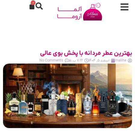
0
بهترین عطر مردانه با پخش بوی عالی
malihe
اسفند 5, 1404
7:22 ب.ظ
No Comments