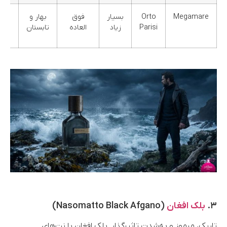
Megamare
Orto
بسیار
فوق
بهار و
معط
Parisi
زیاد
العاده
تابستان
دریا
۳.
بلک افغان
(Nasomatto Black Afgano)
تاریک، مرموز و به‌شدت تاثیرگذار. بلک افغان با نت‌های