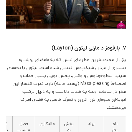
۷. پارفومز د مارلی لیتون (Layton)
یکی از محبوب‌ترین عطرهای نیش که به «امضای بویایی»
بسیاری از مردان شیک‌پوش تبدیل شده است. لیتون با نت‌های
سیب، اسطوخودوس و وانیل، پخش بویی بسیار جذاب و
اصطلاحاً Mass-pleasing (پسند عامه) دارد. قدرت انتشار این
عطر در ساعات اولیه به شدت بالاست و به دلیل ترکیب
ادویه‌ای-میوه‌ای‌اش، انرژی و تحرک خاصی به فضای اطراف
می‌بخشد.
نام
برند
پخش
ماندگاری
فصل
گروه
عطر
بو
مناسب
بویای