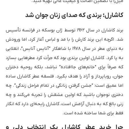
میل) با تضمین اصالت و کیفیت عالی تهیه کنید.
کاشارل؛ برندی که صدای زنان جوان شد
برند کاشارل در سال ۱۹۶۲ توسط ژان بوسکه در فرانسه تأسیس
شد. اگرچه این برند کارش را با مد و لباس آغاز کرد، اما ورودش
به دنیای عطر در سال ۱۹۷۸ با شاهکار “آنایس آنایس”، انقلابی
به پا کرد. کاشارل اولین برندی بود که جرأت کرد عطرهایی بسازد
که صرفاً برای “خانم‌های جاافتاده” نباشد، بلکه روحیه دختران
جوان، رویاپرداز و آزاد را هدف بگیرد. فلسفه عطر کاشارل ساده
اما عمیق است: “جشن گرفتنِ زنانگی در تمام مراحل زندگی”. چه
دختری نوجوان باشید که اولین عشقش را تجربه می‌کند و چه
زنی بالغ که به دنبال آرامش است، کاشارل رایحه‌ای دارد که انگار
فقط برای شما ساخته شده است.
چرا خرید عطر کاشارل یک انتخاب دلی و