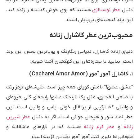
قدرت نوستالژی: برای ما ایرانی‌ها، کاشارل یعنی خاطره. اگر به
دنبال
عطر نوستالژی
هستید که بوی خوش گذشته را زنده کند،
این برند گنجینه‌ای بی‌پایان است.
محبوب‌ترین عطر کاشارل زنانه
دنیای زنانه کاشارل، دنیایی رنگارنگ و پویاترین بخش این برند
است. بیایید با ستاره‌های این کهکشان آشنا شویم:
۱. کاشارل آمور آمور (Cacharel Amor Amor)
“عشق، عشق!” نامش گویای همه چیز است. شیشه‌ای قرمز رنگ
با ضامن انفجاری، مثل یک نارنجک عشق! رایحه‌ای گلی، میوه‌ای
و وانیلی که ترکیبی از پرتقال خونی، یاس و وانیل است. این
عطر نماد شور و هیجان جوانی است. اگر به دنبال
عطر شیرین
زنانه
و
عطر گرم زنانه
هستید که در قرارهای عاشقانه و
مهمانی‌ها دلبری کند، آمور آمور بهترین گزینه است.