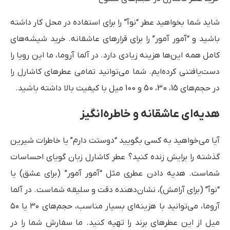
شاید شما بخواهید عطر “نوآ” را برای استفاده در محل کار داشته
باشید و “آمور آمور” را برای قرارهای عاشقانه. خرید شیشه‌های
کامل همه این‌ها هزینه زیادی دارد. در آلما آروما، ما این رویا را
دست‌یافتنی کرده‌ایم. شما می‌توانید تمامی عطرهای کاشارل را
در حجم‌های 15، 30، 50 و 100 میل با کیفیت بالا داشته باشید.
هدیه‌ای عاشقانه و خاطره‌انگیز
آیا می‌خواهید به کسی بگویید “دوستت دارم” یا خاطرات شیرین
گذشته را برایش زنده کنید؟ عطر کاشارل زبان گویای احساسات
شماست. هدیه دادن عطری مثل “آمور آمور” (برای عشق) یا
“نوآ” (برای آرامش)، نشان‌دهنده دقت و سلیقه شماست. در آلما
آروما، می‌توانید با هزینه‌ای بسیار مناسب، حجم‌های ۳۰ یا ۵۰
میل از این عطرهای برند را تهیه کنید. ما سفارش شما را در