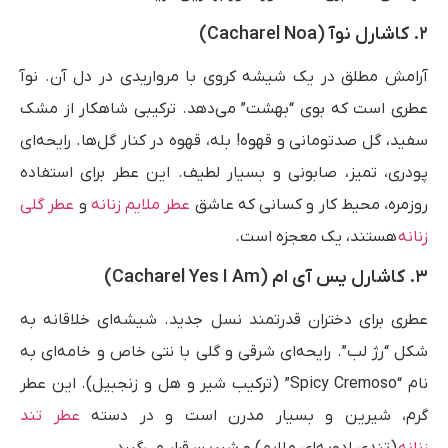
۲. کاشارل نوآ (Cacharel Noa)
آرامش مطلق در یک شیشه کروی با مرواریدی در دل آن. نوآ
عطری است که بوی “بهشت” می‌دهد. ترکیبی شاهکار از مشک
سفید، گل صدتومانی و قهوه! بله، قهوه در کنار گل‌ها. رایحه‌ای
پودری، تمیز، صابونی و بسیار لطیف. این عطر برای استفاده
روزمره، محیط کار و کسانی که عاشق
عطر ملایم زنانه
و
عطر گلی
زنانه
هستند، یک معجزه است.
۳. کاشارل یس آی ام (Cacharel Yes I Am)
عطری برای دختران قدرتمند نسل جدید. شیشه‌ای خلاقانه به
شکل “رژ لب”. رایحه‌ای شرقی و گلی با نتی خاص و خامه‌ای به
نام “Spicy Cremoso” (ترکیب شیر و هل و زنجبیل). این عطر
گرم، شیرین و بسیار مدرن است و در دسته
عطر تند
زنانه
(تندی ادویه‌ای ملایم) و شیرین قرار می‌گیرد.