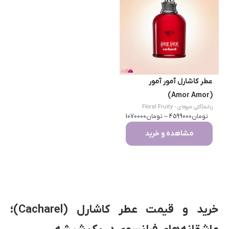
عطر کاشارل آمور آمور
(Amor Amor)
زنانه
|
گلی میوه‌ای - Floral Fruity
تومان
4599000
–
تومان
1070000
مشاهده و خرید
خرید و قیمت عطر کاشارل (Cacharel)؛