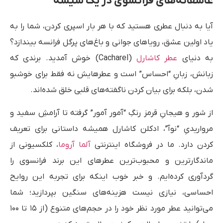
عاشقانه‌های فرانسوی در یک شیشه
آیا به دنبال عطری هستید که با هر بار اسپری کردن، شما را به
یاد اولین عشق، رویاهای جوانی و باغ‌های پر‌گل فرانسه بیندازد؟
به دنیای
عطر کاشارل
(Cacharel) خوش آمدید. برندی که
زبانش، زبانِ “احساس” است و عطرهایش نه فقط برای خوشبو
شدن، بلکه برای بیان کردن ناگفته‌های قلبی خلق شده‌اند.
از شور و هیجانِ قرمز رنگِ “آمور آمور” گرفته تا آرامشِ سفید و
مرواریدیِ “نوآ”، ادکلن کاشارل همیشه داستانی برای تعریف
کردن دارد. ما در فروشگاه اینترنتی
آلما آروما
، کلکسیونی از
ماندگارترین و محبوب‌ترین عطرهای این برند فرانسوی را
گردآوری کرده‌ایم. و خبر خوب اینکه برای تجربه این روایح
احساسی، نیازی نیست هزینه‌های سنگین بپردازید؛ شما
می‌توانید عطر مورد نظر خود را در حجم‌های متنوع (از ۱۵ تا ۱۰۰