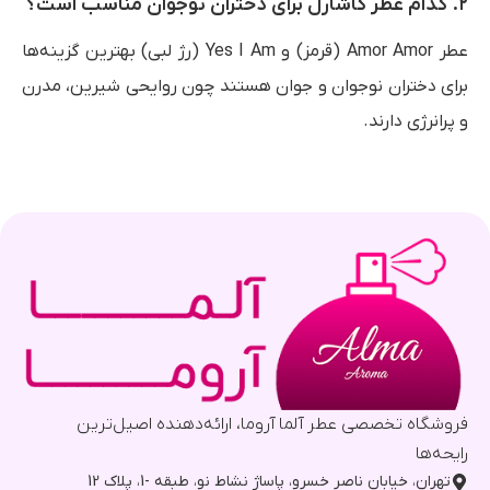
۲. کدام عطر کاشارل برای دختران نوجوان مناسب است؟
عطر Amor Amor (قرمز) و Yes I Am (رژ لبی) بهترین گزینه‌ها
برای دختران نوجوان و جوان هستند چون روایحی شیرین، مدرن
و پرانرژی دارند.
فروشگاه تخصصی عطر آلما آروما، ارائه‌دهنده اصیل‌ترین
رایحه‌ها
تهران، خیابان ناصر خسرو، پاساژ نشاط نو، طبقه -1، پلاک 12