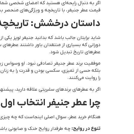
اگر به دنبال رایحه‌ای هستید که امضای شخصی شما 
قیمت عطر جنیفر، با تاریخچه و ویژگی‌های منحصر به
داستان درخشش: تاریخچه ب
عطرهای تاریخ تبدیل شود.
موفقیت برند عطر جنیفر تصادفی نبود. او وسواس زی
را روایت می‌کنند.
اگر به عطرهای برندهای سلبریتی علاقه دارید، پیشن
چرا عطر جنیفر انتخاب او
هنگام خرید عطر، سوال اصلی اینجاست که چه چیزی ادک
تنوع در روایح
:
چه طرفدار روایح خنک و صابونی باشید (مثل Glow) و چه عاشق روایح گلی و چای ارل گری (مثل Still)، در میان محصولات جنیفر 