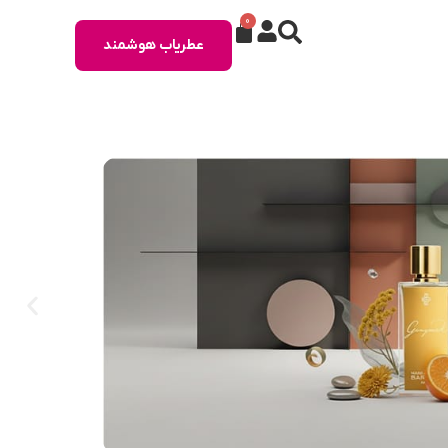
0
عطریاب هوشمند