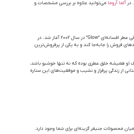
 در
آلما آروما
می‌توانید علاوه بر بررسی مشخصات و
شاید برایتان جالب باشد که بدانید جنیفر لوپز یکی از پیشگامان موفقیت عطرهای سلبریتی در جهان است. همه چیز با معرفی عطر افسانه‌ای “Glow” در سال 2002 آغاز شد. در
داشتند عطرهای ستاره‌ها ماندگار نخواهند بود، عطر جنیفر زنانه مدل Glow توانست رکوردهای فروش را جابه‌جا کند و به یکی از پرفروش‌ترین
ف او همیشه خلق عطری بوده که نه تنها خوشبو باشد،
ت را به زنان منتقل کند. از سری “Glow” گرفته تا سری “Live” و “Still”، هر کدام داستانی از زندگی پرفراز و نشیب و موفقیت‌های این ستاره