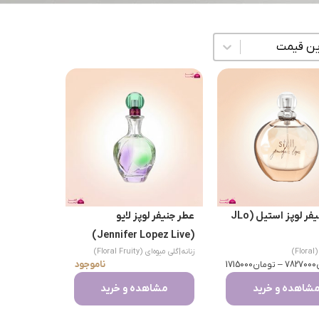
زی محتوا
عطر جنیفر لوپز استیل (JLo
عطر جنیفر لوپز لایو
(Jennifer Lopez Live)
Fl)
زنانه
|
گلی میوه‌ای (Floral Fruity)
ناموجود
7827000
–
تومان
1715000
شاهده و خرید
مشاهده و خرید