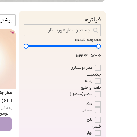
مرتب سا
فیلترها
جستجو در محتوا
محدوده قیمت
57366 - 104363
عطر نوستالژی
جنسیت
زنانه
طعم و طبع
ملایم (معتدل)
Still)
خنک
زنانه
|
گلی (oral
شیرین
تومان
تلخ
م
فصل
بهار