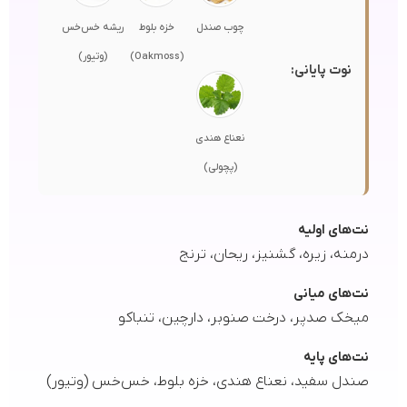
چوب صندل
خزه بلوط
ریشه خس‌خس
(Oakmoss)
(وتیور)
نوت پایانی:
نعناع هندی
(پچولی)
نت‌های اولیه
درمنه، زیره، گشنیز، ریحان، ترنج
نت‌های میانی
میخک صدپر، درخت صنوبر، دارچین، تنباکو
نت‌های پایه
صندل سفید، نعناع هندی، خزه بلوط، خس‌خس (وتیور)