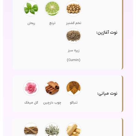
تخم گشنیز
ترنج
ریحان
نوت آغازین:
زیره سبز
(Cumin)
نوت میانی:
تنباکو
چوب دارچین
گل میخک