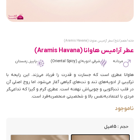
خانه
/
طعم
/
تلخ
/ عطر آرامیس هاوانا (Aramis Havana)
عطر آرامیس هاوانا (Aramis Havana)
مردانه
شرقی ادویه‌ای (Oriental Spicy)
پاییز, زمستان
هاوانا عطری است که جسارت و قدرت را فریاد می‌زند. این رایحه با
ترکیبی از ادویه‌های تند و نت‌های گیاهی آغاز می‌شود، اما روح اصلی آن
در قلب تنباکویی و چوبی‌اش نهفته است. عطری گرم و گیرا که تداعی‌گر
مردی با اعتمادبه‌نفس بالا و شخصیتی منحصربه‌فرد است.
ناموجود
: 15میل
حجم