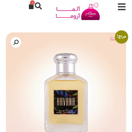
0
حراج!