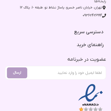
رایحه‌ها
تهران، خیابان ناصر خسرو، پاساژ نشاط نو، طبقه -1، پلاک 12
09362426994
دسترسی سریع​
راهنمای خرید​
عضویت در خبرنامه
ارسال