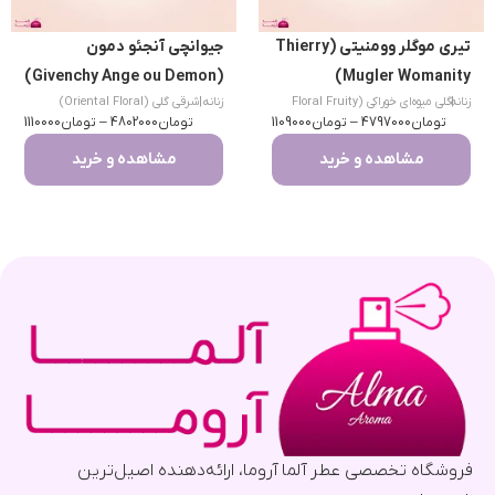
تیری موگلر وومنیتی (Thierry
جیوانچی آنجئو دمون
(Givenchy Ange ou Demon)
Mugler Womanity)
|
زنانه
گلی میوه‌ای خوراکی (Floral Fruity
زنانه
|
شرقی گلی (Oriental Floral)
تومان
Gourmand)
4797000
–
تومان
1109000
تومان
4802000
–
تومان
1110000
مشاهده و خرید
مشاهده و خرید
فروشگاه تخصصی عطر آلما آروما، ارائه‌دهنده اصیل‌ترین