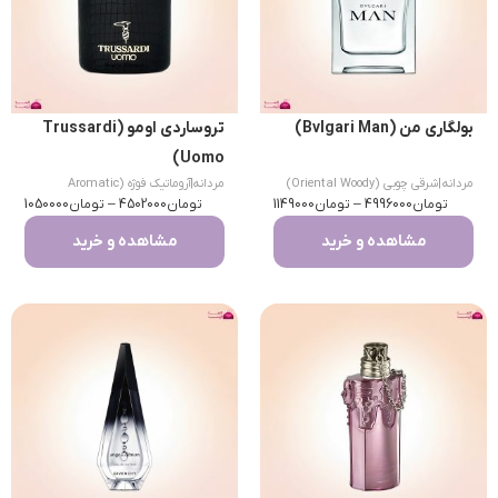
بولگاری من (Bvlgari Man)
تروساردی اومو (Trussardi
Uomo)
مردانه
|
شرقی چوبی (Oriental Woody)
مردانه
|
آروماتیک فوژه (Aromatic
تومان
4996000
–
تومان
1149000
تومان
Fougere)
4502000
–
تومان
1050000
مشاهده و خرید
مشاهده و خرید