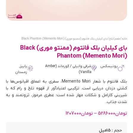
خانه
/
طعم
/
تلخ
/ بای کیلیان بلک فانتوم (ممنتو موری) Black Phantom (Memento Mori)
بای کیلیان بلک فانتوم (ممنتو موری) Black
Phantom (Memento Mori)
یونیسکس
شرقی وانیلی / گورماند (Amber
پاییز,
Vanilla)
زمستان
بلک فانتوم با شعار Memento Mori، سفری به اعماق اقیانوس‌ها با
کشتی دزدان دریایی است. ترکیبی اعتیادآور از قهوه تلخ و رام که با
شیرینی کارامل و شکلات مهار شده است؛ عطری مرموز، ثروتمند و به
شدت جذاب.
تومان
5286000
–
تومان
1207000
: 15میل
حجم