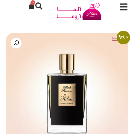
0
حراج!