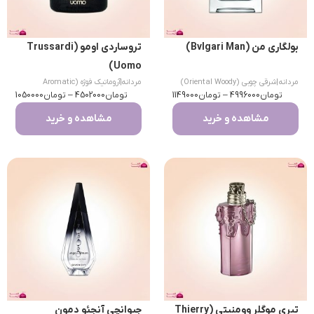
بولگاری من (Bvlgari Man)
تروساردی اومو (Trussardi
Uomo)
مردانه
|
شرقی چوبی (Oriental Woody)
مردانه
|
آروماتیک فوژه (Aromatic
تومان
4996000
–
تومان
1149000
تومان
Fougere)
4502000
–
تومان
1050000
مشاهده و خرید
مشاهده و خرید
تیری موگلر وومنیتی (Thierry
جیوانچی آنجئو دمون