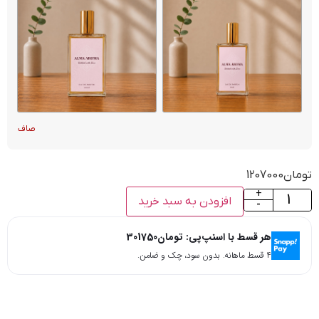
صاف
تومان
1207000
+
افزودن به سبد خرید
-
هر قسط با اسنپ‌پی:
تومان
301750
۴ قسط ماهانه. بدون سود، چک و ضامن.