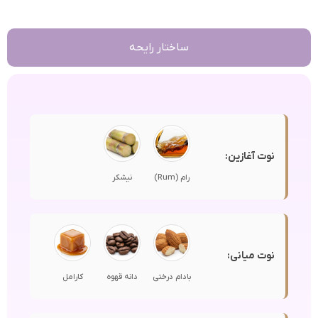
ساختار رایحه
نوت آغازین:
رام (Rum)
نیشکر
نوت میانی:
بادام درختی
دانه قهوه
کارامل