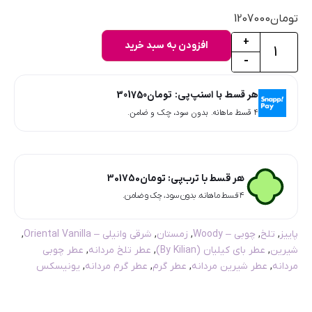
تومان
1207000
+
افزودن به سبد خرید
-
هر قسط با اسنپ‌پی:
تومان
301750
۴ قسط ماهانه. بدون سود، چک و ضامن.
هر قسط با ترب‌پی:
تومان
301750
۴ قسط ماهانه. بدون سود، چک و ضامن.
پاییز
,
تلخ
,
چوبی – Woody
,
زمستان
,
شرقی وانیلی – Oriental Vanilla
,
شیرین
,
عطر بای کیلیان (By Kilian)
,
عطر تلخ مردانه
,
عطر چوبی
مردانه
,
عطر شیرین مردانه
,
عطر گرم
,
عطر گرم مردانه
,
یونیسکس