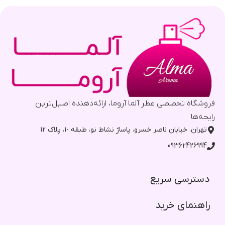
فروشگاه تخصصی عطر آلما آروما، ارائه‌دهنده اصیل‌ترین
رایحه‌ها
تهران، خیابان ناصر خسرو، پاساژ نشاط نو، طبقه -1، پلاک 12
09362426994
دسترسی سریع​
راهنمای خرید​