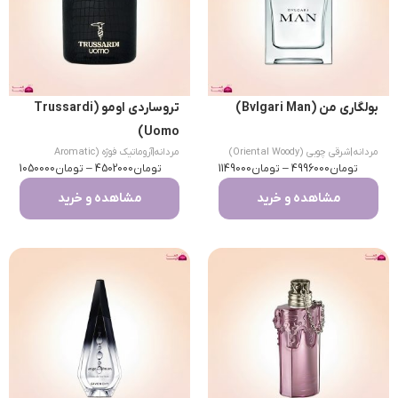
بولگاری من (Bvlgari Man)
تروساردی اومو (Trussardi
Uomo)
مردانه
|
شرقی چوبی (Oriental Woody)
مردانه
|
آروماتیک فوژه (Aromatic
تومان
4996000
–
تومان
1149000
تومان
Fougere)
4502000
–
تومان
1050000
مشاهده و خرید
مشاهده و خرید