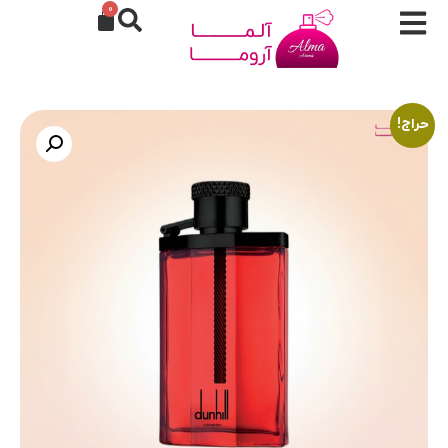
0
حراج!