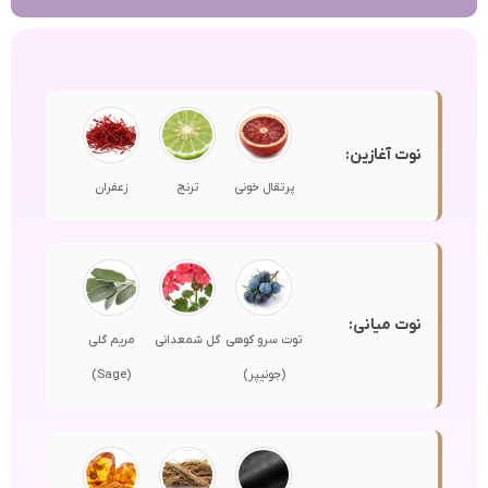
نوت آغازین:
پرتقال خونی
ترنج
زعفران
نوت میانی:
توت سرو کوهی
گل شمعدانی
مریم گلی
(جونیپر)
(Sage)