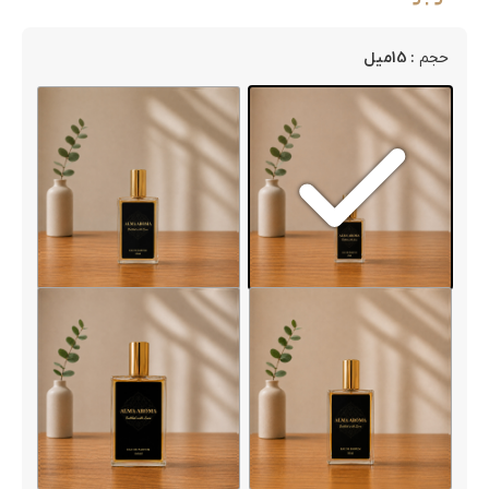
: 15میل
حجم