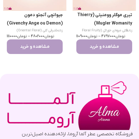
تیری موگلر وومنیتی (Thierry
جیوانچی آنجئو دمون
(Givenchy Ange ou Demon)
Mugler Womanity)
|
زنانه
گلی میوه‌ای خوراکی (Floral Fruity
زنانه
|
شرقی گلی (Oriental Floral)
تومان
Gourmand)
4797000
–
تومان
1109000
تومان
4802000
–
تومان
1110000
مشاهده و خرید
مشاهده و خرید
فروشگاه تخصصی عطر آلما آروما، ارائه‌دهنده اصیل‌ترین