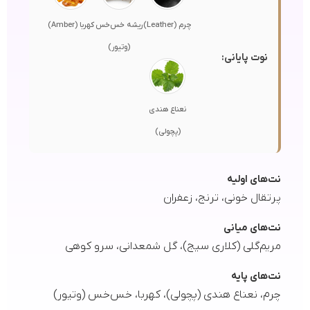
چرم (Leather)
ریشه خس‌خس
کهربا (Amber)
(وتیور)
نوت پایانی:
نعناع هندی
(پچولی)
نت‌های اولیه
پرتقال خونی، ترنج، زعفران
نت‌های میانی
مریم‌گلی (کلاری سیج)، گل شمعدانی، سرو کوهی
نت‌های پایه
چرم، نعناع هندی (پچولی)، کهربا، خس‌خس (وتیور)