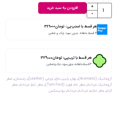
+
افزودن به سبد خرید
-
هر قسط با اسنپ‌پی:
تومان
329000
۴ قسط ماهانه. بدون سود، چک و ضامن.
هر قسط با ترب‌پی:
تومان
329000
۴ قسط ماهانه. بدون سود، چک و ضامن.
آروماتیک (Aromatic)
,
بهار
,
پاییز
,
تلخ
,
چرمی (Leather)
,
زمستان
,
عطر
آروماتیک مردانه
,
عطر تام فورد (Tom Ford)
,
عطر تلخ مردانه
,
عطر
گرم
,
عطر ملایم مردانه
,
مردانه
,
یونیسکس