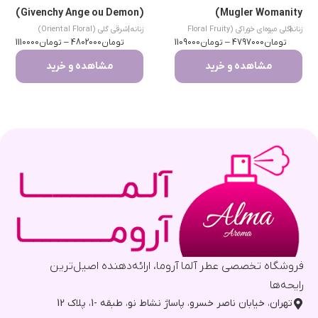
(Givenchy Ange ou Demon)
Mugler Womanity)
|
زنانه
گلی میوه‌ای خوراکی (Floral Fruity
زنانه
|
شرقی گلی (Oriental Floral)
تومان
Gourmand)
4797000
–
تومان
1109000
تومان
4802000
–
تومان
1110000
مشاهده و خرید
مشاهده و خرید
فروشگاه تخصصی عطر آلما آروما، ارائه‌دهنده اصیل‌ترین
رایحه‌ها
تهران، خیابان ناصر خسرو، پاساژ نشاط نو، طبقه -1، پلاک 12