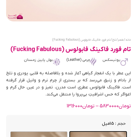
خانه
/
طعم
/
تلخ
/ تام فورد فاکینگ فابولوس (Fucking Fabulous)
تام فورد فاکینگ فابولوس (Fucking Fabulous)
یونیسکس
چرمی (Leather)
بهار, پاییز, زمستان
این عطر با یک انفجار گیاهی آغاز شده و بلافاصله به قلبی پودری و تلخ
از بادام و زنبق می‌رسد که بر بستری از چرم نرم و وانیل قرار گرفته
است. فاکینگ فابولوس عطری است مدرن، تمیز و در عین حال گرم و
اغواگر که حس اشرافیتِ بی‌پروا را منتقل می‌کند.
تومان
5830000
–
تومان
1316000
: 15میل
حجم