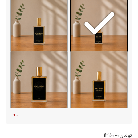
صاف
تومان
1316000