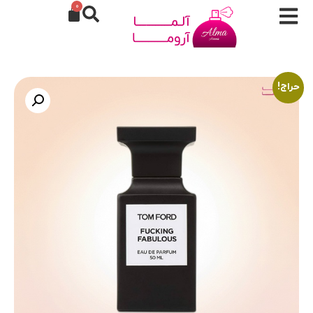
0
حراج!