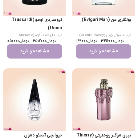
بولگاری من (Bvlgari Man)
تروساردی اومو (Trussardi
Uomo)
مردانه
|
شرقی چوبی (Oriental Woody)
مردانه
|
آروماتیک فوژه (Aromatic
تومان
4996000
–
تومان
1149000
تومان
Fougere)
4502000
–
تومان
1050000
مشاهده و خرید
مشاهده و خرید
تیری موگلر وومنیتی (Thierry
جیوانچی آنجئو دمون