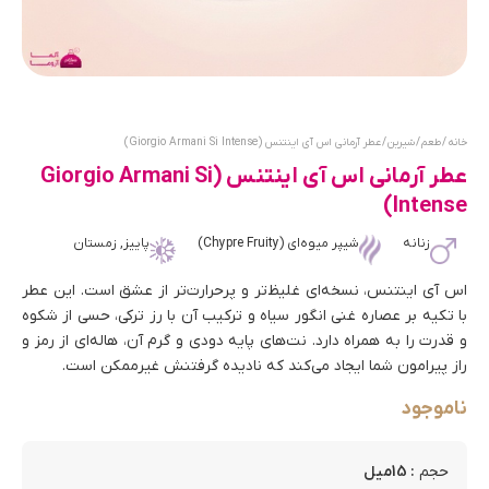
خانه
/
طعم
/
شیرین
/ عطر آرمانی اس آی اینتنس (Giorgio Armani Si Intense)
عطر آرمانی اس آی اینتنس (Giorgio Armani Si
Intense)
زنانه
شیپر میوه‌ای (Chypre Fruity)
پاییز, زمستان
اس آی اینتنس، نسخه‌ای غلیظ‌تر و پرحرارت‌تر از عشق است. این عطر
با تکیه بر عصاره غنی انگور سیاه و ترکیب آن با رز ترکی، حسی از شکوه
و قدرت را به همراه دارد. نت‌های پایه دودی و گرم آن، هاله‌ای از رمز و
راز پیرامون شما ایجاد می‌کند که نادیده گرفتنش غیرممکن است.
ناموجود
: 15میل
حجم