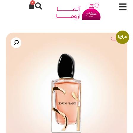
0
حراج!