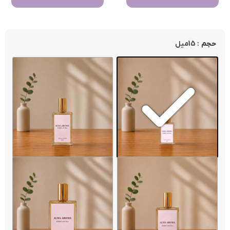
: 15میل
حجم