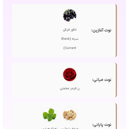
نوت آغازین:
انگور فرنگی
سیاه (Black
Currant)
نوت میانی:
رز قرمز مخملی
نوت پایانی:
صمغ بنزوئین
نعناع هندی