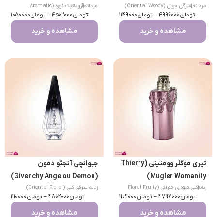
مردانه
|
شرقی چوبی (Oriental Woody)
مردانه
|
آروماتیک فوژه (Aromatic
تومان
4996000
–
تومان
1149000
تومان
Fougere)
4502000
–
تومان
1050000
مشاهده و خرید
مشاهده و خرید
تیری موگلر وومنیتی (Thierry
جیوانچی آنجئو دمون
(Givenchy Ange ou Demon)
Mugler Womanity)
|
زنانه
گلی میوه‌ای خوراکی (Floral Fruity
زنانه
|
شرقی گلی (Oriental Floral)
تومان
Gourmand)
4797000
–
تومان
1109000
تومان
4802000
–
تومان
1110000
مشاهده و خرید
مشاهده و خرید