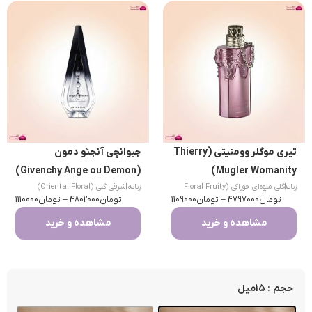
تیری موگلر وومنیتی (Thierry
جیوانچی آنجئو دمون
(Givenchy Ange ou Demon)
Mugler Womanity)
|
زنانه
گلی میوه‌ای خوراکی (Floral Fruity
زنانه
|
شرقی گلی (Oriental Floral)
تومان
Gourmand)
4797000
–
تومان
1109000
تومان
4802000
–
تومان
1110000
مشاهده و خرید
مشاهده و خرید
: 15میل
حجم