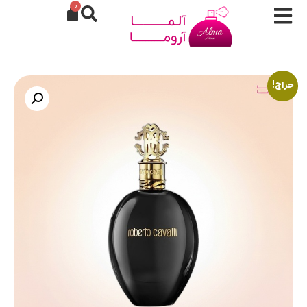
0
حراج!