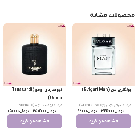
محصولات مشابه
بولگاری من (Bvlgari Man)
تروساردی اومو (Trussardi
Uomo)
مردانه
|
شرقی چوبی (Oriental Woody)
مردانه
|
آروماتیک فوژه (Aromatic
تومان
4996000
–
تومان
1149000
تومان
Fougere)
4502000
–
تومان
1050000
مشاهده و خرید
مشاهده و خرید