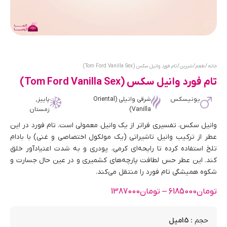
خانه
/
طعم
/
شیرین
/ تام فورد وانیل سکس (Tom Ford Vanilla Sex)
تام فورد وانیل سکس (Tom Ford Vanilla Sex)
یونیسکس
شرقی وانیلی (Oriental
پاییز,
Vanilla)
زمستان
وانیل سکس، تفسیری فراتر از یک وانیل معمولی است. تام فورد در این
عطر از ترکیب وانیل تاشیراتی (یک مولکول اختصاصی و غنی) با بادام
تلخ استفاده کرده تا رایحه‌ای کرمی، پودری و به شدت اعتیادآور خلق
کند. این عطر حس لطافت پارچه‌های کشمیری و در عین حال جسارت و
شکوه همیشگی تام فورد را منتقل می‌کند.
تومان
6185000
–
تومان
1387000
: 15میل
حجم