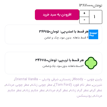
تومان
1387000
+
افزودن به سبد خرید
-
هر قسط با اسنپ‌پی:
تومان
346750
۴ قسط ماهانه. بدون سود، چک و ضامن.
هر قسط با ترب‌پی:
تومان
346750
۴ قسط ماهانه. بدون سود، چک و ضامن.
پاییز
,
چوبی – Woody
,
زمستان
,
شرقی وانیلی – Oriental Vanilla
,
شیرین
,
عطر تام فورد (Tom Ford)
,
عطر چوبی زنانه
,
عطر چوبی مردانه
,
عطر گرم
,
عطر گرم زنانه
,
عطر گرم مردانه
,
عطر ملایم زنانه
,
عطر ملایم
مردانه
,
یونیسکس