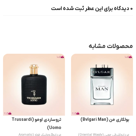
0 دیدگاه برای این عطر ثبت شده است
محصولات مشابه
بولگاری من (Bvlgari Man)
تروساردی اومو (Trussardi
Uomo)
مردانه
|
شرقی چوبی (Oriental Woody)
مردانه
|
آروماتیک فوژه (Aromatic