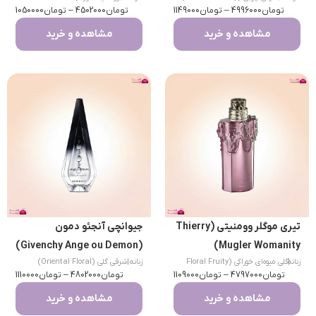
تومان
4996000
–
تومان
1149000
تومان
Fougere)
4502000
–
تومان
1050000
مشاهده و خرید
مشاهده و خرید
تیری موگلر وومنیتی (Thierry
جیوانچی آنجئو دمون
(Givenchy Ange ou Demon)
Mugler Womanity)
|
زنانه
گلی میوه‌ای خوراکی (Floral Fruity
زنانه
|
شرقی گلی (Oriental Floral)
تومان
Gourmand)
4797000
–
تومان
1109000
تومان
4802000
–
تومان
1110000
مشاهده و خرید
مشاهده و خرید