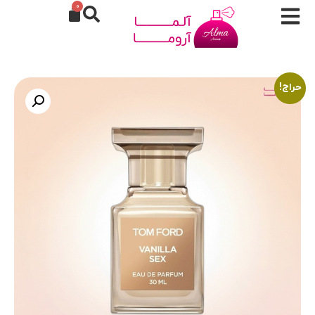
0
حراج!