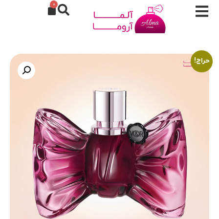
0
حراج!