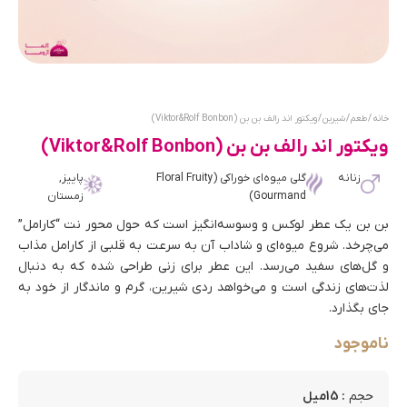
خانه
/
طعم
/
شیرین
/ ویکتور اند رالف بن بن (Viktor&Rolf Bonbon)
ویکتور اند رالف بن بن (Viktor&Rolf Bonbon)
زنانه
گلی میوه‌ای خوراکی (Floral Fruity
پاییز,
Gourmand)
زمستان
بن بن یک عطر لوکس و وسوسه‌انگیز است که حول محور نت “کارامل”
می‌چرخد. شروع میوه‌ای و شاداب آن به سرعت به قلبی از کارامل مذاب
و گل‌های سفید می‌رسد. این عطر برای زنی طراحی شده که به دنبال
لذت‌های زندگی است و می‌خواهد ردی شیرین، گرم و ماندگار از خود به
جای بگذارد.
ناموجود
: 15میل
حجم