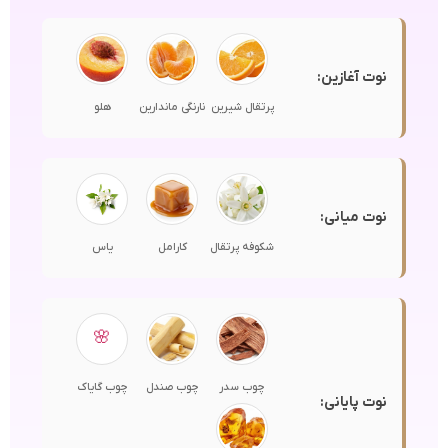
نوت آغازین:
پرتقال شیرین
نارنگی ماندارین
هلو
نوت میانی:
شکوفه پرتقال
کارامل
یاس
🌸
چوب سدر
چوب صندل
چوب گایاک
نوت پایانی: