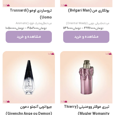
بولگاری من (Bvlgari Man)
تروساردی اومو (Trussardi
Uomo)
مردانه
|
شرقی چوبی (Oriental Woody)
مردانه
|
آروماتیک فوژه (Aromatic
تومان
4996000
–
تومان
1149000
تومان
Fougere)
4502000
–
تومان
1050000
مشاهده و خرید
مشاهده و خرید
تیری موگلر وومنیتی (Thierry
جیوانچی آنجئو دمون
(Givenchy Ange ou Demon)
Mugler Womanity)