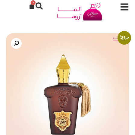
0
حراج!