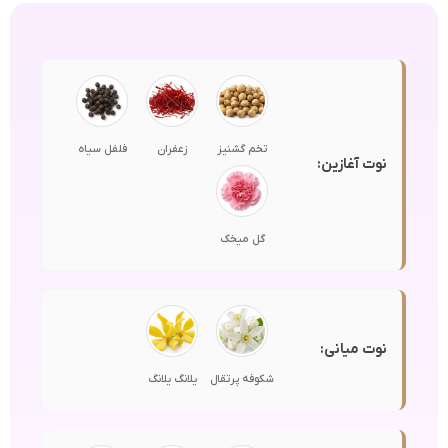
تخم گشنیز
زعفران
فلفل سیاه
نوت آغازین:
گل میخک
نوت میانی:
شکوفه پرتقال
یلانگ یلانگ