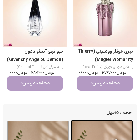
تیری موگلر وومنیتی (Thierry
جیوانچی آنجئو دمون
(Givenchy Ange ou Demon)
Mugler Womanity)
|
زنانه
گلی میوه‌ای خوراکی (Floral Fruity
زنانه
|
شرقی گلی (Oriental Floral)
تومان
Gourmand)
4797000
–
تومان
1109000
تومان
4802000
–
تومان
1110000
مشاهده و خرید
مشاهده و خرید
: 15میل
حجم