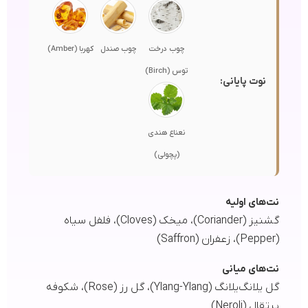
چوب درخت
چوب صندل
کهربا (Amber)
توس (Birch)
نوت پایانی:
نعناع هندی
(پچولی)
نت‌های اولیه
گشنیز (Coriander)، میخک (Cloves)، فلفل سیاه
(Pepper)، زعفران (Saffron)
نت‌های میانی
گل یلانگ‌یلانگ (Ylang-Ylang)، گل رز (Rose)، شکوفه
پرتقال (Neroli)