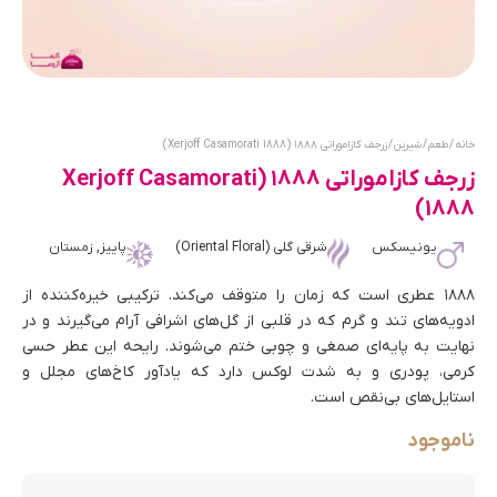
خانه
/
طعم
/
شیرین
/ زرجف کازاموراتی ۱۸۸۸ (Xerjoff Casamorati 1888)
زرجف کازاموراتی ۱۸۸۸ (Xerjoff Casamorati
1888)
یونیسکس
شرقی گلی (Oriental Floral)
پاییز, زمستان
۱۸۸۸ عطری است که زمان را متوقف می‌کند. ترکیبی خیره‌کننده از
ادویه‌های تند و گرم که در قلبی از گل‌های اشرافی آرام می‌گیرند و در
نهایت به پایه‌ای صمغی و چوبی ختم می‌شوند. رایحه این عطر حسی
کرمی، پودری و به شدت لوکس دارد که یادآور کاخ‌های مجلل و
استایل‌های بی‌نقص است.
ناموجود