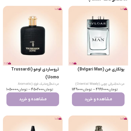
بولگاری من (Bvlgari Man)
تروساردی اومو (Trussardi
Uomo)
مردانه
|
شرقی چوبی (Oriental Woody)
مردانه
|
آروماتیک فوژه (Aromatic
تومان
4996000
–
تومان
1149000
تومان
Fougere)
4502000
–
تومان
1050000
مشاهده و خرید
مشاهده و خرید