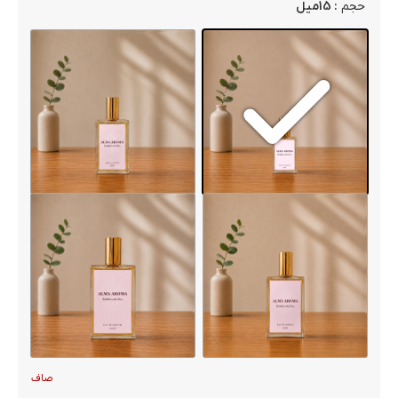
: 15میل
حجم
صاف