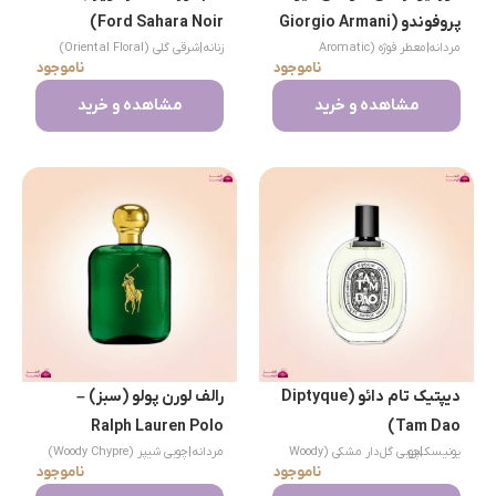
پروفوندو (Giorgio Armani
Ford Sahara Noir)
مردانه
|
معطر فوژه (Aromatic
زنانه
|
شرقی گلی (Oriental Floral)
Acqua di Gio Profondo)
ناموجود
ناموجود
Fougere)
مشاهده و خرید
مشاهده و خرید
دیپتیک تام دائو (Diptyque
رالف لورن پولو (سبز) –
Ralph Lauren Polo
Tam Dao)
|
یونیسکس
چوبی گل‌دار مشکی (Woody
مردانه
|
چوبی شیپر (Woody Chypre)
(Green)
ناموجود
ناموجود
Floral Musk)