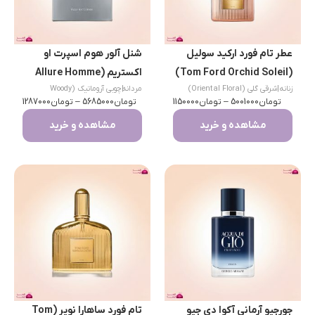
عطر تام فورد ارکید سولیل
شنل آلور هوم اسپرت او
(Tom Ford Orchid Soleil)
اکستریم (Allure Homme
زنانه
|
شرقی گلی (Oriental Floral)
مردانه
|
چوبی آروماتیک (Woody
Sport Eau Extreme)
تومان
5001000
–
تومان
1150000
تومان
Aromatic)
5685000
–
تومان
1287000
مشاهده و خرید
مشاهده و خرید
جورجیو آرمانی آکوا دی جیو
تام فورد ساهارا نویر (Tom