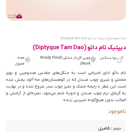
خانه
/
طعم
/
تلخ
/ دیپتیک تام دائو (Diptyque Tam Dao)
دیپتیک تام دائو (Diptyque Tam Dao)
یونیسکس
چوبی گل‌دار مشکی (Woody Floral
همه
Musk)
فصول
تام دائو ادای احترامی است به جنگل‌های مقدس هندوچین و بوی
مخملی و شیری چوب صندل که در کوهستان‌های مه-آلود پخش شده
است. این عطر با رایحه خشک و تمیز چوب سدر شروع شده و در نهایت
به گرمای نرم چوب صندل و ادویه ختم می‌شود. تجربه‌ای از آرامش و
اصالت بدون هیچ‌گونه شیرینی زننده.
ناموجود
: 15میل
حجم