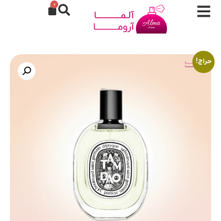
0
حراج!