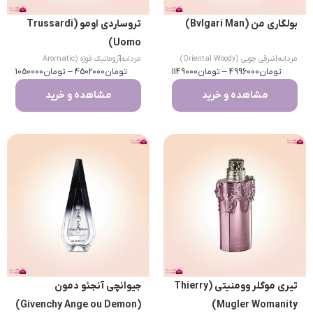
بولگاری من (Bvlgari Man)
تروساردی اومو (Trussardi
Uomo)
مردانه
|
شرقی چوبی (Oriental Woody)
مردانه
|
آروماتیک فوژه (Aromatic
تومان
4996000
–
تومان
1149000
تومان
Fougere)
4502000
–
تومان
1050000
مشاهده و خرید
مشاهده و خرید
تیری موگلر وومنیتی (Thierry
جیوانچی آنجئو دمون
(Givenchy Ange ou Demon)
Mugler Womanity)