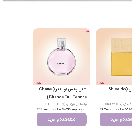
شیسیدو زن (Shiseido
شنل چنس او تندر (Chanel
Chance Eau Tendre)
گلی چوبی مُشکی (Floral Woody
زنانه
|
گلی میوه‌ای (Floral Fruity)
548
–
تومان
1247000
تومان
5872000
–
تومان
1324000
ده و خرید
مشاهده و خرید