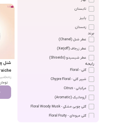
تابستان
پاییز
زمستان
برند
عطر شنل (Chanel)
عطر زرجاف (Xerjoff)
عطر شیسیدو (Shiseido)
رایحه
گلی - Floral
aiche)
زنانه
|
شیپر گلی 
شیپر گلی - Chypre Floral
تومان
مرکباتی - Citrus
م
آروماتیک (Aromatic)
گلی چوبی مشکی - Floral Woody Musk
گلی میوه‌ای - Floral Fruity