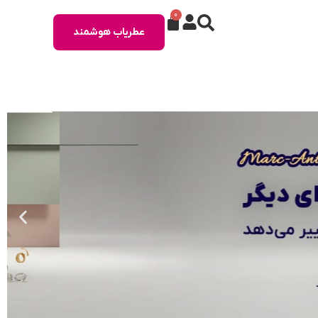
0
عطریاب هوشمند