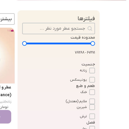
مرتب سا
فیلترها
جستجو در محتوا
محدوده قیمت
67271 - 78288
جنسیت
زنانه
یونیسکس
طعم و طبع
عطر و 
خنک
(Chanel Chance)
ملایم (معتدل)
زنانه
|
شیپره گلی
تومان
شیرین
م
ترش
فصل
بهار