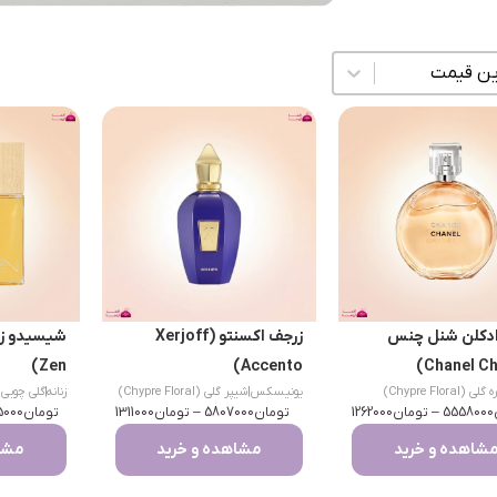
زی محتوا
ادکلن شنل چنس
زرجف اکسنتو (Xerjoff
Zen)
Accento)
 (Chypre Floral)
یونیسکس
|
شیپر گلی (Chypre Floral)
زنانه
|
5558000
–
تومان
1262000
تومان
5807000
–
تومان
1311000
تومان
Musk)
5000
شاهده و خرید
مشاهده و خرید
مشاه