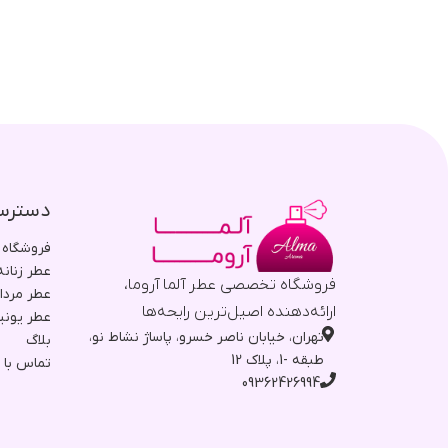
دسترس
فروشگاه
عطر زنانه
فروشگاه تخصصی عطر آلما آروما،
عطر مردا
ارائه‌دهنده اصیل‌ترین رایحه‌ها
عطر یون
تهران، خیابان ناصر خسرو، پاساژ نشاط نو،
بلاگ
طبقه -1، پلاک 12
تماس با م
09362426994