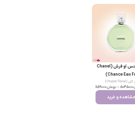
شنل چنس او فرش (Chanel
Chance Eau Fr
(Chypre Floral)
5045000
–
تومان
1159000
شاهده و خرید